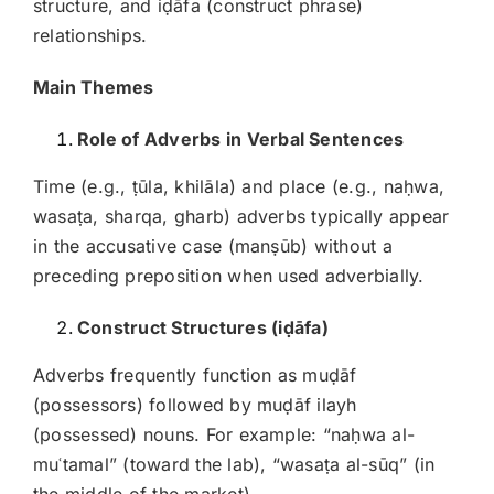
structure, and iḍāfa (construct phrase)
relationships.
Main Themes
Role of Adverbs in Verbal Sentences
Time (e.g., ṭūla, khilāla) and place (e.g., naḥwa,
wasaṭa, sharqa, gharb) adverbs typically appear
in the accusative case (manṣūb) without a
preceding preposition when used adverbially.
Construct Structures (i
ḍ
āfa)
Adverbs frequently function as muḍāf
(possessors) followed by muḍāf ilayh
(possessed) nouns. For example: “naḥwa al-
muʿtamal” (toward the lab), “wasaṭa al-sūq” (in