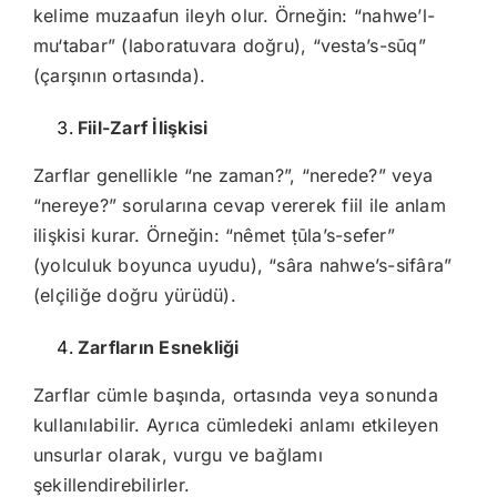
kelime muzaafun ileyh olur. Örneğin: “nahwe’l-
mu‘tabar” (laboratuvara doğru), “vesta’s-sūq”
(çarşının ortasında).
Fiil-Zarf İlişkisi
Zarflar genellikle “ne zaman?”, “nerede?” veya
“nereye?” sorularına cevap vererek fiil ile anlam
ilişkisi kurar. Örneğin: “nêmet ṭūla’s-sefer”
(yolculuk boyunca uyudu), “sâra nahwe’s-sifâra”
(elçiliğe doğru yürüdü).
Zarfların Esnekliği
Zarflar cümle başında, ortasında veya sonunda
kullanılabilir. Ayrıca cümledeki anlamı etkileyen
unsurlar olarak, vurgu ve bağlamı
şekillendirebilirler.