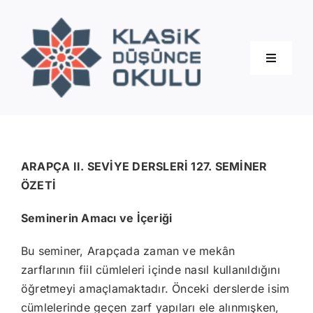
Skip
to
content
Toggle
Navigati
Hakkımızda
Eğitimler
ARAPÇA II. SEVİYE DERSLERİ 127. SEMİNER
ÖZETİ
Blog
Seminerin Amacı ve İçeriği
Bu seminer, Arapçada zaman ve mekân
İletişim
zarflarının fiil cümleleri içinde nasıl kullanıldığını
öğretmeyi amaçlamaktadır. Önceki derslerde isim
cümlelerinde geçen zarf yapıları ele alınmışken,