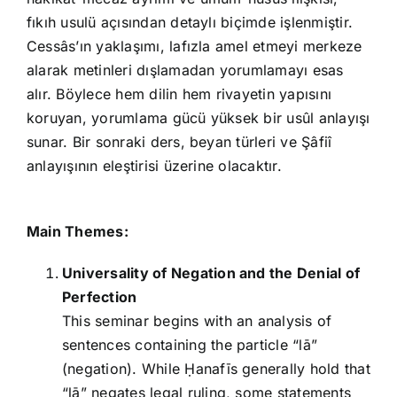
fıkıh usulü açısından detaylı biçimde işlenmiştir.
Cessâs’ın yaklaşımı, lafızla amel etmeyi merkeze
alarak metinleri dışlamadan yorumlamayı esas
alır. Böylece hem dilin hem rivayetin yapısını
koruyan, yorumlama gücü yüksek bir usûl anlayışı
sunar. Bir sonraki ders, beyan türleri ve Şâfiî
anlayışının eleştirisi üzerine olacaktır.
Main Themes:
Universality of Negation and the Denial of
Perfection
This seminar begins with an analysis of
sentences containing the particle “lā”
(negation). While Ḥanafīs generally hold that
“lā” negates legal ruling, some statements