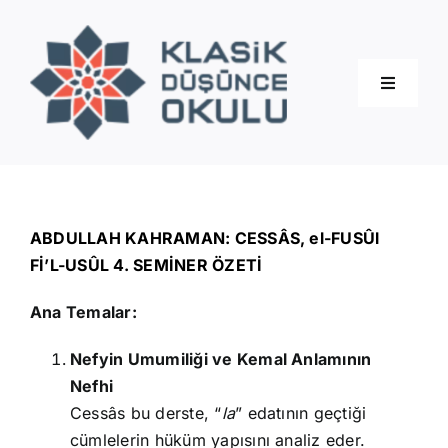
Skip
to
content
Toggle
Navigati
Hakkımızda
Eğitimler
ABDULLAH KAHRAMAN: CESSÂS, el-FUSÛl
Fİ’L-USÛL 4. SEMİNER ÖZETİ
Blog
Ana Temalar:
Nefyin Umumiliği ve Kemal Anlamının
İletişim
Nefhi
Cessâs bu derste, “
la
” edatının geçtiği
cümlelerin hüküm yapısını analiz eder.