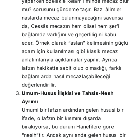
yaparken özellikle kelâm ilminde mecaz olur
mu? sorusunu gündeme taşır. Bazı âlimler
naslarda mecaz bulunmayacağını savunsa
da, Cessâs mecazın hem dilsel hem şer’î
bağlamda varlığını ve geçerliliğini kabul
eder. Örnek olarak “aslan” kelimesinin güçlü
adam için kullanılması gibi klasik mecaz
anlatımlarıyla açıklamalar yapılır. Ayrıca
lafzın hakikatte sabit olup olmadığı, farklı
bağlamlarda nasıl mecazlaşabileceği
değerlendirilir.
Umum-Husus İlişkisi ve Tahsis-Nesh
Ayrımı
Umumi bir lafzın ardından gelen hususi bir
ifade, o lafzın bir kısmını dışarda
bırakıyorsa, bu durum Hanefîlere göre
“nesih”tir. Ancak aynı anda gelen hususi bir