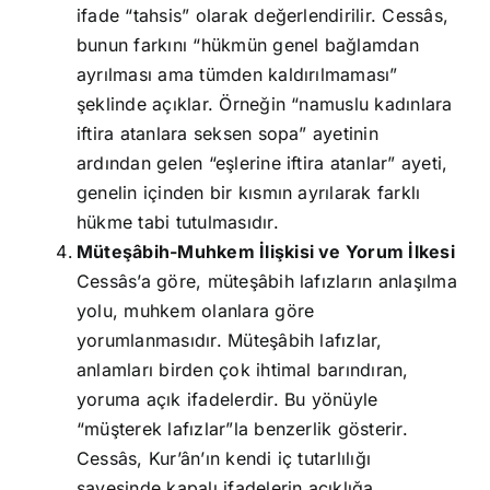
ifade “tahsis” olarak değerlendirilir. Cessâs,
bunun farkını “hükmün genel bağlamdan
ayrılması ama tümden kaldırılmaması”
şeklinde açıklar. Örneğin “namuslu kadınlara
iftira atanlara seksen sopa” ayetinin
ardından gelen “eşlerine iftira atanlar” ayeti,
genelin içinden bir kısmın ayrılarak farklı
hükme tabi tutulmasıdır.
Müteşâbih-Muhkem İlişkisi ve Yorum İlkesi
Cessâs’a göre, müteşâbih lafızların anlaşılma
yolu, muhkem olanlara göre
yorumlanmasıdır. Müteşâbih lafızlar,
anlamları birden çok ihtimal barındıran,
yoruma açık ifadelerdir. Bu yönüyle
“müşterek lafızlar”la benzerlik gösterir.
Cessâs, Kur’ân’ın kendi iç tutarlılığı
sayesinde kapalı ifadelerin açıklığa