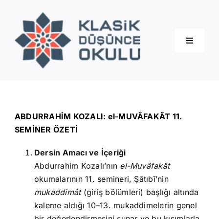
Skip
to
content
Toggle
Navigati
Hakkımızda
Eğitimler
ABDURRAHİM KOZALI: el-MUVÂFAKÂT 11.
SEMİNER ÖZETİ
Blog
Dersin Amacı ve İçeriği
Abdurrahim Kozalı’nın
el-Muvâfakât
İletişim
okumalarının 11. semineri, Şâtıbî’nin
mukaddimât
(giriş bölümleri) başlığı altında
kaleme aldığı 10–13. mukaddimelerin genel
bir değerlendirmesini sunar ve bu kısımlarla