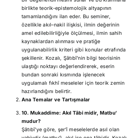
birlikte teorik-epistemolojik altyapının
tamamlandığını ilan eder. Bu seminer,
özellikle akıl–nakil ilişkisi, ilmin değerinin
amel edilebilirliğiyle ölçülmesi, ilmin sahih
kaynaklardan alınması ve pratiğe
uygulanabilirlik kriteri gibi konular etrafında
şekillenir. Kozalı, Şâtıbî’nin bilgi teorisinin
ulaştığı noktayı değerlendirerek, eserin
bundan sonraki kısmında işlenecek
uygulamalı fıkhî meseleler için teorik zemin
hazırlandığını belirtir.
Ana Temalar ve Tartışmalar
10. Mukaddime: Akıl Tâbi midir, Matbu‘
mudur?
Şâtıbî’ye göre, şer‘î meselelerde asıl olan
vahiydir (matbu‘), akıl ise ona tâbidir. Kozalı