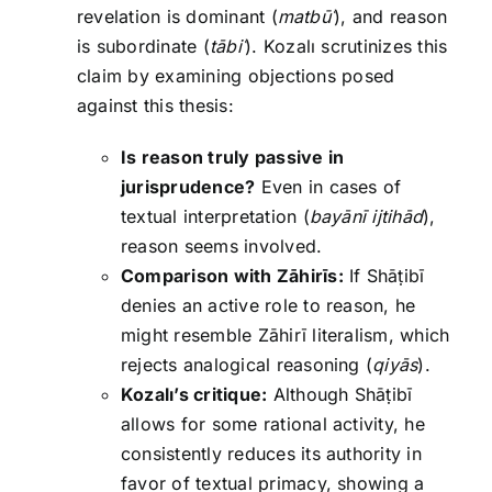
revelation is dominant (
matbū
ʿ
), and reason
is subordinate (
tābi
ʿ
). Kozalı scrutinizes this
claim by examining objections posed
against this thesis:
Is reason truly passive in
jurisprudence?
Even in cases of
textual interpretation (
bayānī ijtihād
),
reason seems involved.
Comparison with Zāhirīs:
If Shāṭibī
denies an active role to reason, he
might resemble Zāhirī literalism, which
rejects analogical reasoning (
qiyās
).
Kozalı’s critique:
Although Shāṭibī
allows for some rational activity, he
consistently reduces its authority in
favor of textual primacy, showing a