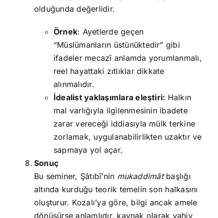
olduğunda değerlidir.
Örnek
: Ayetlerde geçen
“Müslümanların üstünüktedir” gibi
ifadeler mecazî anlamda yorumlanmalı,
reel hayattaki zıtlıklar dikkate
alınmalıdır.
İdealist yaklaşımlara eleştiri:
Halkın
mal varlığıyla ilgilenmesinin ibadete
zarar vereceği iddiasıyla mülk terkine
zorlamak, uygulanabilirlikten uzaktır ve
sapmaya yol açar.
Sonuç
Bu seminer, Şâtıbî’nin
mukaddimât
başlığı
altında kurduğu teorik temelin son halkasını
oluşturur. Kozalı’ya göre, bilgi ancak amele
dönüşürse anlamlıdır, kaynak olarak vahiy