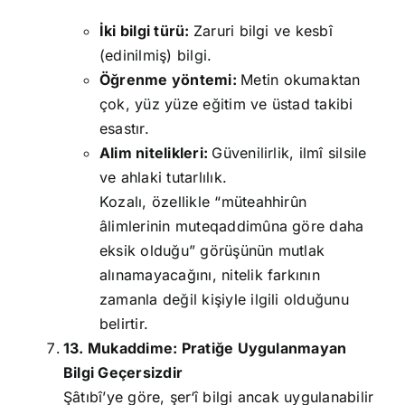
İki bilgi türü:
Zaruri bilgi ve kesbî
(edinilmiş) bilgi.
Öğrenme yöntemi:
Metin okumaktan
çok, yüz yüze eğitim ve üstad takibi
esastır.
Alim nitelikleri:
Güvenilirlik, ilmî silsile
ve ahlaki tutarlılık.
Kozalı, özellikle “müteahhirûn
âlimlerinin muteqaddimûna göre daha
eksik olduğu” görüşünün mutlak
alınamayacağını, nitelik farkının
zamanla değil kişiyle ilgili olduğunu
belirtir.
13. Mukaddime: Pratiğe Uygulanmayan
Bilgi Geçersizdir
Şâtıbî’ye göre, şer‘î bilgi ancak uygulanabilir