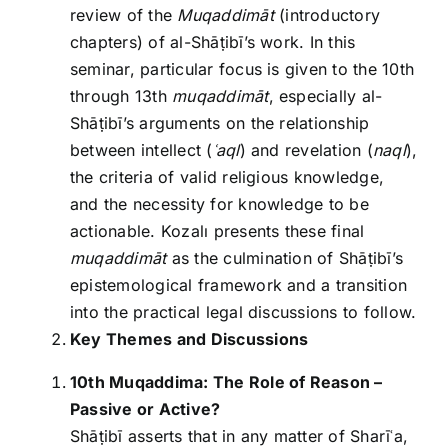
review of the
Muqaddimāt
(introductory
chapters) of al-Shāṭibī’s work. In this
seminar, particular focus is given to the 10th
through 13th
muqaddimāt
, especially al-
Shāṭibī’s arguments on the relationship
between intellect (
ʿaql
) and revelation (
naql
),
the criteria of valid religious knowledge,
and the necessity for knowledge to be
actionable. Kozalı presents these final
muqaddimāt
as the culmination of Shāṭibī’s
epistemological framework and a transition
into the practical legal discussions to follow.
Key Themes and Discussions
10th Muqaddima: The Role of Reason –
Passive or Active?
Shāṭibī asserts that in any matter of Sharīʿa,