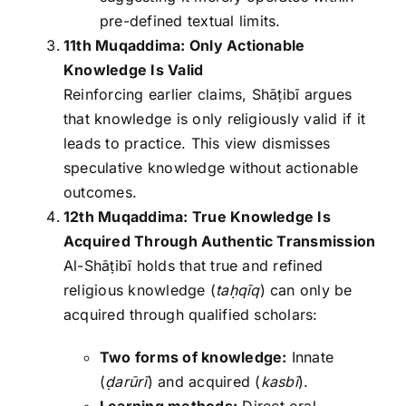
pre-defined textual limits.
11th Muqaddima: Only Actionable
Knowledge Is Valid
Reinforcing earlier claims, Shāṭibī argues
that knowledge is only religiously valid if it
leads to practice. This view dismisses
speculative knowledge without actionable
outcomes.
12th Muqaddima: True Knowledge Is
Acquired Through Authentic Transmission
Al-Shāṭibī holds that true and refined
religious knowledge (
ta
ḥqīq
) can only be
acquired through qualified scholars:
Two forms of knowledge:
Innate
(
ḍarūrī
) and acquired (
kasbī
).