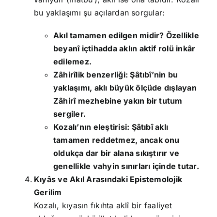
bu yaklaşımı şu açılardan sorgular:
Akıl tamamen edilgen midir? Özellikle
beyanî içtihadda aklın aktif rolü inkâr
edilemez.
Zâhirîlik benzerliği: Şâtıbî’nin bu
yaklaşımı, aklı büyük ölçüde dışlayan
Zâhirî mezhebine yakın bir tutum
sergiler.
Kozalı’nın eleştirisi: Şâtıbî aklı
tamamen reddetmez, ancak onu
oldukça dar bir alana sıkıştırır ve
genellikle vahyin sınırları içinde tutar.
Kıyâs ve Akıl Arasındaki Epistemolojik
Gerilim
Kozalı, kıyasın fıkıhta aklî bir faaliyet