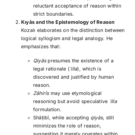
reluctant acceptance of reason within
strict boundaries.
Kıyās and the Epistemology of Reason
Kozalı elaborates on the distinction between
logical syllogism and legal analogy. He
emphasizes that:
Qiyās
presumes the existence of a
legal rationale (
ʿilla
), which is
discovered and justified by human
reason.
Zāhirīs
may use etymological
reasoning but avoid speculative
ʿilla
formulation.
Shāṭibī, while accepting
qiyās
, still
minimizes the role of reason,
suggesting it merely operates within