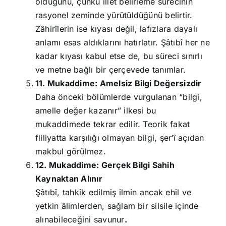
olduğunu, çünkü illet belirleme sürecinin
rasyonel zeminde yürütüldüğünü belirtir.
Zâhirîlerin ise kıyası değil, lafızlara dayalı
anlamı esas aldıklarını hatırlatır. Şâtıbî her ne
kadar kıyası kabul etse de, bu süreci sınırlı
ve metne bağlı bir çerçevede tanımlar.
11. Mukaddime: Amelsiz Bilgi Değersizdir
Daha önceki bölümlerde vurgulanan “bilgi,
amelle değer kazanır” ilkesi bu
mukaddimede tekrar edilir. Teorik fakat
fiiliyatta karşılığı olmayan bilgi, şer‘î açıdan
makbul görülmez.
12. Mukaddime: Gerçek Bilgi Sahih
Kaynaktan Alınır
Şâtıbî, tahkik edilmiş ilmin ancak ehil ve
yetkin âlimlerden, sağlam bir silsile içinde
alınabileceğini savunur
.