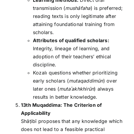
Learning methods:
Direct oral
transmission (
mushāfaha
) is preferred;
reading texts is only legitimate after
attaining foundational training from
scholars.
Attributes of qualified scholars:
Integrity, lineage of learning, and
adoption of their teachers’ ethical
discipline.
Kozalı questions whether prioritizing
early scholars (
mutaqaddimūn
) over
later ones (
muta
ʾakhkhir
ūn
) always
results in better knowledge.
13th Muqaddima: The Criterion of
Applicability
Shāṭibī proposes that any knowledge which
does not lead to a feasible practical