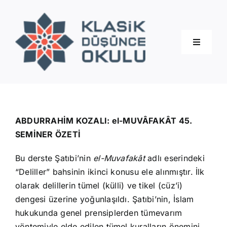
Skip
to
content
Toggle
Navigati
Hakkımızda
Eğitimler
ABDURRAHİM KOZALI: el-MUVÂFAKÂT 45.
SEMİNER ÖZETİ
Blog
Bu derste Şatıbi’nin
el-Muvafakât
adlı eserindeki
“Deliller” bahsinin ikinci konusu ele alınmıştır. İlk
İletişim
olarak delillerin tümel (külli) ve tikel (cüz’i)
dengesi üzerine yoğunlaşıldı. Şatıbi’nin, İslam
hukukunda genel prensiplerden tümevarım
yöntemiyle elde edilen tümel kuralların önemini