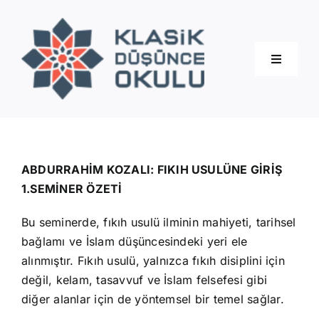
Skip
to
content
Toggle
Navigati
Hakkımızda
Eğitimler
ABDURRAHİM KOZALI: FIKIH USULÜNE GİRİŞ
1.SEMİNER ÖZETİ
Blog
Bu seminerde, fıkıh usulü ilminin mahiyeti, tarihsel
bağlamı ve İslam düşüncesindeki yeri ele
İletişim
alınmıştır. Fıkıh usulü, yalnızca fıkıh disiplini için
değil, kelam, tasavvuf ve İslam felsefesi gibi
diğer alanlar için de yöntemsel bir temel sağlar.