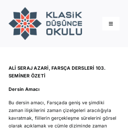
Skip
to
content
Toggle
Navigati
Hakkımızda
Eğitimler
ALİ SERAJ AZARİ, FARSÇA DERSLERİ 103.
SEMİNER ÖZETİ
Blog
Dersin Amacı
Bu dersin amacı, Farsçada geniş ve şimdiki
İletişim
zaman ilişkilerini zaman çizelgeleri aracılığıyla
kavratmak, fiillerin gerçekleşme sürelerini görsel
olarak açıklamak ve cümle diziminde zaman