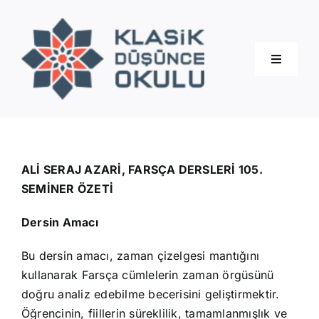
Skip
to
content
Toggle
Navigati
Hakkımızda
Eğitimler
ALİ SERAJ AZARİ, FARSÇA DERSLERİ 105.
SEMİNER ÖZETİ
Blog
Dersin Amacı
Bu dersin amacı, zaman çizelgesi mantığını
İletişim
kullanarak Farsça cümlelerin zaman örgüsünü
doğru analiz edebilme becerisini geliştirmektir.
Öğrencinin, fiillerin süreklilik, tamamlanmışlık ve