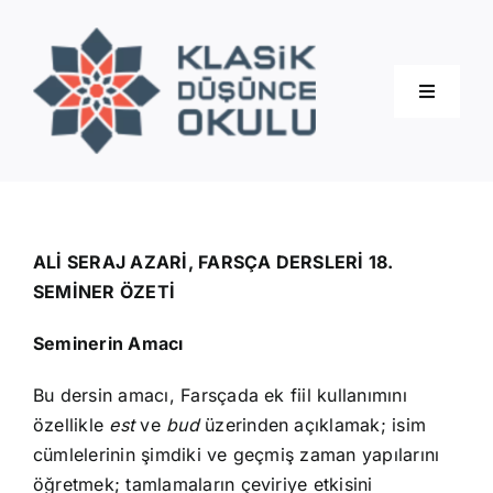
Skip
to
content
Toggle
Navigati
Hakkımızda
Eğitimler
ALİ SERAJ AZARİ, FARSÇA DERSLERİ 18.
SEMİNER ÖZETİ
Blog
Seminerin Amacı
Bu dersin amacı, Farsçada ek fiil kullanımını
İletişim
özellikle
est
ve
bud
üzerinden açıklamak; isim
cümlelerinin şimdiki ve geçmiş zaman yapılarını
öğretmek; tamlamaların çeviriye etkisini