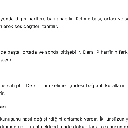
isyonda diğer harflere bağlanabilir. Kelime başı, ortası ve s
lerek ses çeşitleri tanıtılır.
ilde başta, ortada ve sonda bitişebilir. Ders, P harfinin far
terir.
me sahiptir. Ders, T’nin kelime içindeki bağlantı kuralların
ir.
arı
kunuşunu nasıl değiştirdiğini anlamak vardır. İki ünsüzün
diğinde üç, iki ünlü eklendiğinde dokuz farklı okunuşun ort