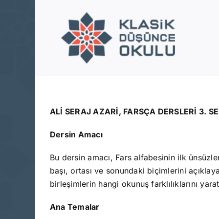
Skip
to
content
ALİ SERAJ AZARİ, FARSÇA DERSLERİ 3. S
Dersin Amacı
Bu dersin amacı, Fars alfabesinin ilk ünsüzler
başı, ortası ve sonundaki biçimlerini açıkla
birleşimlerin hangi okunuş farklılıklarını yarat
Ana Temalar