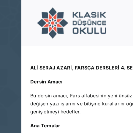
Skip
to
content
ALİ SERAJ AZARİ, FARSÇA DERSLERİ 4. S
Dersin Amacı
Bu dersin amacı, Fars alfabesinin yeni ünsüzleri olan peltek S (ث), Cim (ج) ve Çim (چ) harflerinin biçims
değişen yazılışlarını ve bitişme kurallarını 
genişletmeyi hedefler.
Ana Temalar