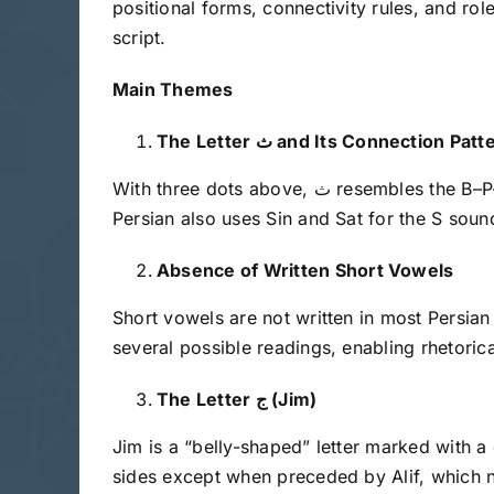
positional forms, connectivity rules, and rol
script.
Main Themes
The Letter
ث and Its Connection Patt
With three dots above, ث resembles the B–P–T family in structure and connection. It appears in distinct initial, medial, and final forms. Since
Persian also uses Sin and Sat for the S soun
Absence of Written Short Vowels
Short vowels are not written in most Persia
several possible readings, enabling rhetorica
The Letter
ج (Jim)
Jim is a “belly-shaped” letter marked with a do
sides except when preceded by Alif, which ne