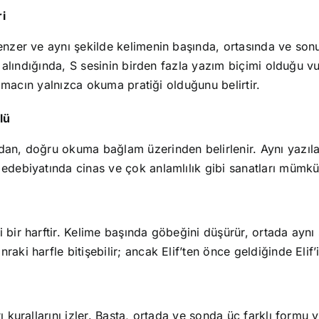
ri
enzer ve aynı şekilde kelimenin başında, ortasında ve sonu
nda, S sesinin birden fazla yazım biçimi olduğu vurgulanır. Ders, ث harfiy
, amacın yalnızca okuma pratiği olduğunu belirtir.
lü
dan, doğru okuma bağlam üzerinden belirlenir. Aynı yazıla
debiyatında cinas ve çok anlamlılık gibi sanatları mümkün k
 bir harftir. Kelime başında göbeğini düşürür, ortada aynı
aki harfle bitişebilir; ancak Elif’ten önce geldiğinde Elif
tı kurallarını izler. Başta, ortada ve sonda üç farklı formu