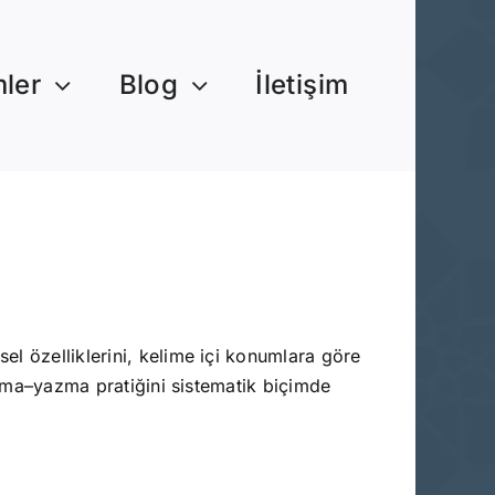
mler
Blog
İletişim
okuma–yazma pratiğini sistematik biçimde