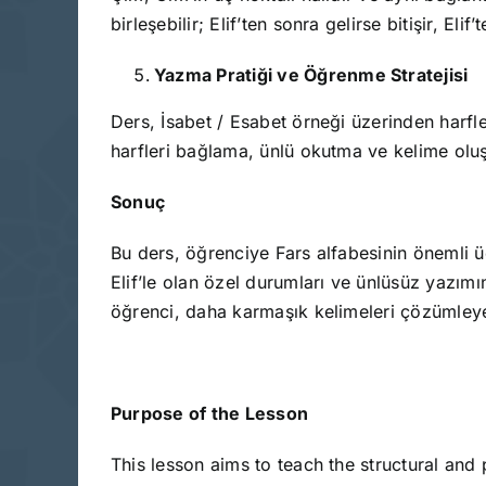
birleşebilir; Elif’ten sonra gelirse bitişir, El
Yazma Pratiği ve Öğrenme Stratejisi
Ders, İsabet / Esabet örneği üzerinden harfl
harfleri bağlama, ünlü okutma ve kelime ol
Sonuç
Bu ders, öğrenciye Fars alfabesinin önemli üç ünsüzünü tan
Elif’le olan özel durumları ve ünlüsüz yazım
öğrenci, daha karmaşık kelimeleri çözümleye
Purpose of the Lesson
This lesson aims to teach the structural and phonetic features