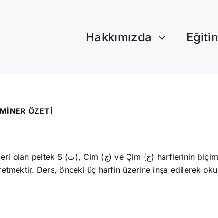
Hakkımızda
Eğiti
EMİNER ÖZETİ
el özelliklerini, kelime içi konumlara göre
öğretmektir. Ders, önceki üç harfin üzerine inşa edilerek 