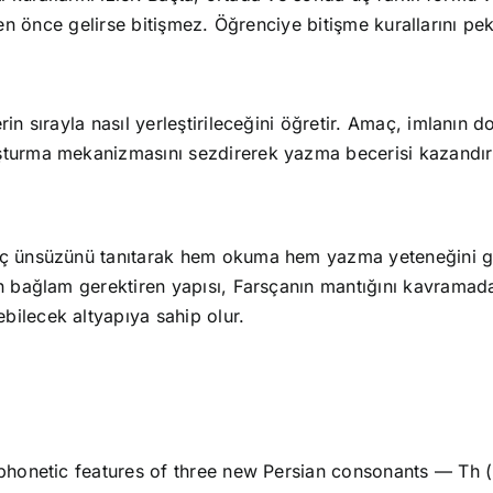
if’ten önce gelirse bitişmez. Öğrenciye bitişme kurallarını pek
erin sırayla nasıl yerleştirileceğini öğretir. Amaç, imlanı
uşturma mekanizmasını sezdirerek yazma becerisi kazandır
ıtarak hem okuma hem yazma yeteneğini geliştirir. ث–ج–چ harflerinin bitişme
ın bağlam gerektiren yapısı, Farsçanın mantığını kavramad
bilecek altyapıya sahip olur.
 of three new Persian consonants — Th (ث), Jim (ج), and Ch (چ) — focusing on their