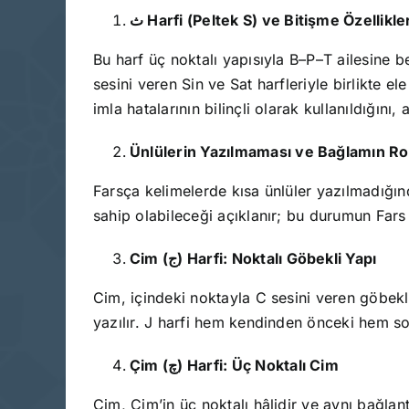
ث Harfi (Peltek S) ve Bitişme Özellikle
Bu harf üç noktalı yapısıyla B–P–T ailesine b
sesini veren Sin ve Sat harfleriyle birlikte ele alındığı
imla hatalarının bilinçli olarak kullanıldığını
Ünlülerin Yazılmaması ve Bağlamın Ro
Farsça kelimelerde kısa ünlüler yazılmadığın
sahip olabileceği açıklanır; bu durumun Fars e
Cim (
ج) Harfi: Noktalı Göbekli Yapı
Cim, içindeki noktayla C sesini veren göbekli
yazılır. J harfi hem kendinden önceki hem sonr
Çim (
چ) Harfi: Üç Noktalı Cim
Çim, Cim’in üç noktalı hâlidir ve aynı bağlan