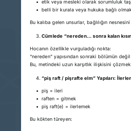
etik veya mesleki olarak sorumluluk ta
belli bir kurala veya hukuka bağlı olma
Bu kalıba gelen unsurlar, bağlılığın nesnesini 
Cümlede “nereden… sonra kalan kısım
Hocanın özellikle vurguladığı nokta:
“nereden” yapısından sonraki bölümün değil a
Bu, metindeki uzun karşıtlık ilişkisini çözmek
“piş raft / pişrafte elm” Yapıları: İlerl
piş = ileri
raften = gitmek
piş raft(e) = ilerlemek
Bu kökten türeyen: