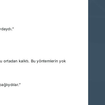
ydaydı.”
oğu ortadan kalktı. Bu yöntemlerin yok
ağlıydılar.”