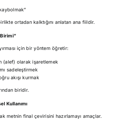
 kaybolmak”
rlikte ortadan kalktığını anlatan ana fiildir.
Birimi”
ırması için bir yöntem öğretir:
m (alef) olarak işaretlemek
amı sadeleştirmek
doğru akışı kurmak
ından biridir.
sel Kullanımı
k metnin final çevirisini hazırlamayı amaçlar.