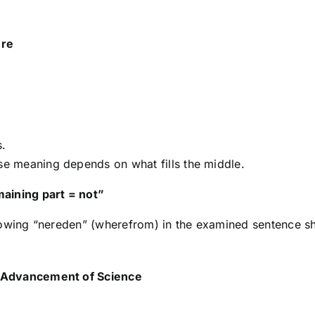
ure
s.
ose meaning depends on what fills the middle.
aining part = not”
ollowing “nereden” (wherefrom) in the examined sentence sh
nd Advancement of Science