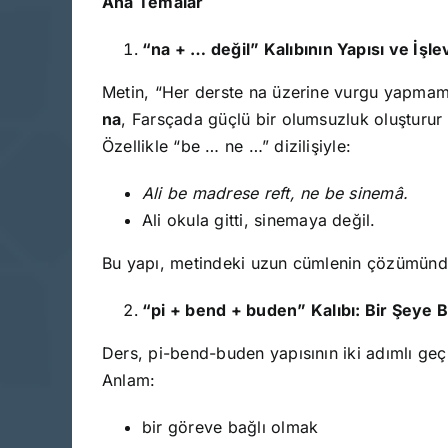
Ana Temalar
“na + … değil” Kalıbının Yapısı ve İşle
Metin, “Her derste na üzerine vurgu yapmamı
na
, Farsçada güçlü bir olumsuzluk oluşturur 
Özellikle “be … ne …” dizilişiyle:
Ali be madrese reft, ne be sinemâ.
Ali okula gitti, sinemaya değil.
Bu yapı, metindeki uzun cümlenin çözümünde
“pi + bend + buden” Kalıbı: Bir Şeye 
Ders, pi-bend-buden yapısının iki adımlı geçiş
Anlam:
bir göreve bağlı olmak