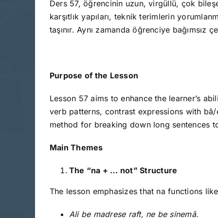
Ders 57, öğrencinin uzun, virgüllü, çok bileşe
karşıtlık yapıları, teknik terimlerin yorumlan
taşınır. Aynı zamanda öğrenciye bağımsız çevi
Purpose of the Lesson
Lesson 57 aims to enhance the learner’s abil
verb patterns, contrast expressions with bâ/e
method for breaking down long sentences to 
Main Themes
The “na + … not” Structure
The lesson emphasizes that na functions like
Ali be madrese raft, ne be sinemâ.