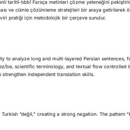
nli tarihî-tıbbî Farsça metinleri çözme yeteneğini pekiştiri
ması ve cümle çözümleme stratejileri bir araya getirilerek ö
ri pratiği için metodolojik bir çerçeve sunulur.
ity to analyze long and multi-layered Persian sentences, fo
z/be, scientific terminology, and textual flow controlled 
strengthen independent translation skills.
 Turkish “değil,” creating a strong negation. The pattern “