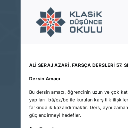
Skip
to
content
ALİ SERAJ AZARİ, FARSÇA DERSLERİ 57. 
Dersin Amacı
Bu dersin amacı, öğrencinin uzun ve çok katma
yapıları, bâ/ez/be ile kurulan karşıtlık ilişki
farkındalık kazandırmaktır. Ders, aynı zama
güçlendirmeyi hedefler.