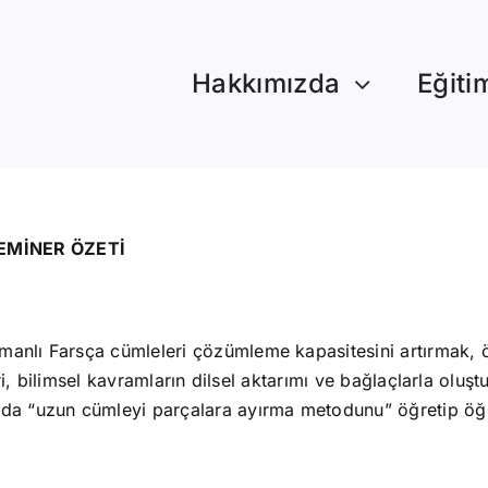
Hakkımızda
Eğiti
SEMİNER ÖZETİ
nlı Farsça cümleleri çözümleme kapasitesini artırmak, özel
leri, bilimsel kavramların dilsel aktarımı ve bağlaçlarla oluş
nda “uzun cümleyi parçalara ayırma metodunu” öğretip öğre