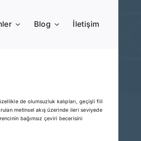
mler
Blog
İletişim
likle de olumsuzluk kalıpları, geçişli fiil
turulan metinsel akış üzerinde ileri seviyede
ncinin bağımsız çeviri becerisini