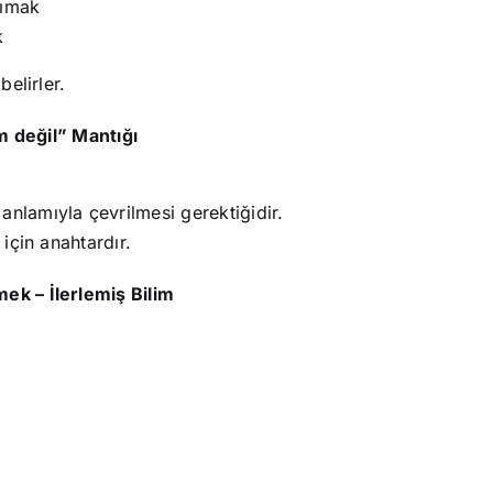
şımak
k
belirler.
 değil” Mantığı
nlamıyla çevrilmesi gerektiğidir.
 için anahtardır.
emek – İlerlemiş Bilim