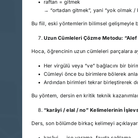
raftan = gitmek
→ “ortadan gitmek”, yani “yok olmak /
Bu fiil, eski yöntemlerin bilimsel gelişmeyle bi
Uzun Cümleleri Çözme Metodu: “Alef 
Hoca, öğrencinin uzun cümleleri parçalara ay
Her virgülü veya “ve” bağlacını bir biri
Cümleyi önce bu birimlere bölerek anl
Ardından birimleri tekrar birleştirerek 
Bu yöntem, dersin en kritik teknik kazanımlar
“karâyi / elal / no” Kelimelerinin İşlev
Ders, son bölümde birkaç kelimeyi açıklayara
karâyi → işe yarama, fayda sağlama