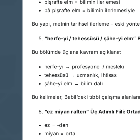
pişrafte elm = bilimin ilerlemesi
bâ pişrafte elm = bilimin ilerlemesiyle
Bu yapı, metnin tarihsel ilerleme – eski yönte
“herfe-yi / tehessüsü / şâhe-yi elm” B
Bu bölümde üç ana kavram açıklanır:
herfe-yi → profesyonel / mesleki
tehessüsü → uzmanlık, ihtisas
şâhe-yi elm → bilim dalı
Bu kelimeler, Babil’deki tıbbi çalışma alanların
“ez miyan raften” Üç Adımlı Fiili: Ort
ez = -den
miyan = orta