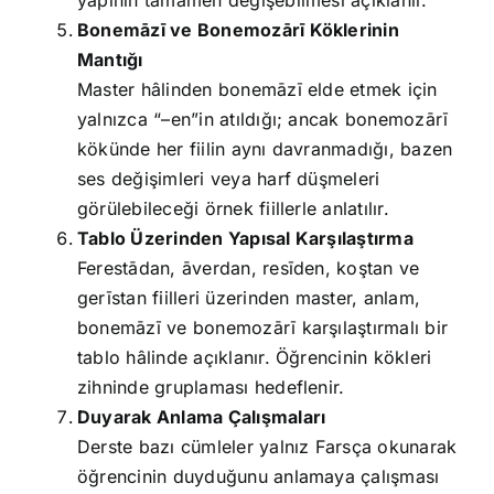
yapının tamamen değişebilmesi açıklanır.
Bonemāzī ve Bonemozārī Köklerinin
Mantığı
Master hâlinden bonemāzī elde etmek için
yalnızca “–en”in atıldığı; ancak bonemozārī
kökünde her fiilin aynı davranmadığı, bazen
ses değişimleri veya harf düşmeleri
görülebileceği örnek fiillerle anlatılır.
Tablo Üzerinden Yapısal Karşılaştırma
Ferestādan, āverdan, resīden, koştan ve
gerīstan fiilleri üzerinden master, anlam,
bonemāzī ve bonemozārī karşılaştırmalı bir
tablo hâlinde açıklanır. Öğrencinin kökleri
zihninde gruplaması hedeflenir.
Duyarak Anlama Çalışmaları
Derste bazı cümleler yalnız Farsça okunarak
öğrencinin duyduğunu anlamaya çalışması