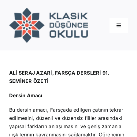
Skip
to
content
Toggle
Navigati
Hakkımızda
Eğitimler
ALİ SERAJ AZARİ, FARSÇA DERSLERİ 91.
SEMİNER ÖZETİ
Blog
Dersin Amacı
Bu dersin amacı, Farsçada edilgen çatının tekrar
İletişim
edilmesini, düzenli ve düzensiz fiiller arasındaki
yapısal farkların anlaşılmasını ve geniş zamanla
ilişkilerinin kavranmasını sağlamaktır. Öğrencinin