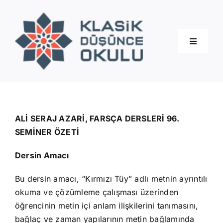
Skip
to
content
Toggle
Navigati
Hakkımızda
Eğitimler
ALİ SERAJ AZARİ, FARSÇA DERSLERİ 96.
SEMİNER ÖZETİ
Blog
Dersin Amacı
Bu dersin amacı, “Kırmızı Tüy” adlı metnin ayrıntılı
İletişim
okuma ve çözümleme çalışması üzerinden
öğrencinin metin içi anlam ilişkilerini tanımasını,
bağlaç ve zaman yapılarının metin bağlamında