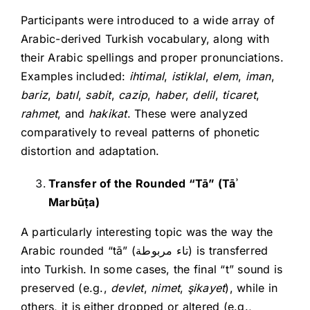
Participants were introduced to a wide array of
Arabic-derived Turkish vocabulary, along with
their Arabic spellings and proper pronunciations.
Examples included:
ihtimal
,
istiklal
,
elem
,
iman
,
bariz
,
batıl
,
sabit
,
cazip
,
haber
,
delil
,
ticaret
,
rahmet
, and
hakikat
. These were analyzed
comparatively to reveal patterns of phonetic
distortion and adaptation.
Transfer of the Rounded “Tā” (Tā
ʾ
Marb
ū
ṭa)
A particularly interesting topic was the way the
Arabic rounded “tā” (تاء مربوطة) is transferred
into Turkish. In some cases, the final “t” sound is
preserved (e.g.,
devlet
,
nimet
,
şikayet
), while in
others, it is either dropped or altered (e.g.,