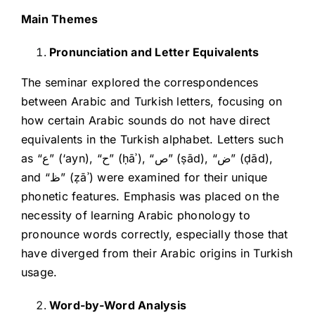
Main Themes
Pronunciation and Letter Equivalents
The seminar explored the correspondences
between Arabic and Turkish letters, focusing on
how certain Arabic sounds do not have direct
equivalents in the Turkish alphabet. Letters such
as “ع” (‘ayn), “ح” (ḥāʾ), “ص” (ṣād), “ض” (ḍād),
and “ظ” (ẓāʾ) were examined for their unique
phonetic features. Emphasis was placed on the
necessity of learning Arabic phonology to
pronounce words correctly, especially those that
have diverged from their Arabic origins in Turkish
usage.
Word-by-Word Analysis