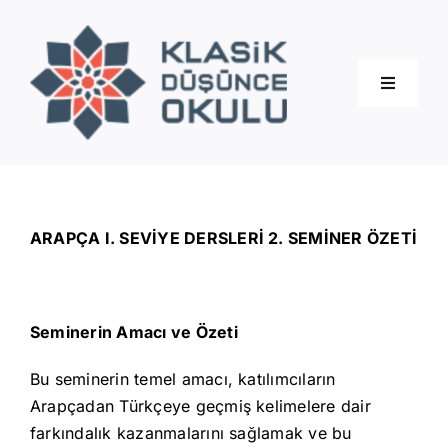
Skip
to
content
Toggle
Navigati
Hakkımızda
Eğitimler
ARAPÇA I. SEVİYE DERSLERİ 2. SEMİNER ÖZETİ
Blog
Seminerin Amacı ve Özeti
İletişim
Bu seminerin temel amacı, katılımcıların
Arapçadan Türkçeye geçmiş kelimelere dair
farkındalık kazanmalarını sağlamak ve bu