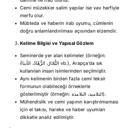
damme ile irab olunur.
Cemi müzekker salim yapılar ise vav harfiyle
merfu olur.
Mübteda ve haberin irab uyumu, cümlenin
doğru anlamlandırılması açısından elzemdir.
Kelime Bilgisi ve Yapısal Gözlem
Seminerde yer alan kelimeler (örneğin:
التُّجّارُ، الزُّهّادُ، الأبناءُ vb.), Arapça’da sık
kullanılan insan isimlerinden seçilmiştir.
Aynı kelimenin birden fazla cemi teksir
formunun olabileceği örneklerle
gösterilmiştir (örneğin: التلاميذ، التلامذة).
Mühendislik ve cemi yapının karıştırılmaması
için el takısı, hareke ve haber uyumları
dikkatle analiz edilmiştir.