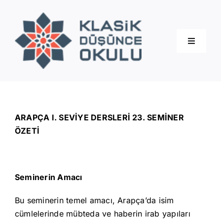
Skip
to
content
Toggle
Navigati
Hakkımızda
Eğitimler
ARAPÇA I. SEVİYE DERSLERİ 23. SEMİNER
ÖZETİ
Blog
Seminerin Amacı
İletişim
Bu seminerin temel amacı, Arapça’da isim
cümlelerinde mübteda ve haberin irab yapıları