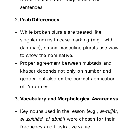
sentences.
I‘rāb Differences
While broken plurals are treated like
singular nouns in case marking (e.g., with
ḍammah), sound masculine plurals use wāw
to show the nominative.
Proper agreement between mubtada and
khabar depends not only on number and
gender, but also on the correct application
of i‘rāb rules.
Vocabulary and Morphological Awareness
Key nouns used in the lesson (e.g.,
al-tujjār
,
al-zuhhād
,
al-abnā’
) were chosen for their
frequency and illustrative value.