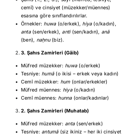
cemî) ve cinsiyet (müzekker/müennes)
esasına göre sınıflandırılırlar.
Örnekler:
huwa
(o/erkek),
hiya
(o/kadın),
anta
(sen/erkek),
anti
(sen/kadın),
anā
(ben),
na
ḥnu
(biz).
3. Şahıs Zamirleri (Gâib)
Müfred müzekker:
huwa
(o/erkek)
Tesniye:
humā
(o ikisi – erkek veya kadın)
Cemî müzekker:
hum
(onlar/erkekler)
Müfred müennes:
hiya
(o/kadın)
Cemî müennes:
hunna
(onlar/kadınlar)
2. Şahıs Zamirleri (Muhatab)
Müfred müzekker:
anta
(sen/erkek)
Tesniye:
antumā
(siz ikiniz – her iki cinsiyet