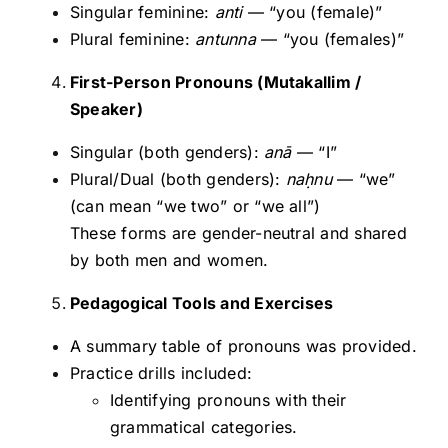
Singular feminine:
anti
— “you (female)”
Plural feminine:
antunna
— “you (females)”
First-Person Pronouns (Mutakallim /
Speaker)
Singular (both genders):
anā
— “I”
Plural/Dual (both genders):
na
ḥnu
— “we”
(can mean “we two” or “we all”)
These forms are gender-neutral and shared
by both men and women.
Pedagogical Tools and Exercises
A summary table of pronouns was provided.
Practice drills included:
Identifying pronouns with their
grammatical categories.