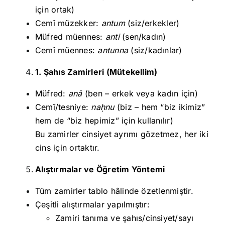
için ortak)
Cemî müzekker:
antum
(siz/erkekler)
Müfred müennes:
anti
(sen/kadın)
Cemî müennes:
antunna
(siz/kadınlar)
1. Şahıs Zamirleri (Mütekellim)
Müfred:
anā
(ben – erkek veya kadın için)
Cemî/tesniye:
na
ḥnu
(biz – hem “biz ikimiz”
hem de “biz hepimiz” için kullanılır)
Bu zamirler cinsiyet ayrımı gözetmez, her iki
cins için ortaktır.
Alıştırmalar ve Öğretim Yöntemi
Tüm zamirler tablo hâlinde özetlenmiştir.
Çeşitli alıştırmalar yapılmıştır:
Zamiri tanıma ve şahıs/cinsiyet/sayı