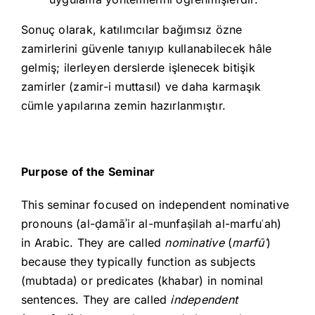
Sonuç olarak, katılımcılar bağımsız özne
zamirlerini güvenle tanıyıp kullanabilecek hâle
gelmiş; ilerleyen derslerde işlenecek bitişik
zamirler (zamir-i muttasıl) ve daha karmaşık
cümle yapılarına zemin hazırlanmıştır.
Purpose of the Seminar
This seminar focused on independent nominative
pronouns (al-ḍamāʾir al-munfaṣilah al-marfuʿah)
in Arabic. They are called
nominative
(
marfū
ʿ
)
because they typically function as subjects
(mubtada) or predicates (khabar) in nominal
sentences. They are called
independent