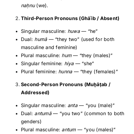
na
ḥnu
(we).
Third-Person Pronouns (Ghā
ʾib / Absent)
Singular masculine:
huwa
— “he”
Dual:
humā
— “they two” (used for both
masculine and feminine)
Plural masculine:
hum
— “they (males)”
Singular feminine:
hiya
— “she”
Plural feminine:
hunna
— “they (females)”
Second-Person Pronouns (Mu
ḫā
ṭab /
Addressed)
Singular masculine:
anta
— “you (male)”
Dual:
antumā
— “you two” (common to both
genders)
Plural masculine:
antum
— “you (males)”