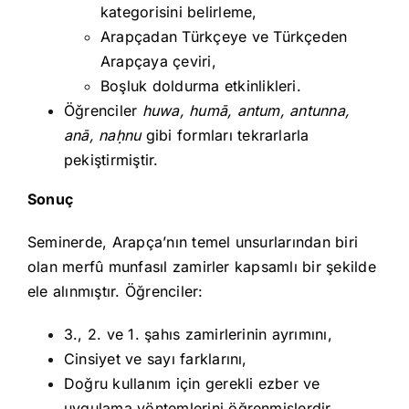
kategorisini belirleme,
Arapçadan Türkçeye ve Türkçeden
Arapçaya çeviri,
Boşluk doldurma etkinlikleri.
Öğrenciler
huwa, humā, antum, antunna,
anā, na
ḥnu
gibi formları tekrarlarla
pekiştirmiştir.
Sonuç
Seminerde, Arapça’nın temel unsurlarından biri
olan merfû munfasıl zamirler kapsamlı bir şekilde
ele alınmıştır. Öğrenciler:
3., 2. ve 1. şahıs zamirlerinin ayrımını,
Cinsiyet ve sayı farklarını,
Doğru kullanım için gerekli ezber ve
uygulama yöntemlerini öğrenmişlerdir.