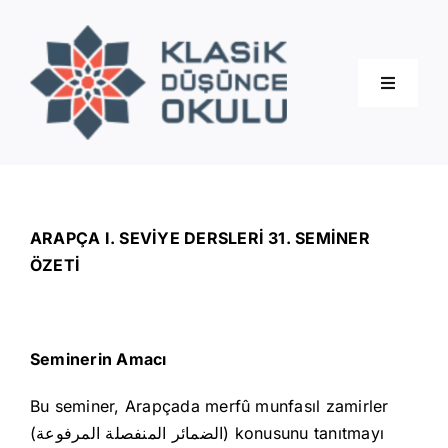
Skip
to
content
Toggle
Navigati
Hakkımızda
Eğitimler
ARAPÇA I. SEVİYE DERSLERİ 31. SEMİNER
ÖZETİ
Blog
Seminerin Amacı
İletişim
Bu seminer, Arapçada merfû munfasıl zamirler
(الضمائر المنفصلة المرفوعة) konusunu tanıtmayı