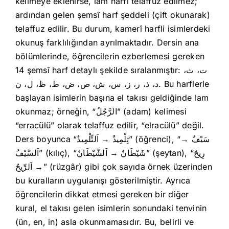
kelimeye eklenirse, lam harfi telaffuz edilmez;
ardından gelen şemsî harf şeddeli (çift okunarak)
telaffuz edilir. Bu durum, kamerî harfli isimlerdeki
okunuş farklılığından ayrılmaktadır. Dersin ana
bölümlerinde, öğrencilerin ezberlemesi gereken
14 şemsî harf detaylı şekilde sıralanmıştır: ت، ث،
د، ذ، ر، ز، س، ش، ص، ض، ط، ظ، ل، ن. Bu harflerle
başlayan isimlerin başına el takısı geldiğinde lam
okunmaz; örneğin, “الرَّجُلُ” (adam) kelimesi
“erracülü” olarak telaffuz edilir, “elracülü” değil.
Ders boyunca “تِلْمِيذٌ → اَلتِّلْمِيذُ” (öğrenci), “سَيْفٌ →
اَلسَّيْفُ” (kılıç), “شَيْطَانٌ → اَلشَّيْطَانُ” (şeytan), “رِيحٌ
→ اَلرِّيحُ” (rüzgâr) gibi çok sayıda örnek üzerinden
bu kuralların uygulanışı gösterilmiştir. Ayrıca
öğrencilerin dikkat etmesi gereken bir diğer
kural, el takısı gelen isimlerin sonundaki tenvinin
(ün, en, in) asla okunmamasıdır. Bu, belirli ve