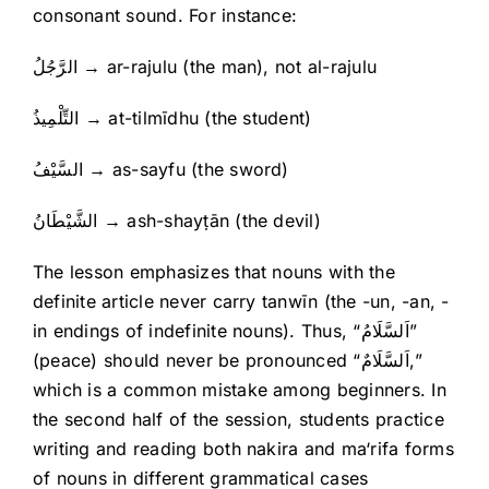
consonant sound. For instance:
الرَّجُلُ → ar-rajulu (the man), not al-rajulu
التِّلْمِيذُ → at-tilmīdhu (the student)
السَّيْفُ → as-sayfu (the sword)
الشَّيْطَانُ → ash-shayṭān (the devil)
The lesson emphasizes that nouns with the
definite article never carry tanwīn (the -un, -an, -
in endings of indefinite nouns). Thus, “اَلسَّلَامُ”
(peace) should never be pronounced “اَلسَّلَامٌ,”
which is a common mistake among beginners. In
the second half of the session, students practice
writing and reading both nakira and ma‘rifa forms
of nouns in different grammatical cases