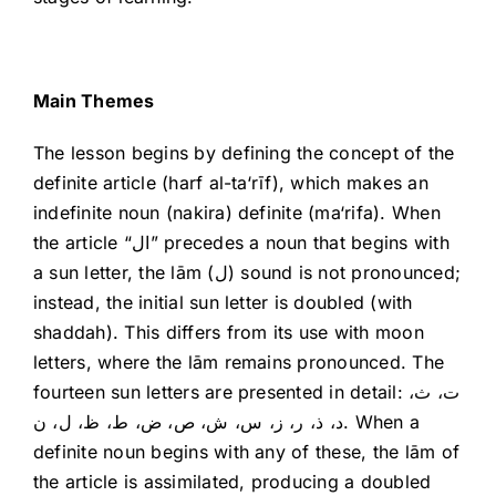
Main Themes
The lesson begins by defining the concept of the
definite article (harf al-ta‘rīf), which makes an
indefinite noun (nakira) definite (ma‘rifa). When
the article “ال” precedes a noun that begins with
a sun letter, the lām (ل) sound is not pronounced;
instead, the initial sun letter is doubled (with
shaddah). This differs from its use with moon
letters, where the lām remains pronounced. The
fourteen sun letters are presented in detail: ت، ث،
د، ذ، ر، ز، س، ش، ص، ض، ط، ظ، ل، ن. When a
definite noun begins with any of these, the lām of
the article is assimilated, producing a doubled