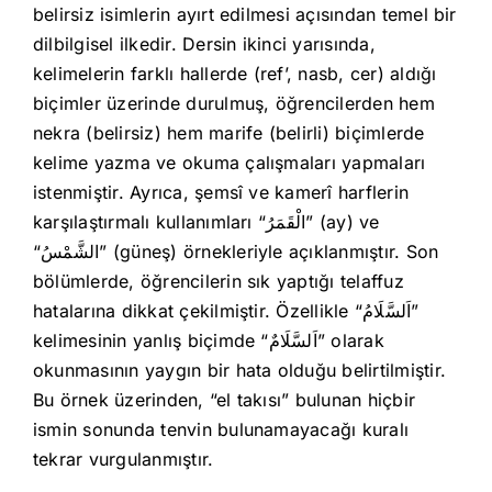
belirsiz isimlerin ayırt edilmesi açısından temel bir
dilbilgisel ilkedir. Dersin ikinci yarısında,
kelimelerin farklı hallerde (ref’, nasb, cer) aldığı
biçimler üzerinde durulmuş, öğrencilerden hem
nekra (belirsiz) hem marife (belirli) biçimlerde
kelime yazma ve okuma çalışmaları yapmaları
istenmiştir. Ayrıca, şemsî ve kamerî harflerin
karşılaştırmalı kullanımları “الْقَمَرُ” (ay) ve
“الشَّمْسُ” (güneş) örnekleriyle açıklanmıştır. Son
bölümlerde, öğrencilerin sık yaptığı telaffuz
hatalarına dikkat çekilmiştir. Özellikle “اَلسَّلَامُ”
kelimesinin yanlış biçimde “اَلسَّلَامٌ” olarak
okunmasının yaygın bir hata olduğu belirtilmiştir.
Bu örnek üzerinden, “el takısı” bulunan hiçbir
ismin sonunda tenvin bulunamayacağı kuralı
tekrar vurgulanmıştır.