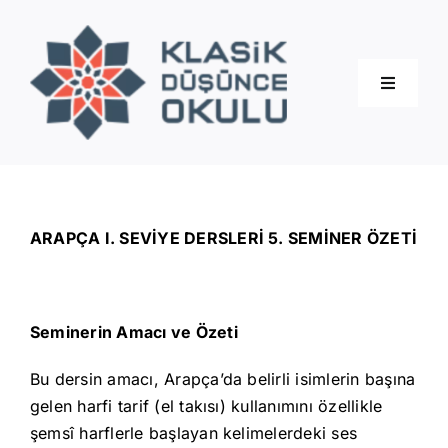
Skip
to
content
Toggle
Navigati
Hakkımızda
Eğitimler
ARAPÇA I. SEVİYE DERSLERİ 5. SEMİNER ÖZETİ
Blog
Seminerin Amacı ve Özeti
İletişim
Bu dersin amacı, Arapça’da belirli isimlerin başına
gelen harfi tarif (el takısı) kullanımını özellikle
şemsî harflerle başlayan kelimelerdeki ses