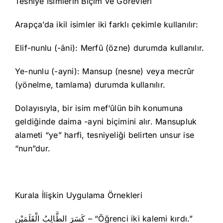
Tesniye İsimlerin Biçim ve Görevleri
Arapça’da ikil isimler iki farklı çekimle kullanılır:
Elif-nunlu (-āni): Merfû (özne) durumda kullanılır.
Ye-nunlu (-ayni): Mansup (nesne) veya mecrûr
(yönelme, tamlama) durumda kullanılır.
Dolayısıyla, bir isim mef‘ûlün bih konumuna
geldiğinde daima -ayni biçimini alır. Mansupluk
alameti “ye” harfi, tesniyeliği belirten unsur ise
“nun”dur.
Kurala İlişkin Uygulama Örnekleri
كَسَرَ الطَّالِبُ الْقَلَمَيْنِ – “Öğrenci iki kalemi kırdı.”