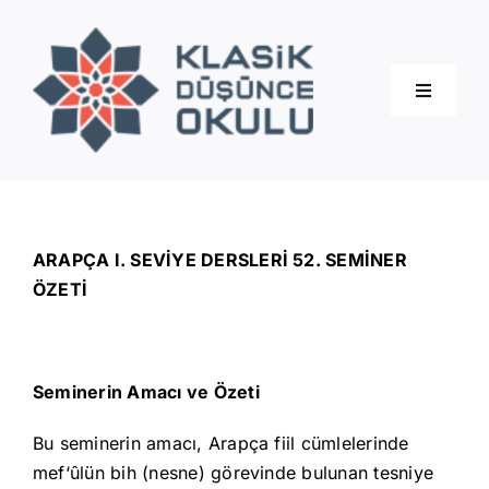
Skip
to
content
Toggle
Navigati
Hakkımızda
Eğitimler
ARAPÇA I. SEVİYE DERSLERİ 52. SEMİNER
ÖZETİ
Blog
Seminerin Amacı ve Özeti
İletişim
Bu seminerin amacı, Arapça fiil cümlelerinde
mef‘ûlün bih (nesne) görevinde bulunan tesniye