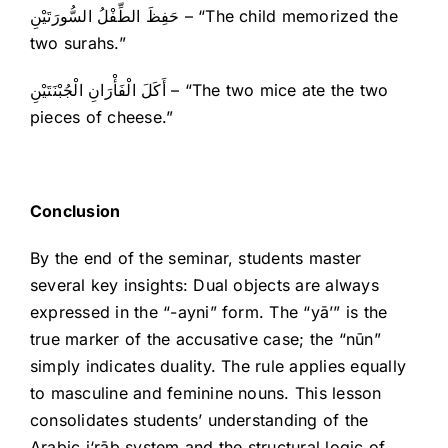
حَفِظَ الطِّفْلُ السُّورَتَيْنِ – “The child memorized the
two surahs.”
أَكَلَ الْفَأْرَانِ الْجُبْنَتَيْنِ – “The two mice ate the two
pieces of cheese.”
Conclusion
By the end of the seminar, students master
several key insights: Dual objects are always
expressed in the “-ayni” form. The “yā’” is the
true marker of the accusative case; the “nūn”
simply indicates duality. The rule applies equally
to masculine and feminine nouns. This lesson
consolidates students’ understanding of the
Arabic i‘rāb system and the structural logic of