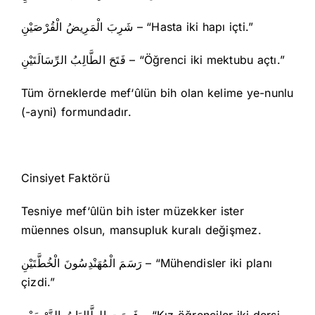
شَرِبَ الْمَرِيضُ الْقُرْصَيْنِ – “Hasta iki hapı içti.”
فَتَحَ الطَّالِبُ الرِّسَالَتَيْنِ – “Öğrenci iki mektubu açtı.”
Tüm örneklerde mef‘ûlün bih olan kelime ye-nunlu
(-ayni) formundadır.
Cinsiyet Faktörü
Tesniye mef‘ûlün bih ister müzekker ister
müennes olsun, mansupluk kuralı değişmez.
رَسَمَ الْمُهَنْدِسُونَ الْخُطَّتَيْنِ – “Mühendisler iki planı
çizdi.”