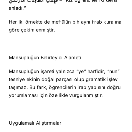
فَهِمَتِ الطَّالِبَاتُ الدَّرْسَيْنِ – “Kız öğrenciler iki dersi
anladı.”
Her iki örnekte de mef‘ûlün bih aynı i‘rab kuralına
göre çekimlenmiştir.
Mansupluğun Belirleyici Alameti
Mansupluğun işareti yalnızca “ye” harfidir; “nun”
tesniye ekinin doğal parçası olup gramatik işlev
taşımaz. Bu fark, öğrencilerin irab yapısını doğru
yorumlaması için özellikle vurgulanmıştır.
Uygulamalı Alıştırmalar