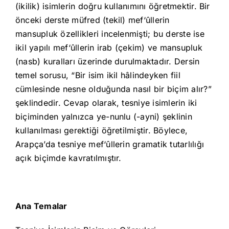
(ikilik) isimlerin doğru kullanımını öğretmektir. Bir
önceki derste müfred (tekil) mef‘ûllerin
mansupluk özellikleri incelenmişti; bu derste ise
ikil yapılı mef‘ûllerin irab (çekim) ve mansupluk
(nasb) kuralları üzerinde durulmaktadır. Dersin
temel sorusu, “Bir isim ikil hâlindeyken fiil
cümlesinde nesne olduğunda nasıl bir biçim alır?”
şeklindedir. Cevap olarak, tesniye isimlerin iki
biçiminden yalnızca ye-nunlu (-ayni) şeklinin
kullanılması gerektiği öğretilmiştir. Böylece,
Arapça’da tesniye mef‘ûllerin gramatik tutarlılığı
açık biçimde kavratılmıştır.
Ana Temalar