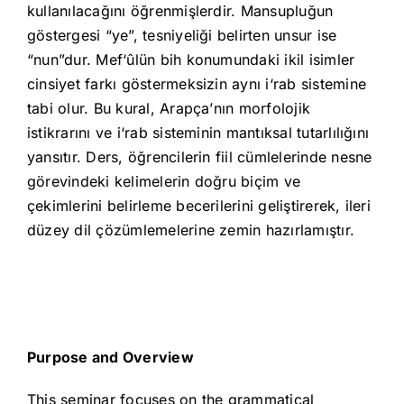
kullanılacağını öğrenmişlerdir. Mansupluğun
göstergesi “ye”, tesniyeliği belirten unsur ise
“nun”dur. Mef‘ûlün bih konumundaki ikil isimler
cinsiyet farkı göstermeksizin aynı i‘rab sistemine
tabi olur. Bu kural, Arapça’nın morfolojik
istikrarını ve i‘rab sisteminin mantıksal tutarlılığını
yansıtır. Ders, öğrencilerin fiil cümlelerinde nesne
görevindeki kelimelerin doğru biçim ve
çekimlerini belirleme becerilerini geliştirerek, ileri
düzey dil çözümlemelerine zemin hazırlamıştır.
Purpose and Overview
This seminar focuses on the grammatical