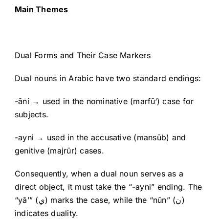
Main Themes
Dual Forms and Their Case Markers
Dual nouns in Arabic have two standard endings:
-āni → used in the nominative (marfū‘) case for
subjects.
-ayni → used in the accusative (mansūb) and
genitive (majrūr) cases.
Consequently, when a dual noun serves as a
direct object, it must take the “-ayni” ending. The
“yā’” (ي) marks the case, while the “nūn” (ن)
indicates duality.