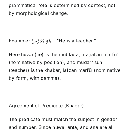
grammatical role is determined by context, not
by morphological change.
Example: هُوَ مُدَرِّسٌ – “He is a teacher.”
Here huwa (he) is the mubtada, maḥallan marfūʿ
(nominative by position), and mudarrisun
(teacher) is the khabar, lafẓan marfūʿ (nominative
by form, with ḍamma).
Agreement of Predicate (Khabar)
The predicate must match the subject in gender
and number. Since huwa, anta, and ana are all