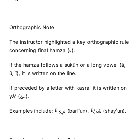
Orthographic Note
The instructor highlighted a key orthographic rule
concerning final hamza (ء):
If the hamza follows a sukūn or a long vowel (ā,
ū, ī), it is written on the line.
If preceded by a letter with kasra, it is written on
yā’ (ـئ).
Examples include: بَرِيءٌ (barīʾun), شَيْءٌ (shayʾun).