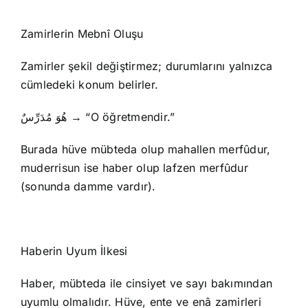
Zamirlerin Mebnî Oluşu
Zamirler şekil değiştirmez; durumlarını yalnızca
cümledeki konum belirler.
هُوَ مُدَرِّسٌ → “O öğretmendir.”
Burada hüve mübteda olup mahallen merfûdur,
muderrisun ise haber olup lafzen merfûdur
(sonunda damme vardır).
Haberin Uyum İlkesi
Haber, mübteda ile cinsiyet ve sayı bakımından
uyumlu olmalıdır. Hüve, ente ve enâ zamirleri