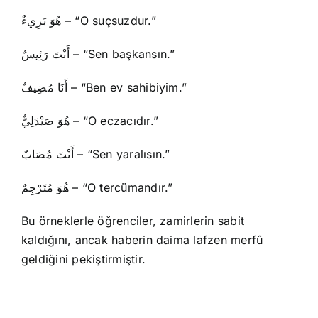
هُوَ بَرِيءٌ – “O suçsuzdur.”
أَنْتَ رَئِيسٌ – “Sen başkansın.”
أَنَا مُضِيفٌ – “Ben ev sahibiyim.”
هُوَ صَيْدَلِيٌّ – “O eczacıdır.”
أَنْتَ مُصَابٌ – “Sen yaralısın.”
هُوَ مُتَرْجِمٌ – “O tercümandır.”
Bu örneklerle öğrenciler, zamirlerin sabit
kaldığını, ancak haberin daima lafzen merfû
geldiğini pekiştirmiştir.