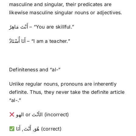
masculine and singular, their predicates are
likewise masculine singular nouns or adjectives.
أَنْتَ مَاهِرٌ – “You are skillful.”
أَنَا أُسْتَاذٌ – “I am a teacher.”
Definiteness and “al-”
Unlike regular nouns, pronouns are inherently
definite. Thus, they never take the definite article
“al-.”
الهو or الأنْتَ (incorrect)
هُوَ, أَنْتَ, أَنَا (correct)