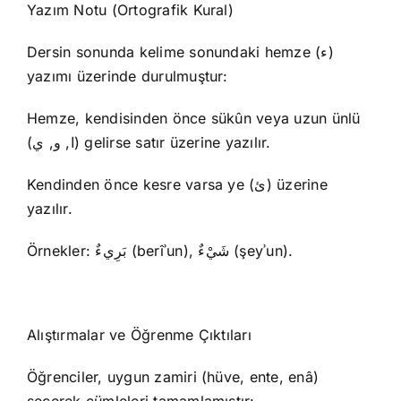
Yazım Notu (Ortografik Kural)
Dersin sonunda kelime sonundaki hemze (ء)
yazımı üzerinde durulmuştur:
Hemze, kendisinden önce sükûn veya uzun ünlü
(ا, و, ي) gelirse satır üzerine yazılır.
Kendinden önce kesre varsa ye (ئ) üzerine
yazılır.
Örnekler: بَرِيءٌ (berîʾun), شَيْءٌ (şeyʾun).
Alıştırmalar ve Öğrenme Çıktıları
Öğrenciler, uygun zamiri (hüve, ente, enâ)