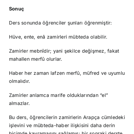
Sonuç
Ders sonunda öğrenciler şunları öğrenmiştir:
Hüve, ente, enâ zamirleri mübteda olabilir.
Zamirler mebnîdir; yani şekilce değişmez, fakat
mahallen merfû olurlar.
Haber her zaman lafzen merfû, müfred ve uyumlu
olmalıdır.
Zamirler anlamca marife olduklarından “el”
almazlar.
Bu ders, öğrencilerin zamirlerin Arapça cümledeki
işlevini ve mübteda-haber ilişkisini daha derin
biçimde kavramasını sağlamış; bir sonraki derste