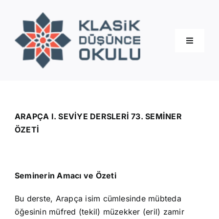
Skip
to
content
Toggle
Navigati
Hakkımızda
Eğitimler
ARAPÇA I. SEVİYE DERSLERİ 73. SEMİNER
ÖZETİ
Blog
Seminerin Amacı ve Özeti
İletişim
Bu derste, Arapça isim cümlesinde mübteda
öğesinin müfred (tekil) müzekker (eril) zamir