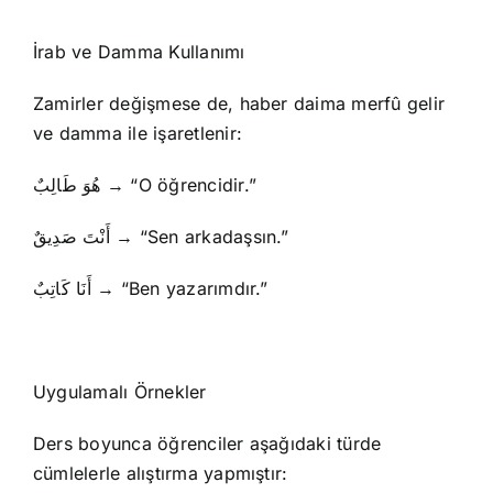
İrab ve Damma Kullanımı
Zamirler değişmese de, haber daima merfû gelir
ve damma ile işaretlenir:
هُوَ طَالِبٌ → “O öğrencidir.”
أَنْتَ صَدِيقٌ → “Sen arkadaşsın.”
أَنَا كَاتِبٌ → “Ben yazarımdır.”
Uygulamalı Örnekler
Ders boyunca öğrenciler aşağıdaki türde
cümlelerle alıştırma yapmıştır: