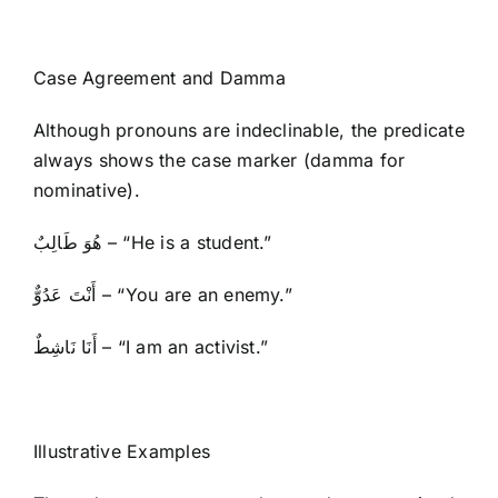
Case Agreement and Damma
Although pronouns are indeclinable, the predicate
always shows the case marker (damma for
nominative).
هُوَ طَالِبٌ – “He is a student.”
أَنْتَ عَدُوٌّ – “You are an enemy.”
أَنَا نَاشِطٌ – “I am an activist.”
Illustrative Examples