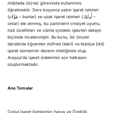
mübteda (özne) görevinde kullanımını
öğretmektir. Ders boyunca yakın işaret isimleri
(هَؤُلَاءِ – bunlar) ve uzak işaret isimleri (أُولَئِكَ –
onlar) ele alınmış, bu zamirlerin cinsiyet uyumu,
irab özellikleri ve cümle içindeki işlevleri detaylı
biçimde incelenmiştir. Bu konu, bir önceki
derslerde öğrenilen müfred (tekil) ve tesniye (ikil)
işaret isimlerinin devamı niteliğinde olup,
Arapça’da işaret sisteminin son halkasını
oluşturmaktadır.
Ana Temalar
Çoğul İşaret İsimlerinin Yapısı ve Özelliği