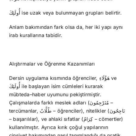
أُولَئِكَ ise uzak veya bulunmayan grupları belirtir.
Anlam bakımından fark olsa da, her iki yapı aynı
irab kurallarına tabidir.
Alıştırmalar ve Öğrenme Kazanımları
Dersin uygulama kısmında öğrenciler, هَؤُلَاءِ ve
أُولَئِكَ ile başlayan isim cümleleri kurarak
mübteda–haber uyumunu pekiştirmiştir.
Çalışmalarda farklı meslek adları (مُتَرْجِمُونَ –
tercümanlar, طُلَّابٌ – öğrenciler), nitelikler (نَاجِحُونَ
– başarılılar), ve ahlaki sıfatlar (كِرَامٌ – cömertler)
kullanılmıştır. Ayrıca kırık çoğul yapılarının
cinsiyet bakımından nasıl tanımlandığı da pratik