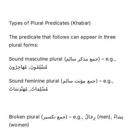
Types of Plural Predicates (Khabar)
The predicate that follows can appear in three
plural forms:
Sound masculine plural (جمع مذكر سالم) – e.g.,
مُسْلِمُونَ, مُهَاجِرُونَ
Sound feminine plural (جمع مؤنث سالم) – e.g.,
مُسْلِمَاتٌ, مُهَنْدِسَاتٌ
Broken plural (جمع تكسير) – e.g., رِجَالٌ (men), نِسَاءٌ
(women)