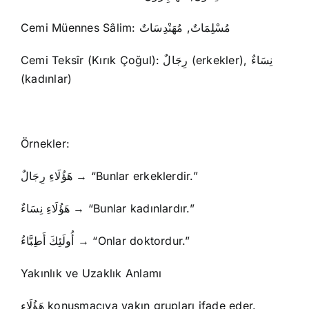
Cemi Müennes Sâlim: مُسْلِمَاتٌ, مُهَنْدِسَاتٌ
Cemi Teksîr (Kırık Çoğul): رِجَالٌ (erkekler), نِسَاءٌ
(kadınlar)
Örnekler:
هَؤُلَاءِ رِجَالٌ → “Bunlar erkeklerdir.”
هَؤُلَاءِ نِسَاءٌ → “Bunlar kadınlardır.”
أُولَئِكَ أَطِبَّاءُ → “Onlar doktordur.”
Yakınlık ve Uzaklık Anlamı
هَؤُلَاءِ konuşmacıya yakın grupları ifade eder.