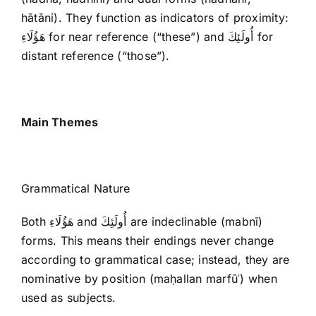
hātāni). They function as indicators of proximity:
هَؤُلَاءِ for near reference (“these”) and أُولَئِكَ for
distant reference (“those”).
Main Themes
Grammatical Nature
Both هَؤُلَاءِ and أُولَئِكَ are indeclinable (mabnī)
forms. This means their endings never change
according to grammatical case; instead, they are
nominative by position (maḥallan marfūʿ) when
used as subjects.