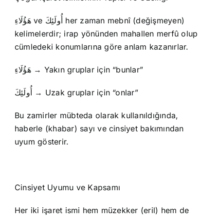
هَؤُلَاءِ ve أُولَئِكَ her zaman mebnî (değişmeyen)
kelimelerdir; irap yönünden mahallen merfû olup
cümledeki konumlarına göre anlam kazanırlar.
هَؤُلَاءِ → Yakın gruplar için “bunlar”
أُولَئِكَ → Uzak gruplar için “onlar”
Bu zamirler mübteda olarak kullanıldığında,
haberle (khabar) sayı ve cinsiyet bakımından
uyum gösterir.
Cinsiyet Uyumu ve Kapsamı
Her iki işaret ismi hem müzekker (eril) hem de