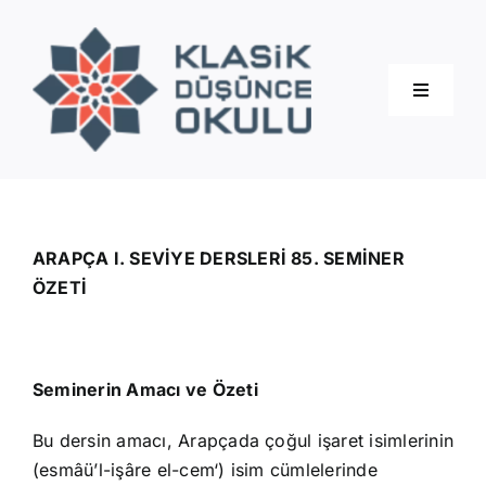
Skip
to
content
Toggle
Navigati
Hakkımızda
Eğitimler
ARAPÇA I. SEVİYE DERSLERİ 85. SEMİNER
ÖZETİ
Blog
Seminerin Amacı ve Özeti
İletişim
Bu dersin amacı, Arapçada çoğul işaret isimlerinin
(esmâü’l-işâre el-cem‘) isim cümlelerinde