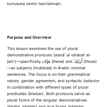
konusuna zemin hazırlamıştır.
Purpose and Overview
This lesson examines the use of plural
demonstrative pronouns (asmāʾ al-ishārah al-
jamʿ)—specifically هَؤُلَاءِ (these) and أُولَئِكَ (those)
—as subjects (mubtada) in Arabic nominal
sentences. The focus is on their grammatical
nature, gender agreement, and syntactic behavior
in combination with different types of plural
predicates (khabar). Both pronouns serve as
plural forms of the singular demonstratives
(hādhā, hādhihi) and dual forms (hādhāni,