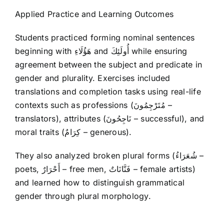
Applied Practice and Learning Outcomes
Students practiced forming nominal sentences
beginning with هَؤُلَاءِ and أُولَئِكَ while ensuring
agreement between the subject and predicate in
gender and plurality. Exercises included
translations and completion tasks using real-life
contexts such as professions (مُتَرْجِمُونَ –
translators), attributes (نَاجِحُونَ – successful), and
moral traits (كِرَامٌ – generous).
They also analyzed broken plural forms (شُعَرَاءُ –
poets, أَحْرَارٌ – free men, فَنَّانَاتٌ – female artists)
and learned how to distinguish grammatical
gender through plural morphology.