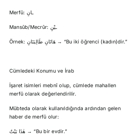
Merfû: ـانِ
Mansûb/Mec­rûr: ـيْنِ
Örnek: هَاتَانِ طَالِبَتَانِ → “Bu iki öğrenci (kadın)dir.”
Cümledeki Konumu ve İrab
İşaret isimleri mebnî olup, cümlede mahallen
merfû olarak değerlendirilir.
Mübteda olarak kullanıldığında ardından gelen
haber de merfû olur:
هٰذَا بَيْتٌ → “Bu bir evdir.”