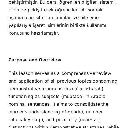
pekiştirmiştir. Bu ders, öğrenilen bilgileri sistemli
biçimde pekiştirerek öğrencileri bir sonraki
aşama olan sıfat tamlamaları ve niteleme
yapılarıyla işaret isimlerinin birlikte kullanımı
konusuna hazırlamıştır.
Purpose and Overview
This lesson serves as a comprehensive review
and application of all previous topics concerning
demonstrative pronouns (asmāʾ al-ishārah)
functioning as subjects (mubtada) in Arabic
nominal sentences. It aims to consolidate the
learner’s understanding of gender, number,
rationality (ʿaql), and proximity (near–far)
distinctions within demonstrative structures, while