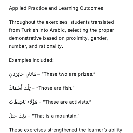
Applied Practice and Learning Outcomes
Throughout the exercises, students translated
from Turkish into Arabic, selecting the proper
demonstrative based on proximity, gender,
number, and rationality.
Examples included:
هَاتَانِ جَائِزَتَانِ – “These two are prizes.”
تِلْكَ أَسْمَاكٌ – “Those are fish.”
هَؤُلَاءِ نَاشِطَاتٌ – “These are activists.”
ذٰلِكَ جَبَلٌ – “That is a mountain.”
These exercises strengthened the learner’s ability