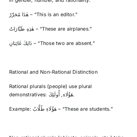
in gender, number, and rationality:
هٰذَا مُحَرِّرٌ – “This is an editor.”
هٰذِهِ طَيَّارَاتٌ – “These are airplanes.”
ذَانِكَ غَائِبَانِ – “Those two are absent.”
Rational and Non-Rational Distinction
Rational plurals (people) use plural
demonstratives: هَؤُلَاءِ, أُولَئِكَ.
Example: هَؤُلَاءِ طُلَّابٌ – “These are students.”