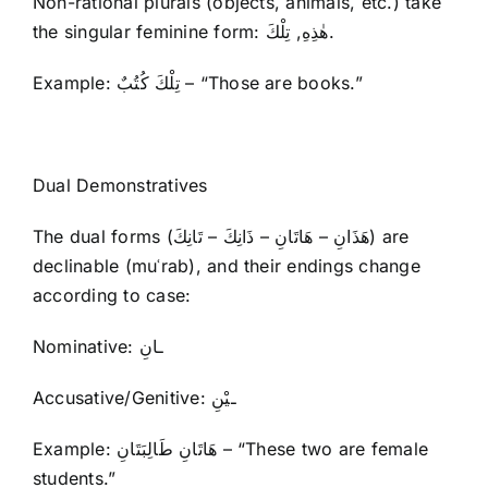
Non-rational plurals (objects, animals, etc.) take
the singular feminine form: هٰذِهِ, تِلْكَ.
Example: تِلْكَ كُتُبٌ – “Those are books.”
Dual Demonstratives
The dual forms (هَذَانِ – هَاتَانِ – ذَانِكَ – تَانِكَ) are
declinable (muʿrab), and their endings change
according to case:
Nominative: ـانِ
Accusative/Genitive: ـيْنِ
Example: هَاتَانِ طَالِبَتَانِ – “These two are female
students.”