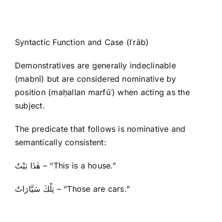
Syntactic Function and Case (Iʿrāb)
Demonstratives are generally indeclinable
(mabnī) but are considered nominative by
position (maḥallan marfūʿ) when acting as the
subject.
The predicate that follows is nominative and
semantically consistent:
هٰذَا بَيْتٌ – “This is a house.”
تِلْكَ سَيَّارَاتٌ – “Those are cars.”