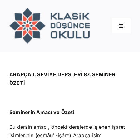
Skip
to
content
Toggle
Navigati
Hakkımızda
Eğitimler
ARAPÇA I. SEVİYE DERSLERİ 87. SEMİNER
ÖZETİ
Blog
Seminerin Amacı ve Özeti
İletişim
Bu dersin amacı, önceki derslerde işlenen işaret
isimlerinin (esmâü’l-işâre) Arapça isim