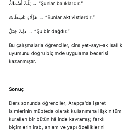
تِلْكَ أَسْمَاكٌ → “Şunlar balıklardır.”
هَؤُلَاءِ نَاشِطَاتٌ → “Bunlar aktivistlerdir.”
ذٰلِكَ جَبَلٌ → “Şu bir dağdır.”
Bu çalışmalarla öğrenciler, cinsiyet–sayı–akılsallık
uyumunu doğru biçimde uygulama becerisi
kazanmıştır.
Sonuç
Ders sonunda öğrenciler, Arapça’da işaret
isimlerinin mübteda olarak kullanımına ilişkin tüm
kuralları bir bütün hâlinde kavramış; farklı
biçimlerin irab, anlam ve yapı özelliklerini