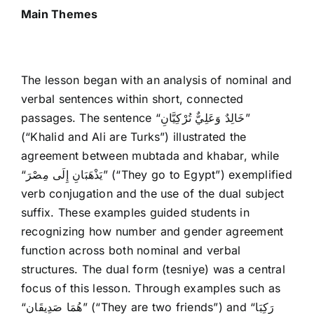
Main Themes
The lesson began with an analysis of nominal and
verbal sentences within short, connected
passages. The sentence “خَالِدٌ وَعَلِيٌّ تُرْكِيَّانِ”
(“Khalid and Ali are Turks”) illustrated the
agreement between mubtada and khabar, while
“يَذْهَبَانِ إِلَى مِصْرَ” (“They go to Egypt”) exemplified
verb conjugation and the use of the dual subject
suffix. These examples guided students in
recognizing how number and gender agreement
function across both nominal and verbal
structures. The dual form (tesniye) was a central
focus of this lesson. Through examples such as
“هُمَا صَدِيقَانِ” (“They are two friends”) and “رَكِبَا