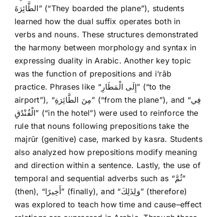
الطَّائِرَةَ” (“They boarded the plane”), students
learned how the dual suffix operates both in
verbs and nouns. These structures demonstrated
the harmony between morphology and syntax in
expressing duality in Arabic. Another key topic
was the function of prepositions and i‘rāb
practice. Phrases like “إِلَى الْمَطَارِ” (“to the
airport”), “مِنَ الطَّائِرَةِ” (“from the plane”), and “فِي
الْفُنْدُقِ” (“in the hotel”) were used to reinforce the
rule that nouns following prepositions take the
majrūr (genitive) case, marked by kasra. Students
also analyzed how prepositions modify meaning
and direction within a sentence. Lastly, the use of
temporal and sequential adverbs such as “ثُمَّ”
(then), “أَخِيرًا” (finally), and “وَلِذَلِكَ” (therefore)
was explored to teach how time and cause–effect