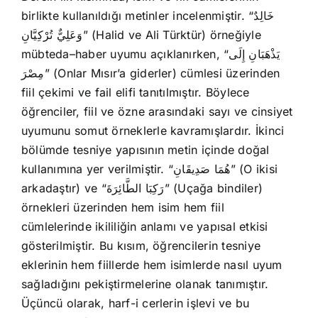
birlikte kullanıldığı metinler incelenmiştir. “خَالِدٌ
وَعَلِيٌّ تُرْكِيَّانِ” (Halid ve Ali Türktür) örneğiyle
mübteda–haber uyumu açıklanırken, “يَذْهَبَانِ إِلَى
مِصْرَ” (Onlar Mısır’a giderler) cümlesi üzerinden
fiil çekimi ve fail elifi tanıtılmıştır. Böylece
öğrenciler, fiil ve özne arasındaki sayı ve cinsiyet
uyumunu somut örneklerle kavramışlardır. İkinci
bölümde tesniye yapısının metin içinde doğal
kullanımına yer verilmiştir. “هُمَا صَدِيقَانِ” (O ikisi
arkadaştır) ve “رَكِبَا الطَّائِرَةَ” (Uçağa bindiler)
örnekleri üzerinden hem isim hem fiil
cümlelerinde ikililiğin anlamı ve yapısal etkisi
gösterilmiştir. Bu kısım, öğrencilerin tesniye
eklerinin hem fiillerde hem isimlerde nasıl uyum
sağladığını pekiştirmelerine olanak tanımıştır.
Üçüncü olarak, harf-i cerlerin işlevi ve bu