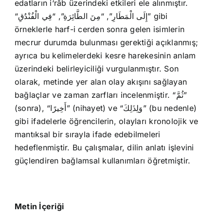
edatların i‘râb üzerindeki etkileri ele alınmıştır.
“إِلَى الْمَطَارِ”, “مِنَ الطَّائِرَةِ”, “فِي الْفُنْدُقِ” gibi
örneklerle harf-i cerden sonra gelen isimlerin
mecrur durumda bulunması gerektiği açıklanmış;
ayrıca bu kelimelerdeki kesre harekesinin anlam
üzerindeki belirleyiciliği vurgulanmıştır. Son
olarak, metinde yer alan olay akışını sağlayan
bağlaçlar ve zaman zarfları incelenmiştir. “ثُمَّ”
(sonra), “أَخِيرًا” (nihayet) ve “وَلِذَلِكَ” (bu nedenle)
gibi ifadelerle öğrencilerin, olayları kronolojik ve
mantıksal bir sırayla ifade edebilmeleri
hedeflenmiştir. Bu çalışmalar, dilin anlatı işlevini
güçlendiren bağlamsal kullanımları öğretmiştir.
Metin İçeriği