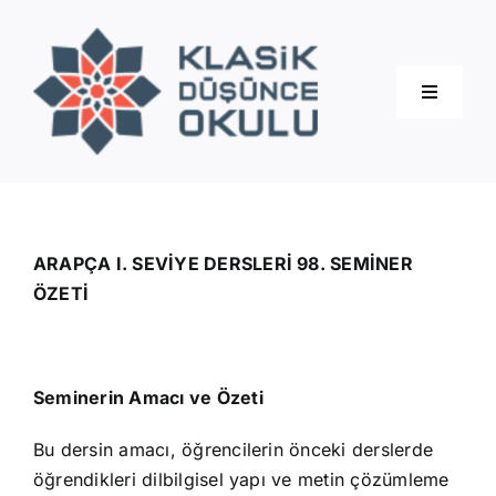
Skip
to
content
Toggle
Navigati
Hakkımızda
Eğitimler
ARAPÇA I. SEVİYE DERSLERİ 98. SEMİNER
ÖZETİ
Blog
Seminerin Amacı ve Özeti
İletişim
Bu dersin amacı, öğrencilerin önceki derslerde
öğrendikleri dilbilgisel yapı ve metin çözümleme