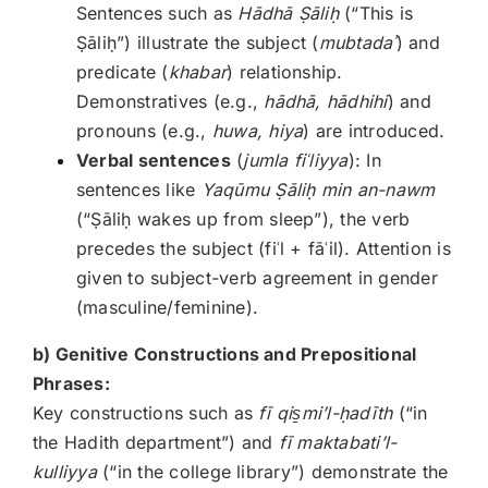
Sentences such as
Hādhā Ṣāli
ḥ
(“This is
Ṣāliḥ”) illustrate the subject (
mubtada
ʾ
) and
predicate (
khabar
) relationship.
Demonstratives (e.g.,
hādhā, hādhihi
) and
pronouns (e.g.,
huwa, hiya
) are introduced.
Verbal sentences
(
jumla fi
ʿliyya
): In
sentences like
Yaqūmu Ṣāli
ḥ min an-nawm
(“Ṣāliḥ wakes up from sleep”), the verb
precedes the subject (fiʿl + fāʿil). Attention is
given to subject-verb agreement in gender
(masculine/feminine).
b) Genitive Constructions and Prepositional
Phrases:
Key constructions such as
fī qis
̱mi
’l-
ḥadīth
(“in
the Hadith department”) and
fī maktabati’l-
kulliyya
(“in the college library”) demonstrate the