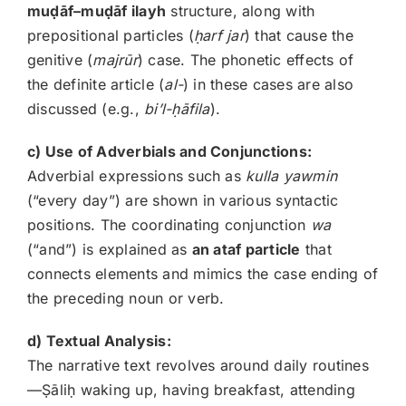
mu
ḍāf–mu
ḍāf ilayh
structure, along with
prepositional particles (
ḥarf jar
) that cause the
genitive (
majrūr
) case. The phonetic effects of
the definite article (
al-
) in these cases are also
discussed (e.g.,
bi’l-
ḥāfila
).
c) Use of Adverbials and Conjunctions:
Adverbial expressions such as
kulla yawmin
(“every day”) are shown in various syntactic
positions. The coordinating conjunction
wa
(“and”) is explained as
an ataf particle
that
connects elements and mimics the case ending of
the preceding noun or verb.
d) Textual Analysis:
The narrative text revolves around daily routines
—Ṣāliḥ waking up, having breakfast, attending