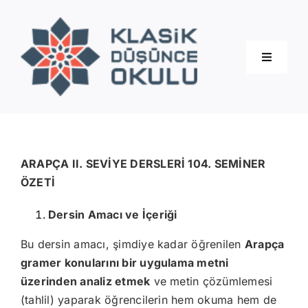
Skip
to
content
Toggle
Navigati
Hakkımızda
Eğitimler
ARAPÇA II. SEVİYE DERSLERİ 104. SEMİNER
ÖZETİ
Blog
Dersin Amacı ve İçeriği
Bu dersin amacı, şimdiye kadar öğrenilen
Arapça
İletişim
gramer konularını bir uygulama metni
üzerinden analiz etmek
ve metin çözümlemesi
(tahlil) yaparak öğrencilerin hem okuma hem de