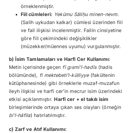
örneklenmiştir.
Fiil cümleleri:
Yekūmu Sāli
ḥu minen-nevm.
(Salih uykudan kalkar) cümlesi üzerinden fiil
ve fail ilişkisi incelenmiştir. Failin cinsiyetine
göre fiil çekimindeki değişiklikler
(müzekker/müennes uyumu) vurgulanmıştır.
b) İsim Tamlamaları ve Harfi Cer Kullanımı:
Metin içerisinde geçen
fī gısmi’l-hadīs
(hadis
bölümünde),
fi mektebeti’l-külliyye
(fakültenin
kütüphanesinde) gibi örneklerle muzaf-muzafun
ileyh ilişkisi ve harfi cer’in mecrur isim üzerindeki
etkisi açıklanmıştır.
Harfi cer + el takılı isim
birleşimlerinde ortaya çıkan ses olayları (örneğin
bi’l-hāfila
) hatırlatılmıştır.
c) Zarf ve Atıf Kullanımı: