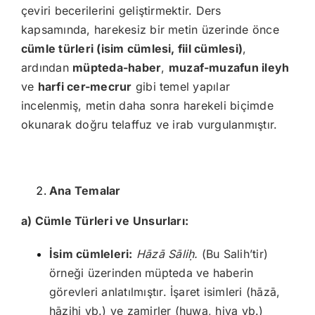
çeviri becerilerini geliştirmektir. Ders
kapsamında, harekesiz bir metin üzerinde önce
cümle türleri (isim cümlesi, fiil cümlesi)
,
ardından
müpteda-haber
,
muzaf-muzafun ileyh
ve
harfi cer-mecrur
gibi temel yapılar
incelenmiş, metin daha sonra harekeli biçimde
okunarak doğru telaffuz ve irab vurgulanmıştır.
Ana Temalar
a) Cümle Türleri ve Unsurları:
İsim cümleleri:
Hāzā Sāli
ḥ.
(Bu Salih’tir)
örneği üzerinden müpteda ve haberin
görevleri anlatılmıştır. İşaret isimleri (hāzā,
hāzihi vb.) ve zamirler (huwa, hiya vb.)