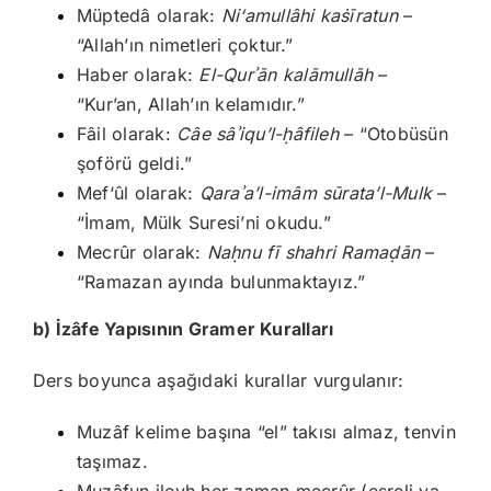
Müptedâ olarak:
Ni‘amullâhi ka
ṡīratun
–
“Allah’ın nimetleri çoktur.”
Haber olarak:
El-Qur
ʾ
ān kal
āmull
āh
–
“Kur’an, Allah’ın kelamıdır.”
Fâil olarak:
Câe sâ
ʾiqu
’l-
ḥâfileh
– “Otobüsün
şoförü geldi.”
Mef‘ûl olarak:
Qara
ʾa
’l-im
âm s
ūrata
’l-Mulk
–
“İmam, Mülk Suresi’ni okudu.”
Mecrûr olarak:
Na
ḥnu fī shahri Rama
ḍān
–
“Ramazan ayında bulunmaktayız.”
b) İzâfe Yapısının Gramer Kuralları
Ders boyunca aşağıdaki kurallar vurgulanır:
Muzâf kelime başına “el” takısı almaz, tenvin
taşımaz.