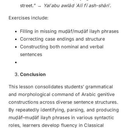
street.” →
Yal
ʿabu awl
ād
ʿAl
ī f
ī ash-sh
āri
ʿ.
Exercises include:
Filling in missing muḍāf/muḍāf ilayh phrases
Correcting case endings and structure
Constructing both nominal and verbal
sentences
Conclusion
This lesson consolidates students’ grammatical
and morphological command of Arabic genitive
constructions across diverse sentence structures.
By repeatedly identifying, parsing, and producing
muḍāf–muḍāf ilayh phrases in various syntactic
roles, learners develop fluency in Classical