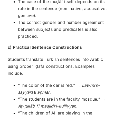
The case of the muḍāf itself depends on its
role in the sentence (nominative, accusative,
genitive).
The correct gender and number agreement
between subjects and predicates is also
practiced.
c) Practical Sentence Constructions
Students translate Turkish sentences into Arabic
using proper iḍāfa constructions. Examples
include:
“The color of the car is red.” →
Lawnu’s-
sayyārati a
ḥmar.
“The students are in the faculty mosque.” →
A
ṭ-
ṭullāb fī masjidi’l-kulliyyah.
“The children of Ali are playing in the