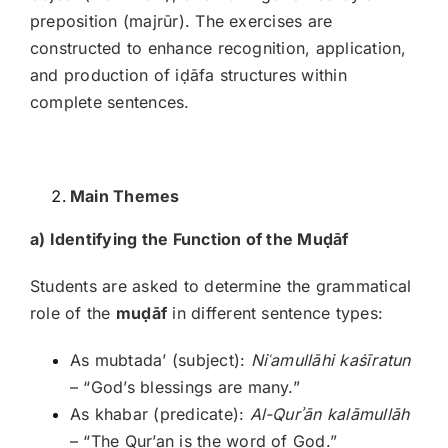
preposition (majrūr). The exercises are
constructed to enhance recognition, application,
and production of iḍāfa structures within
complete sentences.
Main Themes
a) Identifying the Function of the Mu
ḍāf
Students are asked to determine the grammatical
role of the
mu
ḍāf
in different sentence types:
As mubtada’ (subject):
Ni
ʿamull
āhi ka
ṡīratun
– “God’s blessings are many.”
As khabar (predicate):
Al-Qur
ʾ
ān kal
āmull
āh
– “The Qur’an is the word of God.”