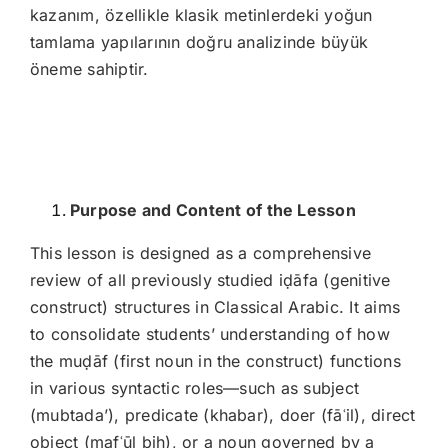
kazanım, özellikle klasik metinlerdeki yoğun
tamlama yapılarının doğru analizinde büyük
öneme sahiptir.
Purpose and Content of the Lesson
This lesson is designed as a comprehensive
review of all previously studied iḍāfa (genitive
construct) structures in Classical Arabic. It aims
to consolidate students’ understanding of how
the muḍāf (first noun in the construct) functions
in various syntactic roles—such as subject
(mubtada’), predicate (khabar), doer (fāʿil), direct
object (mafʿūl bih), or a noun governed by a