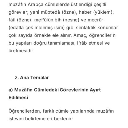
muzâfın Arapça cümlelerde üstlendiği çeşitli
görevler; yani müptedâ (özne), haber (yüklem),
fâil (özne), mef‘ûlün bih (nesne) ve mecrûr
(edatla çekimlenmiş isim) gibi sentaktik konumlar
çok sayıda örnekle ele alınır. Amaç, öğrencilerin
bu yapıları doğru tanımlaması, i‘râb etmesi ve
üretmesidir.
Ana Temalar
a) Muzâfın Cümledeki Görevlerinin Ayırt
Edilmesi
Öğrencilerden, farklı cümle yapılarında muzâfın
işlevini belirlemeleri beklenir: