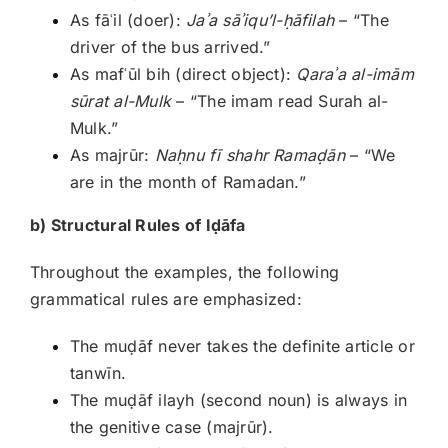
As fāʿil (doer):
Ja
ʾa s
ā
ʾiqu
’l-
ḥāfilah
– “The
driver of the bus arrived.”
As mafʿūl bih (direct object):
Qara
ʾa al-im
ām
s
ūrat al-Mulk
– “The imam read Surah al-
Mulk.”
As majrūr:
Na
ḥnu fī shahr Rama
ḍān
– “We
are in the month of Ramadan.”
b) Structural Rules of I
ḍāfa
Throughout the examples, the following
grammatical rules are emphasized:
The muḍāf never takes the definite article or
tanwīn.
The muḍāf ilayh (second noun) is always in
the genitive case (majrūr).