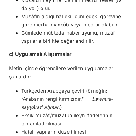
Muzâfun ileyh her zaman mecrûr (esreli ya
da yeli) olur.
Muzâfın aldığı hâl eki, cümledeki görevine
göre merfû, mansûb veya mecrûr olabilir.
Cümlede mübteda-haber uyumu, muzâf
yapılarla birlikte değerlendirilir.
c) Uygulamalı Alıştırmalar
Metin içinde öğrencilere verilen uygulamalar
şunlardır:
Türkçeden Arapçaya çeviri (örneğin:
“Arabanın rengi kırmızıdır.” →
Lawnu’s-
sayyârati a
ḥmar.
)
Eksik muzâf/muzâfun ileyh ifadelerinin
tamamlattırılması
Hatalı yapıların düzeltilmesi