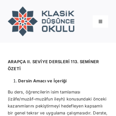
Skip
to
content
Toggle
Navigati
Hakkımızda
Eğitimler
ARAPÇA II. SEVİYE DERSLERİ 113. SEMİNER
ÖZETİ
Blog
Dersin Amacı ve İçeriği
Bu ders, öğrencilerin isim tamlaması
İletişim
(izâfe/muzâf–muzâfun ileyh) konusundaki önceki
kazanımlarını pekiştirmeyi hedefleyen kapsamlı
bir genel tekrar ve uygulama çalışmasıdır. Derste,