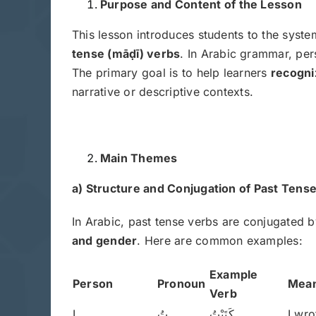
Purpose and Content of the Lesson
This lesson introduces students to the syst
tense (mā
ḍī) verbs
. In Arabic grammar, per
The primary goal is to help learners
recogni
narrative or descriptive contexts.
Main Themes
a) Structure and Conjugation of Past Tens
In Arabic, past tense verbs are conjugated 
and gender
. Here are common examples:
Example
Person
Pronoun
Mean
Verb
I
ـتُ
كَتَبْتُ
I wro