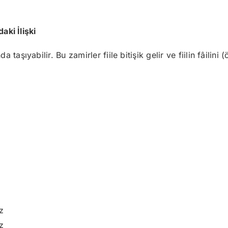
aki İlişki
şıyabilir. Bu zamirler fiile bitişik gelir ve fiilin fâilini (ö
ı
z
z