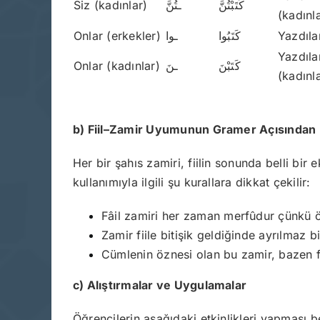
Siz (kadınlar)
ـتُنَّ
كَتَبْتُنَّ
(kadınl
Onlar (erkekler)
ـوا
كَتَبُوا
Yazdıla
Yazdıla
Onlar (kadınlar)
ـنَ
كَتَبْنَ
(kadınl
b) Fiil–Zamir Uyumunun Gramer Açısından
Her bir şahıs zamiri, fiilin sonunda belli bir
kullanımıyla ilgili şu kurallara dikkat çekilir:
Fâil zamiri her zaman merfûdur çünkü
Zamir fiile bitişik geldiğinde ayrılmaz b
Cümlenin öznesi olan bu zamir, bazen fiil
c) Alıştırmalar ve Uygulamalar
Öğrencilerin aşağıdaki etkinlikleri yapması b