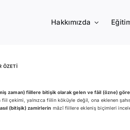
Hakkımızda
Eğiti
R ÖZETİ
iş zaman) fiillere bitişik olarak gelen ve fâil (özne) gö
 fiil çekimi, yalnızca fiilin köküyle değil, ona eklenen şah
ıl (bitişik) zamirlerin
mâzî fiillere ekleniş biçimleri ince