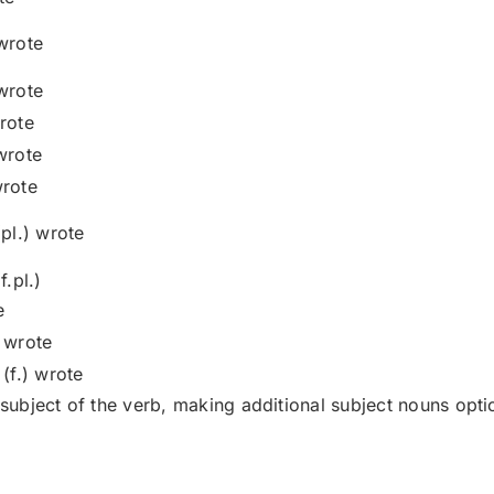
wrote
wrote
rote
wrote
rote
pl.) wrote
f.pl.)
e
 wrote
(f.) wrote
subject of the verb, making additional subject nouns optio