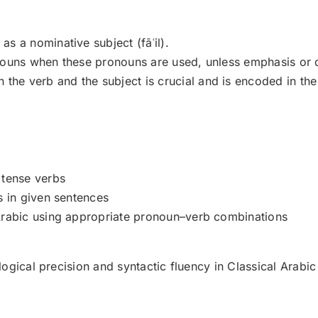
s a nominative subject (fāʿil).
nouns when these pronouns are used, unless emphasis or d
e verb and the subject is crucial and is encoded in the 
 tense verbs
s in given sentences
 Arabic using appropriate pronoun–verb combinations
gical precision and syntactic fluency in Classical Arabic