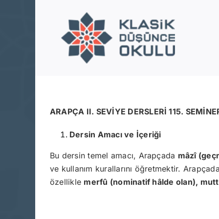
Skip
to
content
ARAPÇA II. SEVİYE DERSLERİ 115. SEMİNE
Dersin Amacı ve İçeriği
Bu dersin temel amacı, Arapçada
mâzî (geçm
ve kullanım kurallarını öğretmektir. Arapçada
özellikle
merfû (nominatif hâlde olan), muttas