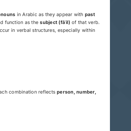
ronouns
in Arabic as they appear with
past
nd function as the
subject (fā
ʿil)
of that verb.
ur in verbal structures, especially within
Each combination reflects
person, number,