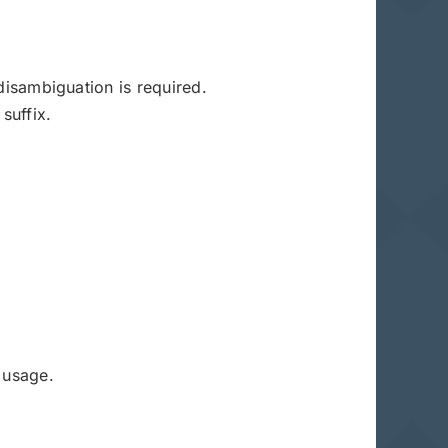
isambiguation is required.
suffix.
 usage.