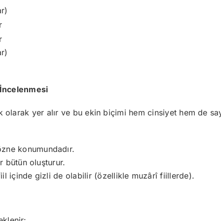
ar)
r
r
ar)
 İncelenmesi
 ek olarak yer alır ve bu ekin biçimi hem cinsiyet hem de sa
 özne konumundadır.
ir bütün oluşturur.
 içinde gizli de olabilir (özellikle muzârî fiillerde).
eklenir: