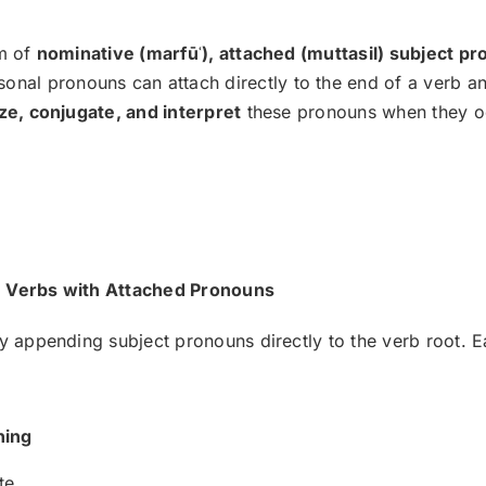
em of
nominative (marfū
ʿ), attached (muttasil) subject p
sonal pronouns can attach directly to the end of a verb a
ze, conjugate, and interpret
these pronouns when they occ
e Verbs with Attached Pronouns
by appending subject pronouns directly to the verb root. 
ing
te