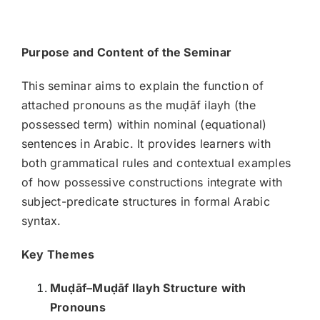
Purpose and Content of the Seminar
This seminar aims to explain the function of
attached pronouns as the muḍāf ilayh (the
possessed term) within nominal (equational)
sentences in Arabic. It provides learners with
both grammatical rules and contextual examples
of how possessive constructions integrate with
subject-predicate structures in formal Arabic
syntax.
Key Themes
Mu
ḍ
āf–Mu
ḍ
āf Ilayh Structure with
Pronouns