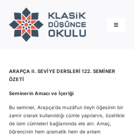
Skip
to
content
Toggle
Navigati
Hakkımızda
Eğitimler
ARAPÇA II. SEVİYE DERSLERİ 122. SEMİNER
ÖZETİ
Blog
Seminerin Amacı ve İçeriği
Bu seminer, Arapça’da muzâfun ileyh öğesinin bir
İletişim
zamir olarak kullanıldığı cümle yapılarını, özellikle
de isim cümleleri bağlamında ele alır. Amaç,
öğrencinin hem gramatik hem de anlam