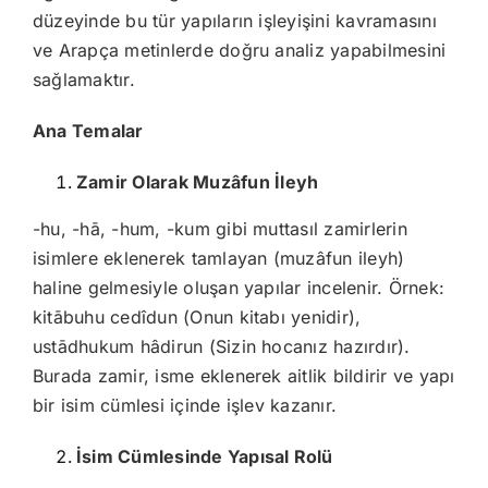
düzeyinde bu tür yapıların işleyişini kavramasını
ve Arapça metinlerde doğru analiz yapabilmesini
sağlamaktır.
Ana Temalar
Zamir Olarak Muzâfun İleyh
-hu, -hā, -hum, -kum gibi muttasıl zamirlerin
isimlere eklenerek tamlayan (muzâfun ileyh)
haline gelmesiyle oluşan yapılar incelenir. Örnek:
kitābuhu cedîdun (Onun kitabı yenidir),
ustādhukum hâdirun (Sizin hocanız hazırdır).
Burada zamir, isme eklenerek aitlik bildirir ve yapı
bir isim cümlesi içinde işlev kazanır.
İsim Cümlesinde Yapısal Rolü