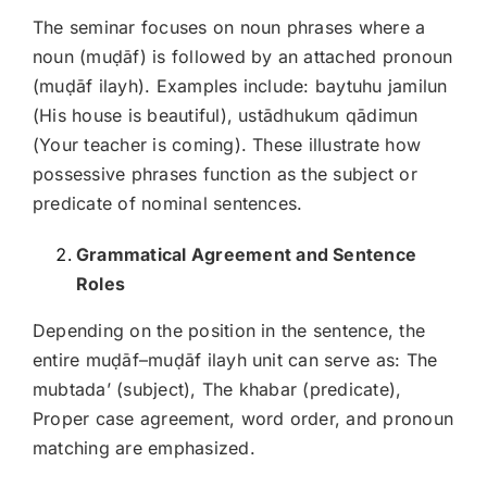
The seminar focuses on noun phrases where a
noun (muḍāf) is followed by an attached pronoun
(muḍāf ilayh). Examples include: baytuhu jamilun
(His house is beautiful), ustādhukum qādimun
(Your teacher is coming). These illustrate how
possessive phrases function as the subject or
predicate of nominal sentences.
Grammatical Agreement and Sentence
Roles
Depending on the position in the sentence, the
entire muḍāf–muḍāf ilayh unit can serve as: The
mubtada’ (subject), The khabar (predicate),
Proper case agreement, word order, and pronoun
matching are emphasized.