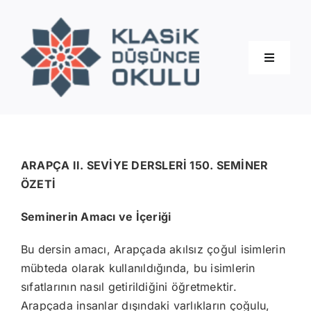
Skip
to
content
Toggle
Navigati
Hakkımızda
Eğitimler
ARAPÇA II. SEVİYE DERSLERİ 150. SEMİNER
ÖZETİ
Blog
Seminerin Amacı ve İçeriği
Bu dersin amacı, Arapçada akılsız çoğul isimlerin
İletişim
mübteda olarak kullanıldığında, bu isimlerin
sıfatlarının nasıl getirildiğini öğretmektir.
Arapçada insanlar dışındaki varlıkların çoğulu,