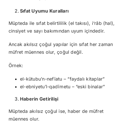
Sıfat Uyumu Kuralları
Müpteda ile sıfat belirtililik (el takısı), i‘râb (hal),
cinsiyet ve sayı bakımından uyum içindedir.
Ancak akılsız çoğul yapılar için sıfat her zaman
müfret müennes olur, çoğul değil.
Örnek:
el-kütubu’n-nefīatu – “faydalı kitaplar”
el-ebniyetu’l-qadīmetu – “eski binalar”
Haberin Getirilişi
Müpteda akılsız çoğul ise, haber de müfret
müennes olur.