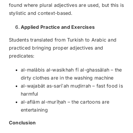
found where plural adjectives are used, but this is
stylistic and context-based.
Applied Practice and Exercises
Students translated from Turkish to Arabic and
practiced bringing proper adjectives and
predicates:
al-malābis al-wasikhah fī al-ghassālah – the
dirty clothes are in the washing machine
al-wajabāt as-sarīʿah muḍirrah – fast food is
harmful
al-aflām al-murīḥah – the cartoons are
entertaining
Conclusion