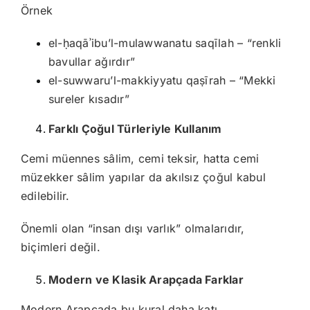
Örnek
el-ḥaqāʾibu’l-mulawwanatu saqīlah – “renkli
bavullar ağırdır”
el-suwwaru’l-makkiyyatu qaṣīrah – “Mekki
sureler kısadır”
Farklı Çoğul Türleriyle Kullanım
Cemi müennes sâlim, cemi teksir, hatta cemi
müzekker sâlim yapılar da akılsız çoğul kabul
edilebilir.
Önemli olan “insan dışı varlık” olmalarıdır,
biçimleri değil.
Modern ve Klasik Arapçada Farklar
Modern Arapçada bu kural daha katı