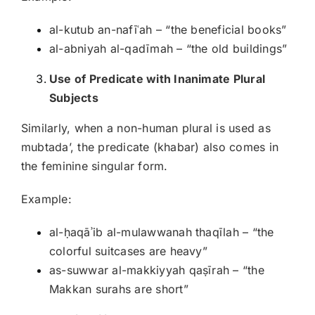
al-kutub an-nafīʿah – “the beneficial books”
al-abniyah al-qadīmah – “the old buildings”
Use of Predicate with Inanimate Plural
Subjects
Similarly, when a non-human plural is used as
mubtadaʼ, the predicate (khabar) also comes in
the feminine singular form.
Example:
al-ḥaqāʾib al-mulawwanah thaqīlah – “the
colorful suitcases are heavy”
as-suwwar al-makkiyyah qaṣīrah – “the
Makkan surahs are short”