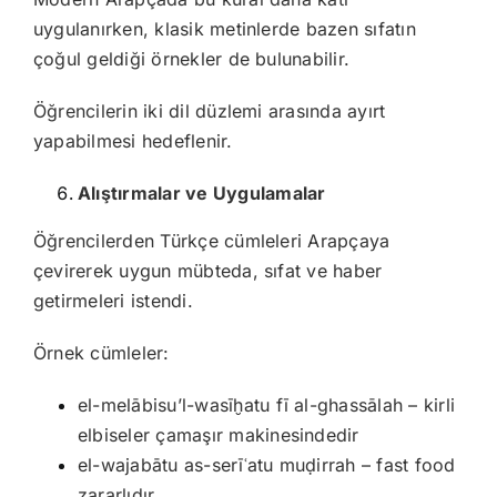
uygulanırken, klasik metinlerde bazen sıfatın
çoğul geldiği örnekler de bulunabilir.
Öğrencilerin iki dil düzlemi arasında ayırt
yapabilmesi hedeflenir.
Alıştırmalar ve Uygulamalar
Öğrencilerden Türkçe cümleleri Arapçaya
çevirerek uygun mübteda, sıfat ve haber
getirmeleri istendi.
Örnek cümleler:
el-melābisu’l-wasīḫatu fī al-ghassālah – kirli
elbiseler çamaşır makinesindedir
el-wajabātu as-serīʿatu muḍirrah – fast food
zararlıdır