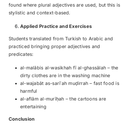
found where plural adjectives are used, but this is
stylistic and context-based.
Applied Practice and Exercises
Students translated from Turkish to Arabic and
practiced bringing proper adjectives and
predicates:
al-malābis al-wasikhah fī al-ghassālah – the
dirty clothes are in the washing machine
al-wajabāt as-sarīʿah muḍirrah – fast food is
harmful
al-aflām al-murīḥah – the cartoons are
entertaining
Conclusion