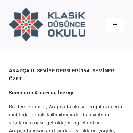
Skip
to
content
Toggle
Navigati
Hakkımızda
Eğitimler
ARAPÇA II. SEVİYE DERSLERİ 154. SEMİNER
ÖZETİ
Blog
Seminerin Amacı ve İçeriği
Bu dersin amacı, Arapçada akılsız çoğul isimlerin
İletişim
mübteda olarak kullanıldığında, bu isimlerin
sıfatlarının nasıl getirildiğini öğretmektir.
Arapçada insanlar dışındaki varlıkların çoğulu,