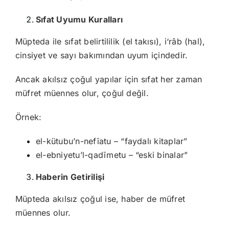
Sıfat Uyumu Kuralları
Müpteda ile sıfat belirtililik (el takısı), i‘râb (hal),
cinsiyet ve sayı bakımından uyum içindedir.
Ancak akılsız çoğul yapılar için sıfat her zaman
müfret müennes olur, çoğul değil.
Örnek:
el-kütubu’n-nefīatu – “faydalı kitaplar”
el-ebniyetu’l-qadīmetu – “eski binalar”
Haberin Getirilişi
Müpteda akılsız çoğul ise, haber de müfret
müennes olur.