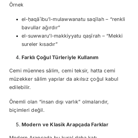
Örnek
el-ḥaqāʾibu’l-mulawwanatu saqīlah – “renkli
bavullar ağırdır”
el-suwwaru’l-makkiyyatu qaṣīrah – “Mekki
sureler kısadır”
Farklı Çoğul Türleriyle Kullanım
Cemi müennes sâlim, cemi teksir, hatta cemi
müzekker sâlim yapılar da akılsız çoğul kabul
edilebilir.
Önemli olan “insan dışı varlık” olmalarıdır,
biçimleri değil.
Modern ve Klasik Arapçada Farklar
Modern Arapçada bu kural daha katı