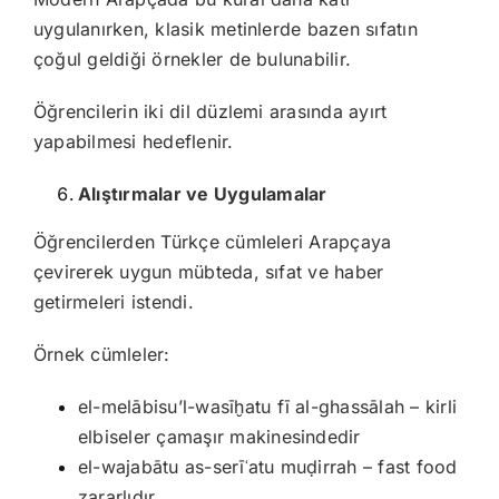
uygulanırken, klasik metinlerde bazen sıfatın
çoğul geldiği örnekler de bulunabilir.
Öğrencilerin iki dil düzlemi arasında ayırt
yapabilmesi hedeflenir.
Alıştırmalar ve Uygulamalar
Öğrencilerden Türkçe cümleleri Arapçaya
çevirerek uygun mübteda, sıfat ve haber
getirmeleri istendi.
Örnek cümleler:
el-melābisu’l-wasīḫatu fī al-ghassālah – kirli
elbiseler çamaşır makinesindedir
el-wajabātu as-serīʿatu muḍirrah – fast food
zararlıdır