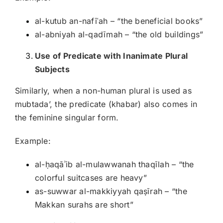
al-kutub an-nafīʿah – “the beneficial books”
al-abniyah al-qadīmah – “the old buildings”
Use of Predicate with Inanimate Plural
Subjects
Similarly, when a non-human plural is used as
mubtadaʼ, the predicate (khabar) also comes in
the feminine singular form.
Example:
al-ḥaqāʾib al-mulawwanah thaqīlah – “the
colorful suitcases are heavy”
as-suwwar al-makkiyyah qaṣīrah – “the
Makkan surahs are short”