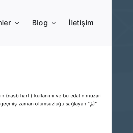
mler
Blog
İletişim
n geçmiş zaman olumsuzluğu sağlayan “لَمْ”