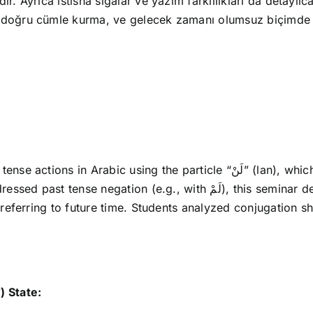
. Ayrıca istisna sigalar ve yazım farklılıkları da detaylıca e
, doğru cümle kurma, ve gelecek zamanı olumsuz biçimde i
he particle “لَنْ” (lan), which is both a negating and nasb (subjunctive)
with لَمْ), this seminar delves into how “لَنْ” transforms the present
 referring to future time. Students analyzed conjugation shi
ʿ
) State: