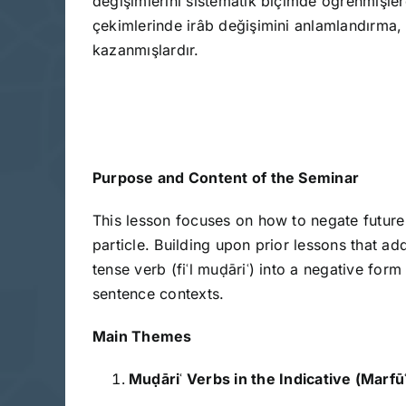
değişimlerini sistematik biçimde öğrenmişlerdir
çekimlerinde irâb değişimini anlamlandırma
kazanmışlardır.
Purpose and Content of the Seminar
This lesson focuses on how to negate future tense actions in Arabic using t
particle. Building upon prior lessons that addressed past tense negation (e.g., 
tense verb (fiʿl muḍāriʿ) into a negative form
sentence contexts.
Main Themes
Mu
ḍ
āri
ʿ
Verbs in the Indicative (Marf
ū