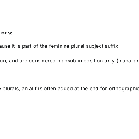
ions:
تَكْت retain the nūn, because it is part of the feminine plural subject suffix.
kūn, and are considered manṣūb in position only (maḥalla
lurals, an alif is often added at the end for orthographi