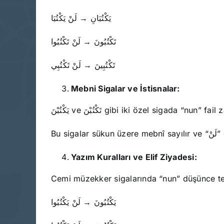
يَكْتُبَانِ → لَنْ يَكْتُبَا
تَكْتُبُونَ → لَنْ تَكْتُبُوا
تَكْتُبِينَ → لَنْ تَكْتُبِي
Mebni Sigalar ve İstisnalar:
يَكْتُبْنَ ve تَكْتُبْنَ gibi iki özel sigada
Bu 
Yazım Kuralları ve Elif Ziyadesi:
Cemi müzekker sigalarında “nun” düşünce tel
يَكْتُبُونَ → لَنْ يَكْتُبُوا