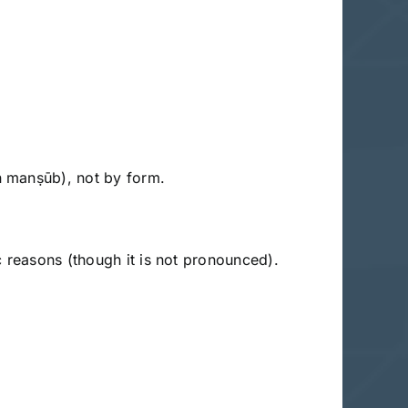
n manṣūb), not by form.
c reasons (though it is not pronounced).