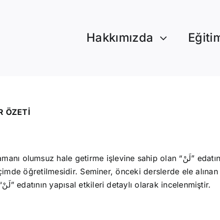
Hakkımızda
Eğiti
R ÖZETİ
şlevine sahip olan “لَنْ” edatının (nasb harfi) kullanımı ve bu edatın muzari
 biçimde öğretilmesidir. Seminer, önceki derslerde ele alına
edatının hatırlatılmasıyla başlamış, ardından “لَنْ” edatının yapısal etkileri detaylı olarak incelenmiştir.