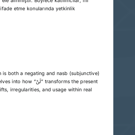
le alınmıştır. Böylece katılımcılar, fiil
fade etme konularında yetkinlik
fts, irregularities, and usage within real