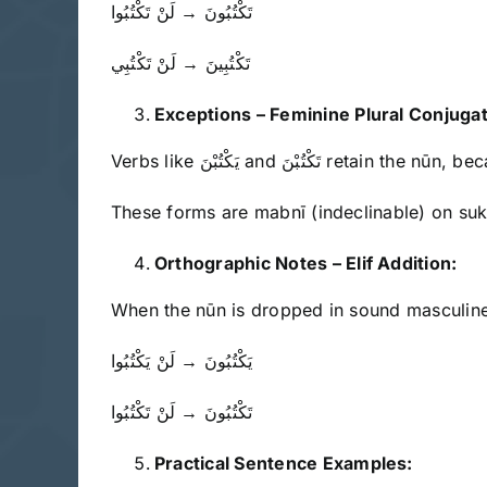
تَكْتُبُونَ → لَنْ تَكْتُبُوا
تَكْتُبِينَ → لَنْ تَكْتُبِي
Exceptions – Feminine Plural Conjugat
Verbs like يَكْتُبْنَ and ُبْنَ
These forms are mabnī (indeclinable) on su
Orthographic Notes – Elif Addition:
When the nūn is dropped in sound masculine p
يَكْتُبُونَ → لَنْ يَكْتُبُوا
تَكْتُبُونَ → لَنْ تَكْتُبُوا
Practical Sentence Examples: