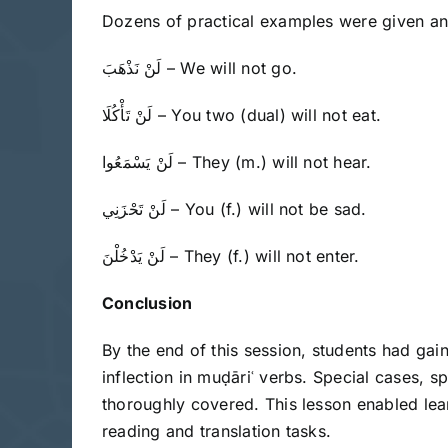
Dozens of practical examples were given an
لَنْ نَذْهَبَ – We will not go.
لَنْ تَأْكُلَا – You two (dual) will not eat.
لَنْ يَسْمَعُوا – They (m.) will not hear.
لَنْ تَحْزَنِي – You (f.) will not be sad.
لَنْ يَدْخُلْنَ – They (f.) will not enter.
Conclusion
By the end of this session, students had gained mastery over how the particle “نْ
inflection in muḍāriʿ verbs. Special cases, s
thoroughly covered. This lesson enabled lea
reading and translation tasks.