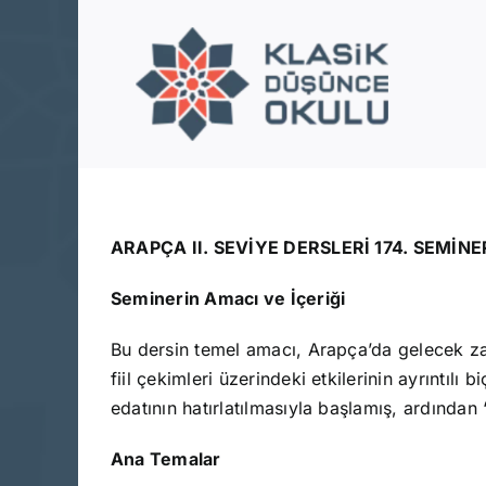
Skip
to
content
ARAPÇA II. SEVİYE DERSLERİ 174. SEMİNE
Seminerin Amacı ve İçeriği
Bu dersin temel amacı, Arapça’da gelecek zamanı olumsuz hale getirme i
fiil çekimleri üzerindeki etkilerinin ayrıntılı
Ana Temalar