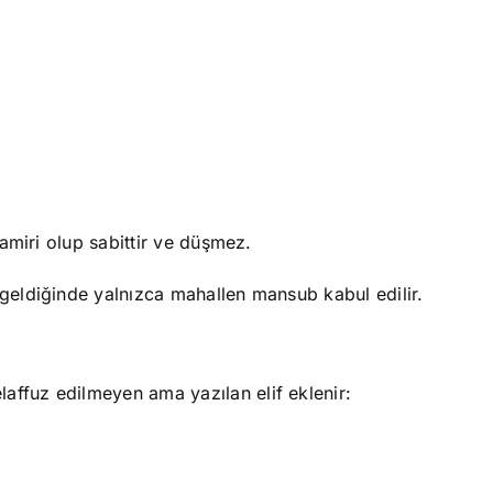
 “nun” fail zamiri olup sabittir ve düşmez.
sigalar sükun üzere mebnî sayılır ve “لَنْ” geldiğinde yalnızca mahallen mansub kabul edilir.
affuz edilmeyen ama yazılan elif eklenir: