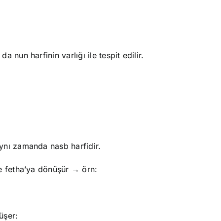
 nun harfinin varlığı ile tespit edilir.
 aynı zamanda nasb harfidir.
e fetha’ya dönüşür → örn:
üşer: