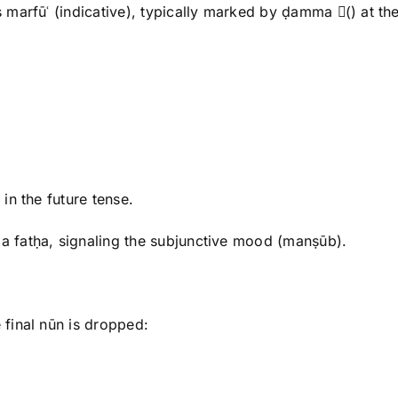
s marfūʿ (indicative), typically marked by ḍamma (ُ) at th
n in the future tense.
 a fatḥa, signaling the subjunctive mood (manṣūb).
 final nūn is dropped: