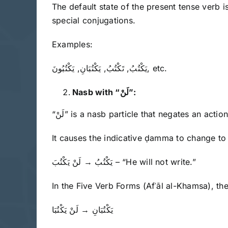
The default state of the present tense verb i
special conjugations.
Examples:
يَكْتُبُ, تَكْتُبُ, يَكْتُبَانِ, يَكْتُبُونَ, etc.
Nasb with “
لَنْ
”:
“لَنْ” is a nasb particle that negates an actio
It causes the indicative ḍamma to change to
يَكْتُبُ → لَنْ يَكْتُبَ – “He will not write.”
In the Five Verb Forms (Afʿāl al-Khamsa), the
يَكْتُبَانِ → لَنْ يَكْتُبَا