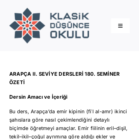
Skip
to
content
Toggle
Navigati
Hakkımızda
Eğitimler
ARAPÇA II. SEVİYE DERSLERİ 180. SEMİNER
ÖZETİ
Blog
Dersin Amacı ve İçeriği
Bu ders, Arapça’da emir kipinin (fiʿl al-amr) ikinci
İletişim
şahıslara göre nasıl çekimlendiğini detaylı
biçimde öğretmeyi amaçlar. Emir fiilinin eril–dişil,
tekil–ikil–çoğul ayrımına göre aldığı ekler ve