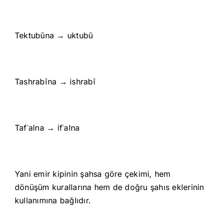
Tektubūna → uktubū
Tashrabīna → ishrabī
Tafʿalna → ifʿalna
Yani emir kipinin şahsa göre çekimi, hem
dönüşüm kurallarına hem de doğru şahıs eklerinin
kullanımına bağlıdır.