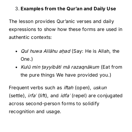
Examples from the Qur’an and Daily Use
The lesson provides Qur’anic verses and daily
expressions to show how these forms are used in
authentic contexts:
Qul huwa Allāhu a
ḥad
(Say: He is Allah, the
One.)
Kulū min
ṭayyibāti mā razaqnākum
(Eat from
the pure things We have provided you.)
Frequent verbs such as
iftah
(open),
uskun
(settle),
irfa
ʿ
(lift), and
idfa
ʿ
(repel) are conjugated
across second-person forms to solidify
recognition and usage.