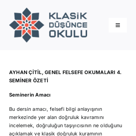
Skip
to
content
Toggle
Navigati
Hakkımızda
Eğitimler
AYHAN ÇİTİL, GENEL FELSEFE OKUMALARI 4.
SEMİNER ÖZETİ
Blog
Seminerin Amacı
Bu dersin amacı, felsefi bilgi anlayışının
İletişim
merkezinde yer alan doğruluk kavramını
incelemek, doğruluğun taşıyıcısının ne olduğunu
açıklamak ve klasik doğruluk kuramının