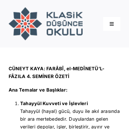
Skip
to
content
Toggle
Navigati
Hakkımızda
Eğitimler
CÜNEYT KAYA: FARÂBÎ, el-MEDÎNETÜ’L-
FÂZILA 4. SEMİNER ÖZETİ
Blog
Ana Temalar ve Başlıklar:
Tahayyül Kuvveti ve İşlevleri
İletişim
Tahayyül (hayal) gücü, duyu ile akıl arasında
bir ara mertebededir. Duyulardan gelen
verileri depolar, işler, birleştirir, ayırır ve