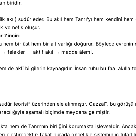
n biridir.
(ilk akıl) sudûr eder. Bu akıl hem Tanrı’yı hem kendini hem
ek ve nefis oluşur.
r Zinciri
a hem bir üst hem bir alt varlığı doğurur. Böylece evrenin 
 … → felekler → aktif akıl → madde âlemi.
 de aklî bilgilerin kaynağıdır. İnsan ruhu bu faal akılla te
 “sudûr teorisi” üzerinden ele alınmıştır. Gazzâlî, bu görü
 aracılığıyla aşamalı biçimde meydana gelmiştir.
 hem de Tanrı’nın birliğini korumakta işlevseldir. Ancak â
ri eleştirecektir; fakat burada öncelikle sistemin iç tutarlıl