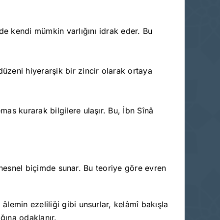
 de kendi mümkin varlığını idrak eder. Bu
düzeni hiyerarşik bir zincir olarak ortaya
mas kurarak bilgilere ulaşır. Bu, İbn Sînâ
şü nesnel biçimde sunar. Bu teoriye göre evren
lemin ezeliliği gibi unsurlar, kelâmî bakışla
ığına odaklanır.