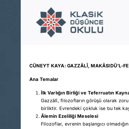
Skip
to
content
CÜNEYT KAYA: GAZZÂLÎ, MAKÂSIDÜ’L-FEL
Ana Temalar
İlk Varlığın Birliği ve Teferruatın Kayn
Gazzâlî, filozofların görüşü olarak zorun
birliktir. Evrendeki çokluk ise bu tek ka
Âlemin Ezeliliği Meselesi
Filozoflar, evrenin başlangıcı olmadığın