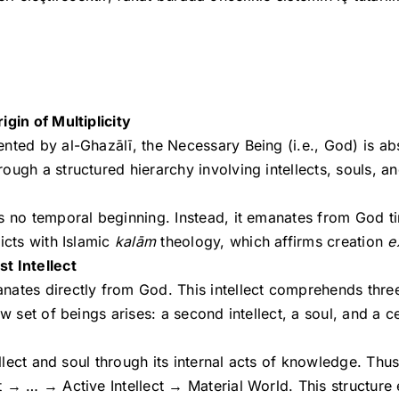
igin of Multiplicity
ted by al-Ghazālī, the Necessary Being (i.e., God) is absol
ugh a structured hierarchy involving intellects, souls, an
s no temporal beginning. Instead, it emanates from God ti
licts with Islamic
kalām
theology, which affirms creation
e
t Intellect
ates directly from God. This intellect comprehends three 
w set of beings arises: a second intellect, a soul, and a ce
tellect and soul through its internal acts of knowledge. Th
t → … → Active Intellect → Material World. This structure 