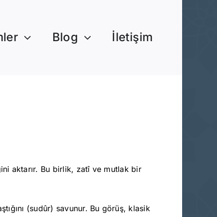
mler
Blog
İletişim
i aktarır. Bu birlik, zatî ve mutlak bir
aştığını (sudûr) savunur. Bu görüş, klasik