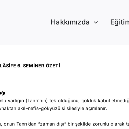
Hakkımızda
Eğiti
ÂSİFE 6. SEMİNER ÖZETİ
ağı
lu varlığın (Tanrı’nın) tek olduğunu, çokluk kabul etmediğin
ynaktan akıl–nefis–gökyüzü silsilesiyle açımlanır.
ı, onun Tanrı’dan “zaman dışı” bir şekilde zorunlu olarak t