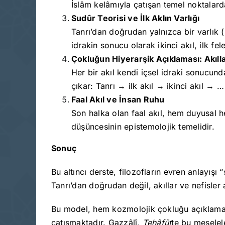
İslâm kelâmıyla çatışan temel noktalarda
Sudûr Teorisi ve İlk Aklın Varlığı
Tanrı’dan doğrudan yalnızca bir varlık 
idrakin sonucu olarak ikinci akıl, ilk fel
Çokluğun Hiyerarşik Açıklaması: Akılla
Her bir akıl kendi içsel idraki sonucund
çıkar: Tanrı → ilk akıl → ikinci akıl →
Faal Akıl ve İnsan Ruhu
Son halka olan faal akıl, hem duyusal hem
düşüncesinin epistemolojik temelidir.
Sonuç
Bu altıncı derste, filozofların evren anlayışı
Tanrı’dan doğrudan değil, akıllar ve nefisler
Bu model, hem kozmolojik çokluğu açıklamakta
çatışmaktadır. Gazzâlî,
Tehâfüt
te bu meselele