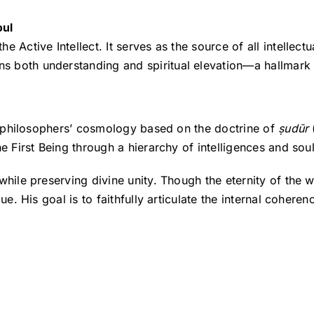
oul
s the Active Intellect. It serves as the source of all intel
ains both understanding and spiritual elevation—a hallmar
he philosophers’ cosmology based on the doctrine of
ṣudūr
e First Being through a hierarchy of intelligences and soul
hile preserving divine unity. Though the eternity of the wo
que. His goal is to faithfully articulate the internal coher