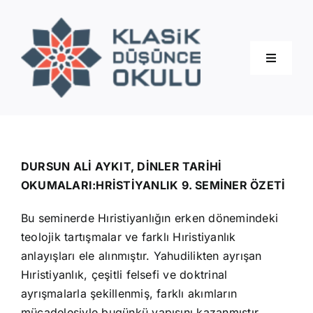
Skip
to
content
Toggle
Navigati
Hakkımızda
Eğitimler
DURSUN ALİ AYKIT, DİNLER TARİHİ
OKUMALARI:HRİSTİYANLIK 9. SEMİNER ÖZETİ
Blog
Bu seminerde Hıristiyanlığın erken dönemindeki
teolojik tartışmalar ve farklı Hıristiyanlık
İletişim
anlayışları ele alınmıştır. Yahudilikten ayrışan
Hıristiyanlık, çeşitli felsefi ve doktrinal
ayrışmalarla şekillenmiş, farklı akımların
mücadelesiyle bugünkü yapısını kazanmıştır.