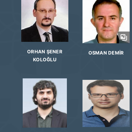
ORHAN ŞENER
OSMAN DEMİR
KOLOĞLU