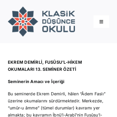
Skip
to
content
Toggle
Navigati
Hakkımızda
Eğitimler
EKREM DEMİRLİ, FUSÛSU’L-HİKEM
OKUMALARI 13. SEMİNER ÖZETİ
Blog
Seminerin Amacı ve İçeriği
Bu seminerde Ekrem Demirli, hâlen “Âdem Faslı”
İletişim
üzerine okumalarını sürdürmektedir. Merkezde,
“umûr-u âmme” (tümel durumlar) kavramı yer
almakta; bu kavramın İbnü’l-Arabî’nin Fusûsu’l-