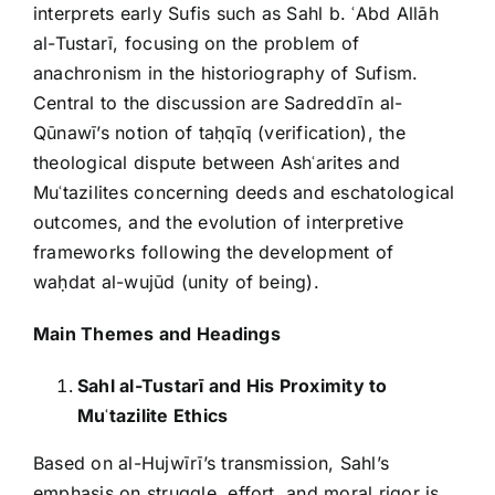
interprets early Sufis such as Sahl b. ʿAbd Allāh
al-Tustarī, focusing on the problem of
anachronism in the historiography of Sufism.
Central to the discussion are Sadreddīn al-
Qūnawī’s notion of taḥqīq (verification), the
theological dispute between Ashʿarites and
Muʿtazilites concerning deeds and eschatological
outcomes, and the evolution of interpretive
frameworks following the development of
waḥdat al-wujūd (unity of being).
Main Themes and Headings
Sahl al-Tustarī and His Proximity to
Mu
ʿ
tazilite Ethics
Based on al-Hujwīrī’s transmission, Sahl’s
emphasis on struggle, effort, and moral rigor is