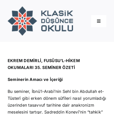
Skip
to
content
Toggle
Navigati
Hakkımızda
Eğitimler
EKREM DEMİRLİ, FUSÛSU’L-HİKEM
OKUMALARI 35. SEMİNER ÖZETİ
Blog
Seminerin Amacı ve İçeriği
Bu seminer, İbnü’l-Arabî’nin Sehl bin Abdullah et-
İletişim
Tüsterî gibi erken dönem sûfîleri nasıl yorumladığı
üzerinden tasavvuf tarihine dair anakronizm
meselesini tartışır. Sadreddin Konevî’nin “tahkik”