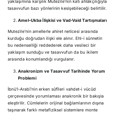
yaklaşımına karşılık Mutezile’nin katı ahlâkçılığıyla
tasavvufun bazı yönlerinin kesişebileceği belirtilir.
Amel–Ukba İlişkisi ve Vad-Vaid Tartışmaları
Mutezile’nin amellerle ahiret neticesi arasında
kurduğu doğrudan ilişki ele alınır. Ehl-i sünnetin
bu nedenselliği reddederek daha vesileci bir
yaklaşım sunduğu ve tasavvufun da bu ikilem
arasında konumlandığı vurgulanır.
Anakronizm ve Tasavvuf Tarihinde Yorum
Problemi
İbnü’l-Arabî’nin erken sûfîleri vahdet-i vücûd
çerçevesinde yorumlaması anakronik bir bakışla
eleştirilir. Cümlelerin orijinal bağlamlarının dışına
taşınarak farklı metafiziksel sistemlere monte