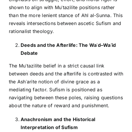
shown to align with Muʿtazilite positions rather
than the more lenient stance of Ahl al-Sunna. This
reveals intersections between ascetic Sufism and
rationalist theology.
Deeds and the Afterlife: The Wa
ʿ
d
–
Wa
ʿ
ī
d
Debate
The Muʿtazilite belief in a strict causal link
between deeds and the afterlife is contrasted with
the Ashʿarite notion of divine grace as a
mediating factor. Sufism is positioned as
navigating between these poles, raising questions
about the nature of reward and punishment.
Anachronism and the Historical
Interpretation of Sufism