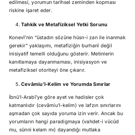
edilmesi, yorumun tarihsel zeminden kopması
riskine işaret eder.
Tahkik ve Metafiziksel Yetki Sorunu
Konevî’nin “üstadın sözüne hüsn-i zan ile inanmak
gerekir” yaklaşımı, metafiziğin burhanî değil
inisiyatif temelli olduğunu gösterir. Metinlerin
kanıtlamaya dayanmaması, inisiyasyon ve
metafiziksel otoriteyi öne çıkarır.
Cevâmiu’l-Kelim ve Yorumda Sınırlar
İbnü’l-Arabî’ye göre ayet ve hadisler çok
katmanlıdır (cevâmiu’l-kelim) ve lafzın sınırlarını
aşmadan çok sayıda yoruma izin verir. Ancak bu
yorumların hangi paradigmaya (vahdet-i vücûd
mu, sünni kelam mı) dayandığı mutlaka