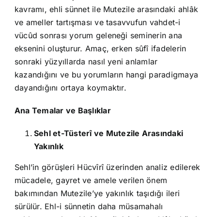
kavramı, ehli sünnet ile Mutezile arasındaki ahlâk
ve ameller tartışması ve tasavvufun vahdet-i
vücûd sonrası yorum geleneği seminerin ana
eksenini oluşturur. Amaç, erken sûfî ifadelerin
sonraki yüzyıllarda nasıl yeni anlamlar
kazandığını ve bu yorumların hangi paradigmaya
dayandığını ortaya koymaktır.
Ana Temalar ve Başlıklar
Sehl et-Tüsterî ve Mutezile Arasındaki
Yakınlık
Sehl’in görüşleri Hücvîrî üzerinden analiz edilerek
mücadele, gayret ve amele verilen önem
bakımından Mutezile’ye yakınlık taşıdığı ileri
sürülür. Ehl-i sünnetin daha müsamahalı