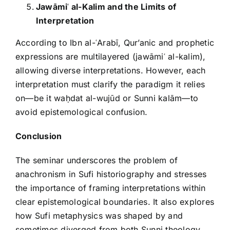
Jawāmi
ʿ
al-Kalim and the Limits of
Interpretation
According to Ibn al-ʿArabī, Qur’anic and prophetic
expressions are multilayered (jawāmiʿ al-kalim),
allowing diverse interpretations. However, each
interpretation must clarify the paradigm it relies
on—be it waḥdat al-wujūd or Sunni kalām—to
avoid epistemological confusion.
Conclusion
The seminar underscores the problem of
anachronism in Sufi historiography and stresses
the importance of framing interpretations within
clear epistemological boundaries. It also explores
how Sufi metaphysics was shaped by and
sometimes diverged from both Sunni theology