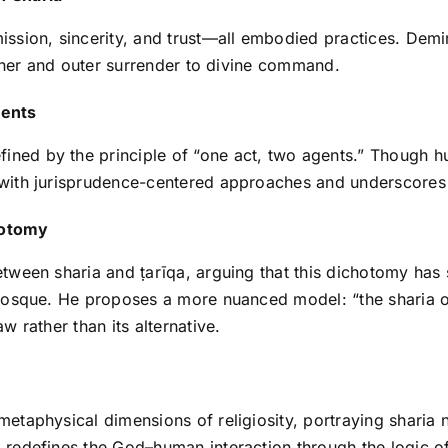
mission, sincerity, and trust—all embodied practices. Demi
n inner and outer surrender to divine command.
gents
ined by the principle of “one act, two agents.” Though hu
y with jurisprudence-centered approaches and underscores 
hotomy
etween sharia and ṭarīqa, arguing that this dichotomy has 
e mosque. He proposes a more nuanced model: “the sharia of
w rather than its alternative.
 metaphysical dimensions of religiosity, portraying sharia
i redefines the God–human interaction through the logic of