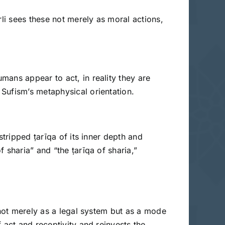
rli sees these not merely as moral actions,
mans appear to act, in reality they are
Sufism’s metaphysical orientation.
stripped ṭarīqa of its inner depth and
 sharia” and “the ṭarīqa of sharia,”
 not merely as a legal system but as a mode
 act and receptivity and reinvests the