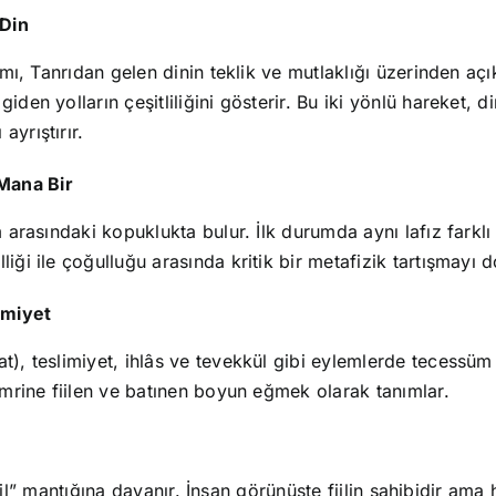
 Din
amı, Tanrıdan gelen dinin teklik ve mutlaklığı üzerinden açıkl
iden yolların çeşitliliğini gösterir. Bu iki yönlü hareket, 
ayrıştırır.
 Mana Bir
m arasındaki kopuklukta bulur. İlk durumda aynı lafız farklı 
iği ile çoğulluğu arasında kritik bir metafizik tartışmayı 
imiyet
t), teslimiyet, ihlâs ve tevekkül gibi eylemlerde tecessüm 
 emrine fiilen ve batınen boyun eğmek olarak tanımlar.
i fail” mantığına dayanır. İnsan görünüşte fiilin sahibidir am