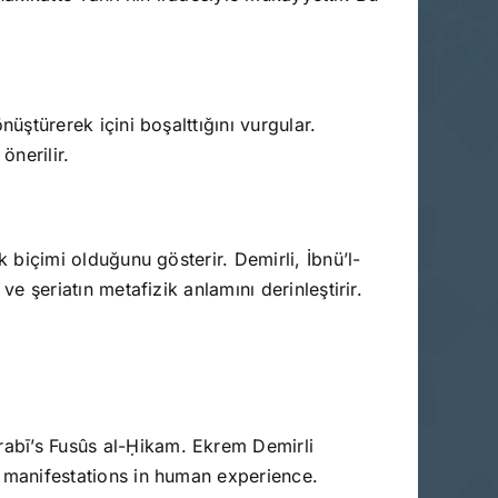
nüştürerek içini boşalttığını vurgular.
önerilir.
ık biçimi olduğunu gösterir. Demirli, İbnü’l-
ve şeriatın metafizik anlamını derinleştirir.
Arabī’s Fusûs al-Ḥikam. Ekrem Demirli
ts manifestations in human experience.