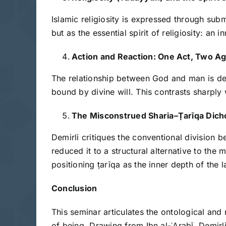
Islamic religiosity is expressed through sub
but as the essential spirit of religiosity: a
Action and Reaction: One Act, Two A
The relationship between God and man is def
bound by divine will. This contrasts sharpl
The Misconstrued Sharia–
Ṭ
arīqa Dic
Demirli critiques the conventional division b
reduced it to a structural alternative to th
positioning ṭarīqa as the inner depth of the la
Conclusion
This seminar articulates the ontological and
of being. Drawing from Ibn al-ʿArabī, Demirl