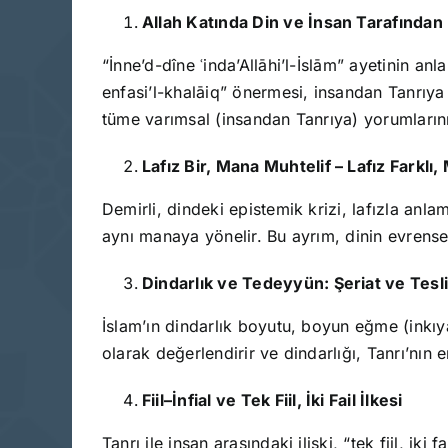
Allah Katında Din ve İnsan Tarafından
“İnne’d-dîne ʿinda’Allāhi’l-İslām” ayetinin anl
enfasi’l-khalāiq” önermesi, insandan Tanrıya g
tüme varımsal (insandan Tanrıya) yorumlarını 
Lafız Bir, Mana Muhtelif – Lafız Farklı,
Demirli, dindeki epistemik krizi, lafızla anla
aynı manaya yönelir. Bu ayrım, dinin evrensell
Dindarlık ve Tedeyyün: Şeriat ve Tesl
İslam’ın dindarlık boyutu, boyun eğme (inkıya
olarak değerlendirir ve dindarlığı, Tanrı’nın
Fiil–İnfial ve Tek Fiil, İki Fail İlkesi
Tanrı ile insan arasındaki ilişki, “tek fiil, ik