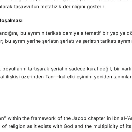
olarak tasavvufun metafizik derinliğini gösterir.
 Boşalması
andığını, bu ayrımın tarikatı camiye alternatif bir yapıya dö
r; bu ayrım yerine şeriatın şeriatı ve şeriatın tarikatı ayrımı 
boyutlarını tartışarak şeriatın sadece kural değil, bir varl
al ilişkisi üzerinden Tanrı–kul etkileşimini yeniden tanımlar 
on” within the framework of the Jacob chapter in Ibn al-ʿ
of religion as it exists with God and the multiplicity of i