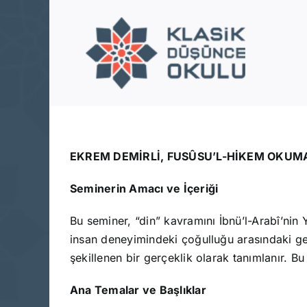
Skip
to
content
EKREM DEMİRLİ, FUSÛSU’L-HİKEM OKUMA
Seminerin Amacı ve İçeriği
Bu seminer, “din” kavramını İbnü’l-Arabî’nin 
insan deneyimindeki çoğulluğu arasındaki geri
şekillenen bir gerçeklik olarak tanımlanır. B
Ana Temalar ve Başlıklar