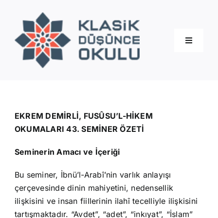
Skip
to
content
Toggle
Navigati
Hakkımızda
Eğitimler
EKREM DEMİRLİ, FUSÛSU’L-HİKEM
OKUMALARI 43. SEMİNER ÖZETİ
Blog
Seminerin Amacı ve İçeriği
Bu seminer, İbnü’l-Arabî’nin varlık anlayışı
İletişim
çerçevesinde dinin mahiyetini, nedensellik
ilişkisini ve insan fiillerinin ilahî tecelliyle ilişkisini
tartışmaktadır. “Avdet”, “adet”, “inkıyat”, “İslam”