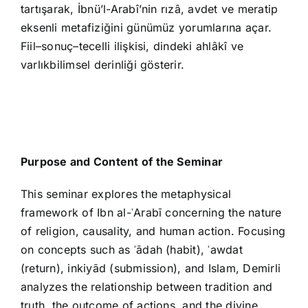
tartışarak, İbnü’l-Arabî’nin rızâ, avdet ve meratip
eksenli metafiziğini günümüz yorumlarına açar.
Fiil–sonuç–tecelli ilişkisi, dindeki ahlâkî ve
varlıkbilimsel derinliği gösterir.
Purpose and Content of the Seminar
This seminar explores the metaphysical
framework of Ibn al-ʿArabī concerning the nature
of religion, causality, and human action. Focusing
on concepts such as ʿādah (habit), ʿawdat
(return), inkiyād (submission), and Islam, Demirli
analyzes the relationship between tradition and
truth, the outcome of actions, and the divine