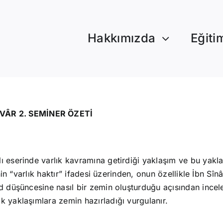
Hakkımızda
Eğiti
VÂR 2. SEMİNER ÖZETİ
ı eserinde varlık kavramına getirdiği yaklaşım ve bu yaklaş
’nin “varlık haktır” ifadesi üzerinden, onun özellikle İbn S
ûd düşüncesine nasıl bir zemin oluşturduğu açısından ince
k yaklaşımlara zemin hazırladığı vurgulanır.