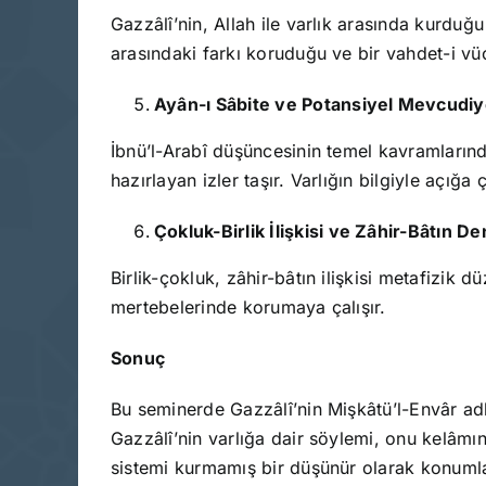
Gazzâlî’nin, Allah ile varlık arasında kurduğu 
arasındaki farkı koruduğu ve bir vahdet-i vüc
Ayân-ı Sâbite ve Potansiyel Mevcudiy
İbnü’l-Arabî düşüncesinin temel kavramlarınd
hazırlayan izler taşır. Varlığın bilgiyle açığa 
Çokluk-Birlik İlişkisi ve Zâhir-Bâtın D
Birlik-çokluk, zâhir-bâtın ilişkisi metafizik 
mertebelerinde korumaya çalışır.
Sonuç
Bu seminerde Gazzâlî’nin Mişkâtü’l-Envâr adlı 
Gazzâlî’nin varlığa dair söylemi, onu kelâmı
sistemi kurmamış bir düşünür olarak konumla