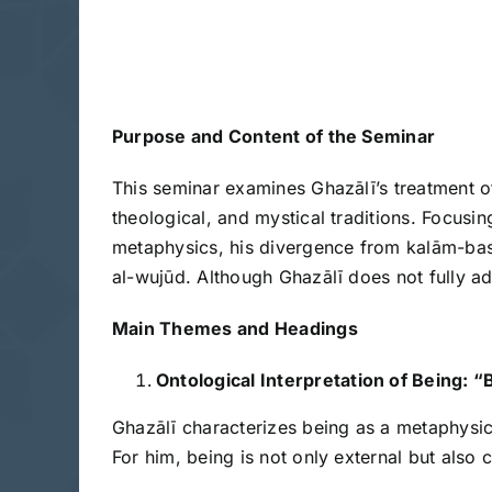
Purpose and Content of the Seminar
This seminar examines Ghazālī’s treatment o
theological, and mystical traditions. Focusi
metaphysics, his divergence from kalām-base
al-wujūd. Although Ghazālī does not fully ad
Main Themes and Headings
Ontological Interpretation of Being: “
Ghazālī characterizes being as a metaphysica
For him, being is not only external but also 