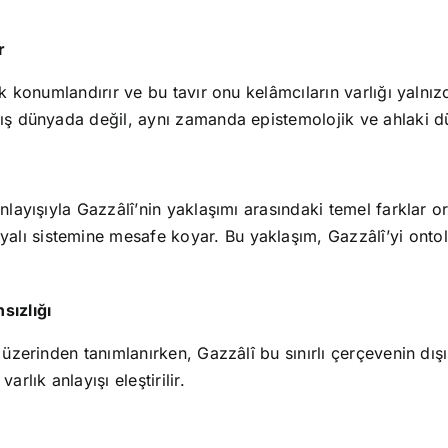
r
ak konumlandırır ve bu tavır onu kelâmcıların varlığı yalnız
dış dünyada değil, aynı zamanda epistemolojik ve ahlaki dü
nlayışıyla Gazzâlî’nin yaklaşımı arasındaki temel farklar o
lı sistemine mesafe koyar. Bu yaklaşım, Gazzâlî’yi ontol
sızlığı
üzerinden tanımlanırken, Gazzâlî bu sınırlı çerçevenin dışına
rlık anlayışı eleştirilir.