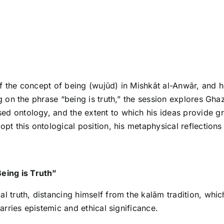
f the concept of being (wujūd) in Mishkāt al-Anwār, and h
ng on the phrase “being is truth,” the session explores Gh
d ontology, and the extent to which his ideas provide gr
opt this ontological position, his metaphysical reflection
Being is Truth”
l truth, distancing himself from the kalām tradition, whi
carries epistemic and ethical significance.