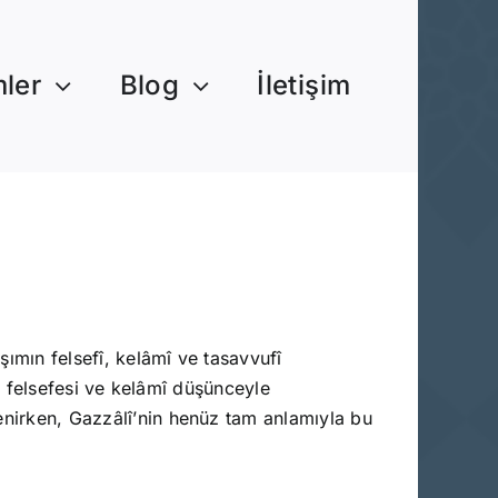
mler
Blog
İletişim
ımın felsefî, kelâmî ve tasavvufî
înâ felsefesi ve kelâmî düşünceyle
lenirken, Gazzâlî’nin henüz tam anlamıyla bu