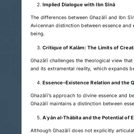
Implied Dialogue with Ibn Sīnā
The differences between Ghazālī and Ibn Sīnā
Avicennan distinction between essence and e
being.
Critique of Kalām: The Limits of Crea
Ghazālī challenges the theological view tha
and its extramental reality, which expands 
Essence–Existence Relation and the Q
Ghazālī’s approach to divine essence and bei
Ghazālī maintains a distinction between essen
Aʿyān al-Thābita and the Potential of 
Although Ghazālī does not explicitly articul