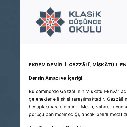
Skip
to
content
EKREM DEMİRLİ: GAZZÂLÎ, MİŞKÂTÜ’L-EN
Dersin Amacı ve İçeriği
Bu seminerde Gazzâlî’nin Mişkâtü’l-Envâr adl
geleneklerle ilişkisi tartışılmaktadır. Gazzâlî
hesaplaşması ele alınır. Metin, vahdet-i vüc
görüşü benimsemediği; ancak belirli metafizi