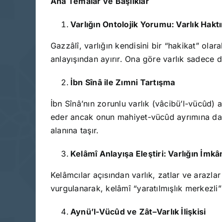
Ana Temalar ve Başlıklar
Varlığın Ontolojik Yorumu: Varlık Haktı
Gazzâlî, varlığın kendisini bir “hakikat” olar
anlayışından ayırır. Ona göre varlık sadece 
İbn Sînâ ile Zımni Tartışma
İbn Sînâ’nın zorunlu varlık (vâcibü’l-vücûd) a
eder ancak onun mahiyet-vücûd ayrımına daya
alanına taşır.
Kelâmî Anlayışa Eleştiri: Varlığın İmkân
Kelâmcılar açısından varlık, zatlar ve arazlar 
vurgulanarak, kelâmî “yaratılmışlık merkezli” va
Aynü’l-Vücûd ve Zât–Varlık İlişkisi