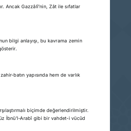
r. Ancak Gazzâlî’nin, Zât ile sıfatlar
nun bilgi anlayışı, bu kavrama zemin
gösterir.
n zahir-batın yapısında hem de varlık
şılaştırmalı biçimde değerlendirilmiştir.
z İbnü’l-Arabî gibi bir vahdet-i vücûd