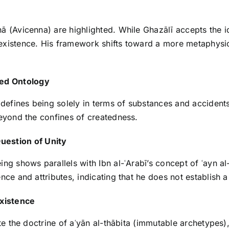
 (Avicenna) are highlighted. While Ghazālī accepts the id
xistence. His framework shifts toward a more metaphysical
ted Ontology
t defines being solely in terms of substances and acciden
beyond the confines of createdness.
uestion of Unity
ng shows parallels with Ibn al-ʿArabī’s concept of ʿayn al
ce and attributes, indicating that he does not establish a
Existence
ate the doctrine of aʿyān al-thābita (immutable archetypes)