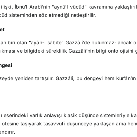
ilişki, İbnü’l-Arabî’nin “aynü’l-vücûd” kavramına yaklaştırılı
ûd sisteminden söz etmediği netleştirilir.
et
an biri olan “ayân-ı sâbite” Gazzâlî’de bulunmaz; ancak o
çıkması ve bilgideki süreklilik Gazzâlî’nin bilgi ontolojisini 
engesi
düzeyde yeniden tartışılır. Gazzâlî, bu dengeyi hem Kur’ân’ı
eserindeki varlık anlayışı klasik düşünce sistemleriyle kar
n ötesine taşıyarak tasavvufî düşünceye yaklaşan ama henü
ndırır.