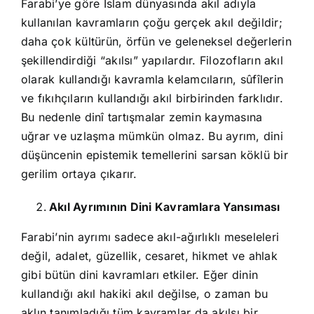
Farabi’ye göre İslam dünyasında akıl adıyla
kullanılan kavramların çoğu gerçek akıl değildir;
daha çok kültürün, örfün ve geleneksel değerlerin
şekillendirdiği “akılsı” yapılardır. Filozofların akıl
olarak kullandığı kavramla kelamcıların, sûfîlerin
ve fıkıhçıların kullandığı akıl birbirinden farklıdır.
Bu nedenle dinî tartışmalar zemin kaymasına
uğrar ve uzlaşma mümkün olmaz. Bu ayrım, dini
düşüncenin epistemik temellerini sarsan köklü bir
gerilim ortaya çıkarır.
Akıl Ayrımının Dini Kavramlara Yansıması
Farabi’nin ayrımı sadece akıl-ağırlıklı meseleleri
değil, adalet, güzellik, cesaret, hikmet ve ahlak
gibi bütün dini kavramları etkiler. Eğer dinin
kullandığı akıl hakiki akıl değilse, o zaman bu
aklın tanımladığı tüm kavramlar da akılsı bir