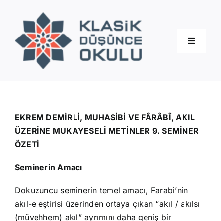
Skip
to
content
Toggle
Navigati
Hakkımızda
Eğitimler
EKREM DEMİRLİ, MUHASİBİ VE FÂRÂBÎ, AKIL
ÜZERİNE MUKAYESELİ METİNLER 9. SEMİNER
ÖZETİ
Blog
Seminerin Amacı
İletişim
Dokuzuncu seminerin temel amacı, Farabi’nin
akıl-eleştirisi üzerinden ortaya çıkan “akıl / akılsı
(müvehhem) akıl” ayrımını daha geniş bir