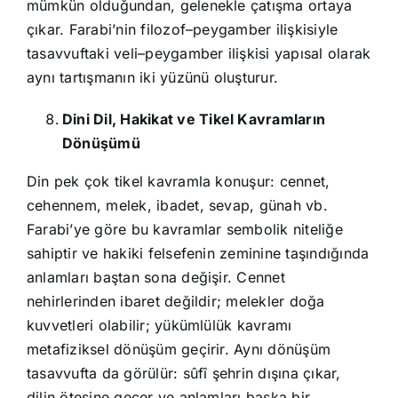
mümkün olduğundan, gelenekle çatışma ortaya
çıkar. Farabi’nin filozof–peygamber ilişkisiyle
tasavvuftaki veli–peygamber ilişkisi yapısal olarak
aynı tartışmanın iki yüzünü oluşturur.
Dini Dil, Hakikat ve Tikel Kavramların
Dönüşümü
Din pek çok tikel kavramla konuşur: cennet,
cehennem, melek, ibadet, sevap, günah vb.
Farabi’ye göre bu kavramlar sembolik niteliğe
sahiptir ve hakiki felsefenin zeminine taşındığında
anlamları baştan sona değişir. Cennet
nehirlerinden ibaret değildir; melekler doğa
kuvvetleri olabilir; yükümlülük kavramı
metafiziksel dönüşüm geçirir. Aynı dönüşüm
tasavvufta da görülür: sûfî şehrin dışına çıkar,
dilin ötesine geçer ve anlamları başka bir