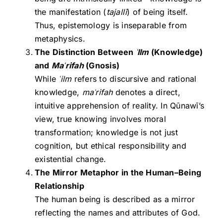
the manifestation (
tajallī
) of being itself.
Thus, epistemology is inseparable from
metaphysics.
The Distinction Between
ʿIlm
(Knowledge)
and
Ma
ʿrifah
(Gnosis)
While
ʿilm
refers to discursive and rational
knowledge,
ma
ʿrifah
denotes a direct,
intuitive apprehension of reality. In Qūnawī’s
view, true knowing involves moral
transformation; knowledge is not just
cognition, but ethical responsibility and
existential change.
The Mirror Metaphor in the Human–Being
Relationship
The human being is described as a mirror
reflecting the names and attributes of God.