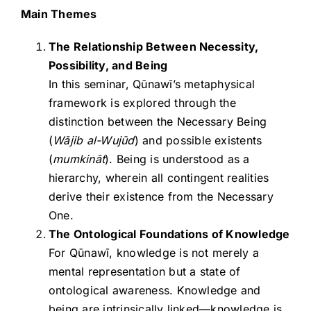
Main Themes
The Relationship Between Necessity,
Possibility, and Being
In this seminar, Qūnawī’s metaphysical
framework is explored through the
distinction between the Necessary Being
(
Wājib al-Wujūd
) and possible existents
(
mumkināt
). Being is understood as a
hierarchy, wherein all contingent realities
derive their existence from the Necessary
One.
The Ontological Foundations of Knowledge
For Qūnawī, knowledge is not merely a
mental representation but a state of
ontological awareness. Knowledge and
being are intrinsically linked—knowledge is