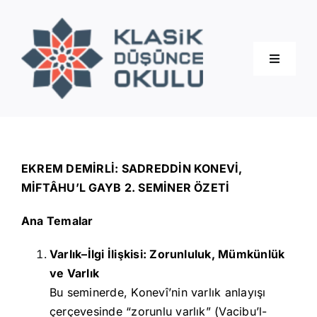
Skip
to
content
Toggle
Navigati
Hakkımızda
Eğitimler
EKREM DEMİRLİ: SADREDDİN KONEVİ,
MİFTÂHU’L GAYB 2. SEMİNER ÖZETİ
Blog
Ana Temalar
Varlık–İlgi İlişkisi: Zorunluluk, Mümkünlük
İletişim
ve Varlık
Bu seminerde, Konevî’nin varlık anlayışı
çerçevesinde “zorunlu varlık” (Vacibu’l-