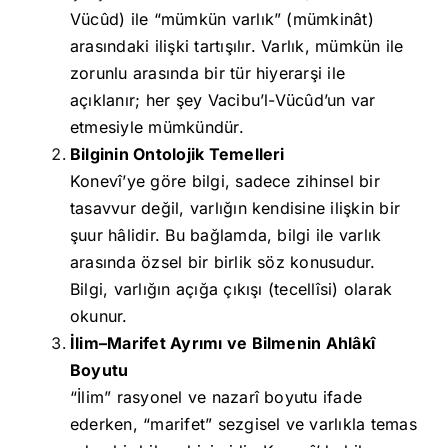
Vücûd) ile “mümkün varlık” (mümkinât)
arasındaki ilişki tartışılır. Varlık, mümkün ile
zorunlu arasında bir tür hiyerarşi ile
açıklanır; her şey Vacibu’l-Vücûd’un var
etmesiyle mümkündür.
Bilginin Ontolojik Temelleri
Konevî’ye göre bilgi, sadece zihinsel bir
tasavvur değil, varlığın kendisine ilişkin bir
şuur hâlidir. Bu bağlamda, bilgi ile varlık
arasında özsel bir birlik söz konusudur.
Bilgi, varlığın açığa çıkışı (tecellîsi) olarak
okunur.
İlim–Marifet Ayrımı ve Bilmenin Ahlâkî
Boyutu
“İlim” rasyonel ve nazarî boyutu ifade
ederken, “marifet” sezgisel ve varlıkla temas