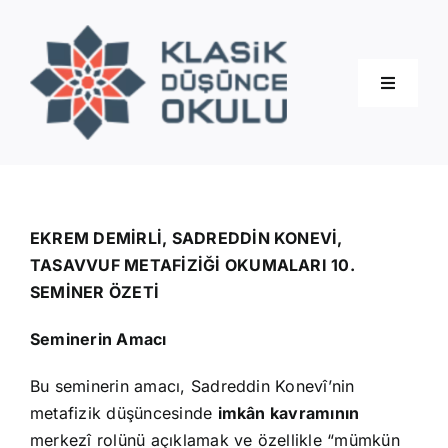
Skip
to
content
Toggle
Navigati
Hakkımızda
Eğitimler
EKREM DEMİRLİ, SADREDDİN KONEVİ,
TASAVVUF METAFİZİĞİ OKUMALARI 10.
SEMİNER ÖZETİ
Blog
Seminerin Amacı
İletişim
Bu seminerin amacı, Sadreddin Konevî’nin
metafizik düşüncesinde
imkân kavramının
merkezî rolünü açıklamak ve özellikle “mümkün