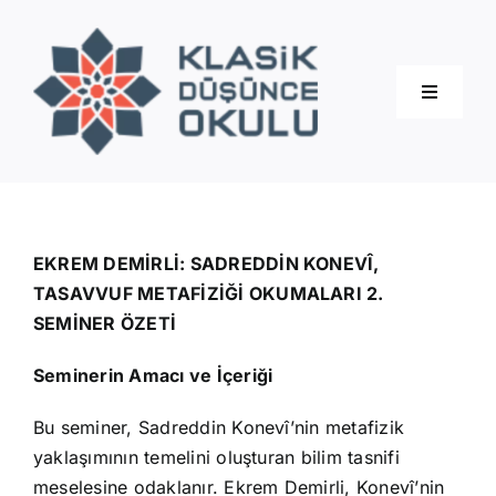
Skip
to
content
Toggle
Navigati
Hakkımızda
Eğitimler
EKREM DEMİRLİ: SADREDDİN KONEVÎ,
TASAVVUF METAFİZİĞİ OKUMALARI 2.
SEMİNER ÖZETİ
Blog
Seminerin Amacı ve İçeriği
İletişim
Bu seminer, Sadreddin Konevî’nin metafizik
yaklaşımının temelini oluşturan bilim tasnifi
meselesine odaklanır. Ekrem Demirli, Konevî’nin