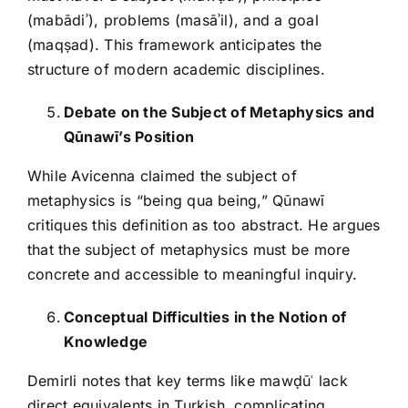
(mabādiʾ), problems (masāʾil), and a goal
(maqṣad). This framework anticipates the
structure of modern academic disciplines.
Debate on the Subject of Metaphysics and
Qūnawī’s Position
While Avicenna claimed the subject of
metaphysics is “being qua being,” Qūnawī
critiques this definition as too abstract. He argues
that the subject of metaphysics must be more
concrete and accessible to meaningful inquiry.
Conceptual Difficulties in the Notion of
Knowledge
Demirli notes that key terms like mawḍūʿ lack
direct equivalents in Turkish, complicating