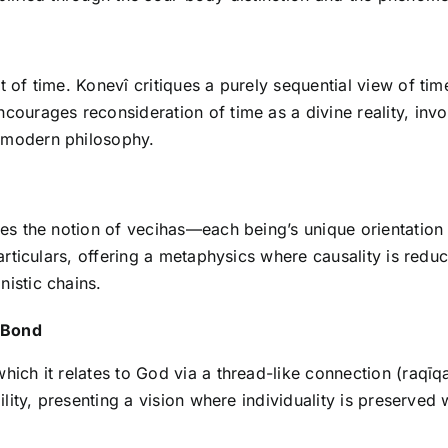
t of time. Konevî critiques a purely sequential view of tim
ncourages reconsideration of time as a divine reality, i
 modern philosophy.
uces the notion of vecihas—each being’s unique orientatio
particulars, offering a metaphysics where causality is redu
istic chains.
e Bond
hich it relates to God via a thread-like connection (raqīq
ility, presenting a vision where individuality is preserved 