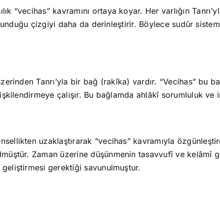
lık “vecihas” kavramını ortaya koyar. Her varlığın Tanrı’y
 savunduğu çizgiyi daha da derinleştirir. Böylece sudûr siste
üzerinden Tanrı’yla bir bağ (rakîka) vardır. “Vecihas” bu ba
lişkilendirmeye çalışır. Bu bağlamda ahlâkî sorumluluk ve in
nsellikten uzaklaştırarak “vecihas” kavramıyla özgünleştird
ülmüştür. Zaman üzerine düşünmenin tasavvufî ve kelâmî ge
 geliştirmesi gerektiği savunulmuştur.