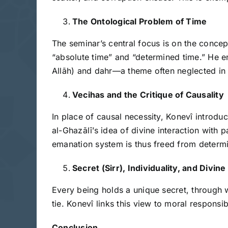
The Ontological Problem of Time
The seminar’s central focus is on the concep
“absolute time” and “determined time.” He e
Allāh) and dahr—a theme often neglected in
Vecihas and the Critique of Causality
In place of causal necessity, Konevî introd
al-Ghazālī’s idea of divine interaction with 
emanation system is thus freed from determin
Secret (Sirr), Individuality, and Divin
Every being holds a unique secret, through w
tie. Konevî links this view to moral responsib
Conclusion