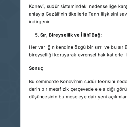
Konevî, sudûr sistemindeki nedenselliğe karşı
anlayış Gazâlî’nin tikellerle Tanrı ilişkisini
indirgenir.
Sır, Bireysellik ve İlâhî Bağ:
Her varlığın kendine özgü bir sırrı ve bu sır 
bireyselliği koruyarak evrensel hakikatlerle i
Sonuç
Bu seminerde Konevî’nin sudûr teorisini nede
derin bir metafizik çerçevede ele aldığı gör
düşüncesinin bu meseleye dair yeni açılımlar