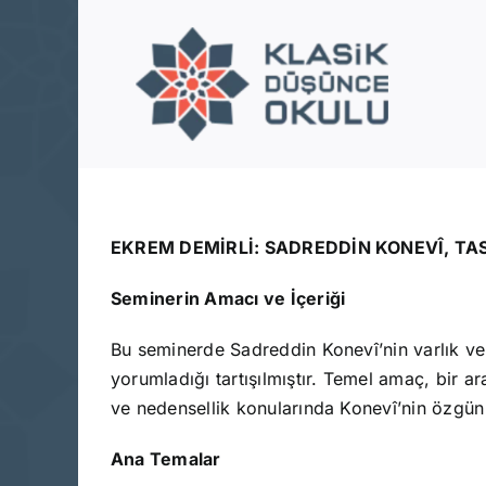
Skip
to
content
EKREM DEMİRLİ: SADREDDİN KONEVÎ, TA
Seminerin Amacı ve İçeriği
Bu seminerde Sadreddin Konevî’nin varlık ve y
yorumladığı tartışılmıştır. Temel amaç, bir ar
ve nedensellik konularında Konevî’nin özgün 
Ana Temalar