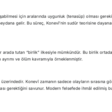
oluşabilmesi için aralarında uygunluk (tenasüp) olması gere
dana gelir. Bu süreç, Konevî’nin sudûr teorisine dayanarak 
ir arada tutan “birlik” ilkesiyle mümkündür. Bu birlik ortad
 ayrımı ve ölüm kavramıyla örneklenmiştir.
üzerindedir. Konevî zamanın sadece olayların sırasına gör
ması gerektiğini savunur. Modern felsefede ihmâl edilmiş bu