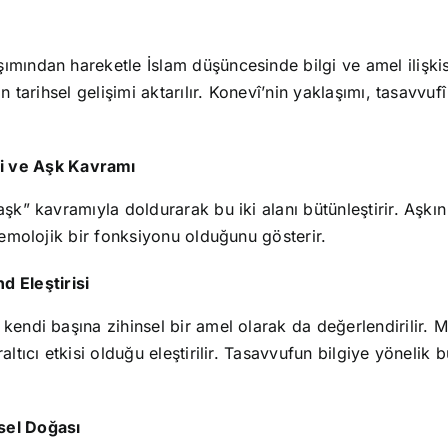
ından hareketle İslam düşüncesinde bilgi ve amel ilişkisinin 
in tarihsel gelişimi aktarılır. Konevî’nin yaklaşımı, tasavvu
si ve Aşk Kavramı
aşk” kavramıyla doldurarak bu iki alanı bütünleştirir. Aşkı
stemolojik bir fonksiyonu olduğunu gösterir.
d Eleştirisi
 kendi başına zihinsel bir amel olarak da değerlendirilir.
ltıcı etkisi olduğu eleştirilir. Tasavvufun bilgiye yönelik bu
isel Doğası