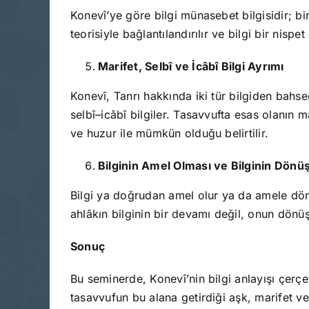
Konevî’ye göre bilgi münasebet bilgisidir; bir
teorisiyle bağlantılandırılır ve bilgi bir nisp
Marifet, Selbî ve İcâbî Bilgi Ayrımı
Konevî, Tanrı hakkında iki tür bilgiden bahsed
selbî–icâbî bilgiler. Tasavvufta esas olanın ma
ve huzur ile mümkün olduğu belirtilir.
Bilginin Amel Olması ve Bilginin Dön
Bilgi ya doğrudan amel olur ya da amele dönü
ahlâkın bilginin bir devamı değil, onun dönü
Sonuç
Bu seminerde, Konevî’nin bilgi anlayışı çerç
tasavvufun bu alana getirdiği aşk, marifet ve 