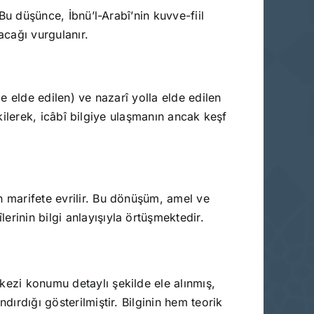
 Bu düşünce, İbnü’l-Arabî’nin kuvve-fiil
yacağı vurgulanır.
le elde edilen) ve nazarî yolla elde edilen
çekilerek, icâbî bilgiye ulaşmanın ancak keşf
n marifete evrilir. Bu dönüşüm, amel ve
rinin bilgi anlayışıyla örtüşmektedir.
kezi konumu detaylı şekilde ele alınmış,
dırdığı gösterilmiştir. Bilginin hem teorik