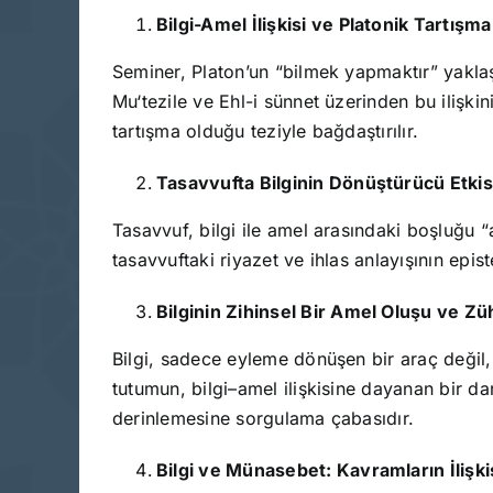
Bilgi-Amel İlişkisi ve Platonik Tartışma
Seminer, Platon’un “bilmek yapmaktır” yaklaşım
Mu‘tezile ve Ehl-i sünnet üzerinden bu ilişkin
tartışma olduğu teziyle bağdaştırılır.
Tasavvufta Bilginin Dönüştürücü Etki
Tasavvuf, bilgi ile amel arasındaki boşluğu “
tasavvuftaki riyazet ve ihlas anlayışının epi
Bilginin Zihinsel Bir Amel Oluşu ve Züh
Bilgi, sadece eyleme dönüşen bir araç değil,
tutumun, bilgi–amel ilişkisine dayanan bir dara
derinlemesine sorgulama çabasıdır.
Bilgi ve Münasebet: Kavramların İlişk