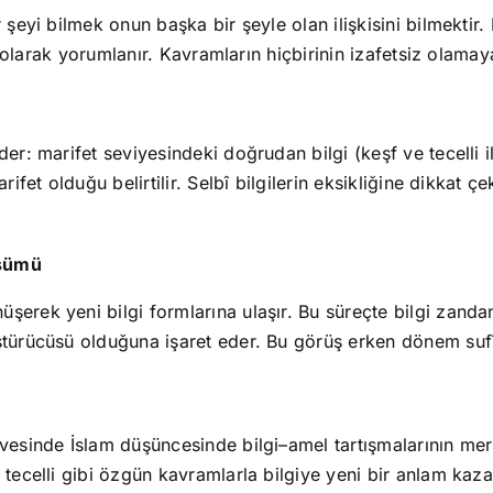
 şeyi bilmek onun başka bir şeyle olan ilişkisini bilmektir.
et olarak yorumlanır. Kavramların hiçbirinin izafetsiz olama
er: marifet seviyesindeki doğrudan bilgi (keşf ve tecelli i
rifet olduğu belirtilir. Selbî bilgilerin eksikliğine dikkat 
üşümü
şerek yeni bilgi formlarına ulaşır. Bu süreçte bilgi zanda
ştürücüsü olduğuna işaret eder. Bu görüş erken dönem sufîle
evesinde İslam düşüncesinde bilgi–amel tartışmalarının mer
tecelli gibi özgün kavramlarla bilgiye yeni bir anlam kazan