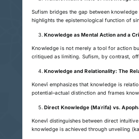
Sufism bridges the gap between knowledge a
highlights the epistemological function of sin
Knowledge as Mental Action and a Cri
Knowledge is not merely a tool for action bu
critiqued as limiting. Sufism, by contrast, o
Knowledge and Relationality: The Rel
Konevî emphasizes that knowledge is relation
potential–actual distinction and frames know
Direct Knowledge (Ma
ʿ
rifa) vs. Apop
Konevî distinguishes between direct intuitiv
knowledge is achieved through unveiling (kas