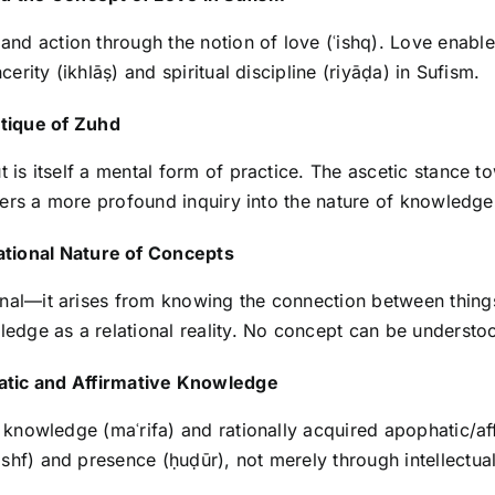
nd action through the notion of love (ʿishq). Love enabl
cerity (ikhlāṣ) and spiritual discipline (riyāḍa) in Sufism.
tique of Zuhd
t is itself a mental form of practice. The ascetic stance 
ffers a more profound inquiry into the nature of knowledge
ational Nature of Concepts
al—it arises from knowing the connection between things. 
ledge as a relational reality. No concept can be understood
hatic and Affirmative Knowledge
e knowledge (maʿrifa) and rationally acquired apophatic/af
hf) and presence (ḥuḍūr), not merely through intellectual