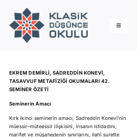
Skip
to
content
Toggle
Navigati
Hakkımızda
Eğitimler
EKREM DEMİRLİ, SADREDDİN KONEVİ,
TASAVVUF METAFİZİĞİ OKUMALARI 42.
SEMİNER ÖZETİ
Blog
Seminerin Amacı
İletişim
Kırk ikinci seminerin amacı, Sadreddin Konevî’nin
müessir–müteessir ilişkisini, insanın istidadını,
marifet ve müşahedenin sınırlarını, ilahî surette