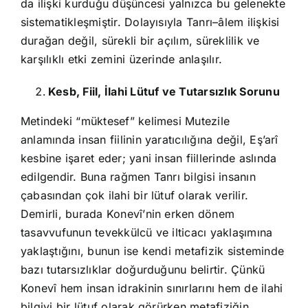
da ilişki kurduğu düşüncesi yalnızca bu gelenekte
sistematikleşmiştir. Dolayısıyla Tanrı–âlem ilişkisi
durağan değil, sürekli bir açılım, süreklilik ve
karşılıklı etki zemini üzerinde anlaşılır.
Kesb, Fiil, İlahi Lütuf ve Tutarsızlık Sorunu
Metindeki “müktesef” kelimesi Mutezile
anlamında insan fiilinin yaratıcılığına değil, Eş’arî
kesbine işaret eder; yani insan fiillerinde aslında
edilgendir. Buna rağmen Tanrı bilgisi insanın
çabasından çok ilahi bir lütuf olarak verilir.
Demirli, burada Konevî’nin erken dönem
tasavvufunun tevekkülcü ve ilticacı yaklaşımına
yaklaştığını, bunun ise kendi metafizik sisteminde
bazı tutarsızlıklar doğurduğunu belirtir. Çünkü
Konevî hem insan idrakinin sınırlarını hem de ilahi
bilgiyi bir lütuf olarak görürken metafiziğin