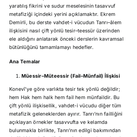
yaratılış fikrini ve sudur meselesinin tasavvuf
metafiziği içindeki yerini açıklamaktır. Ekrem
Demirli, bu derste vahdet-i vücudun Tanrı–âlem
ilişkisini nasıl çift yönlü tesir–teessür üzerinden
ele aldığını anlatarak önceki derslerin kavramsal
bütünlüğünü tamamlamayı hedefler.
Ana Temalar
Müessir–Müteessir (Fail–Münfail) İlişkisi
Konevî’ye göre varlıkta tesir tek yönlü değildir;
hem Hak hem halk hem fail hem münfaildir. Bu
çift yönlü ilişkisellik, vahdet-i vücudu diğer tüm
metafizik geleneklerden ayırır. Tanrı’nın failliğini
açıklayan örnekler tasavvufta ve kelamda
bulunmakla birlikte, Tanrı’nın edilgi bakımından