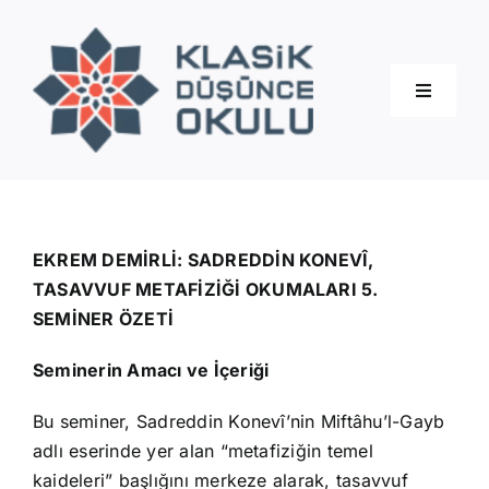
Skip
to
content
Toggle
Navigati
Hakkımızda
Eğitimler
EKREM DEMİRLİ: SADREDDİN KONEVÎ,
TASAVVUF METAFİZİĞİ OKUMALARI 5.
SEMİNER ÖZETİ
Blog
Seminerin Amacı ve İçeriği
İletişim
Bu seminer, Sadreddin Konevî’nin Miftâhu’l-Gayb
adlı eserinde yer alan “metafiziğin temel
kaideleri” başlığını merkeze alarak, tasavvuf