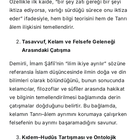
Özellikle ilk kaide, “bir şey zatı gereği bir şeyi
iktiza ediyorsa, varlığı sürdüğü sürece onu iktiza
eder” ifadesiyle, hem bilgi teorisini hem de Tanrı
âlem ilişkisini temellendirir.
Tasavvuf, Kelam ve Felsefe Geleneği
Arasındaki Çatışma
Demirli, İmam Şâfiî’nin “ilim ikiye ayrılır” sözüne
referansla İslam düşüncesinde ilmin doğa ve din
bilimleri olarak bölündüğünü, bunun sonucunda
kelamcılar, filozoflar ve sûfîler arasında hakikat
ve bilginin temellendirilmesi bağlamında derin
çatışmalar doğduğunu belirtir. Bu bağlamda,
kelamın Tanrı–âlem ayrımını korumaya çalışırken
felsefenin bu ayrımı başaramadığını savunur.
Kıdem–Hudûs Tartışması ve Ontolojik