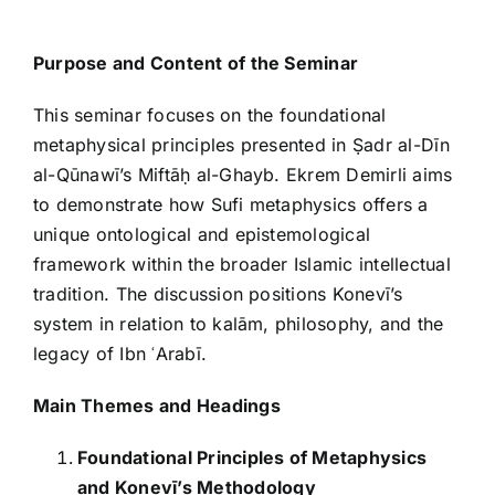
Purpose and Content of the Seminar
This seminar focuses on the foundational
metaphysical principles presented in Ṣadr al-Dīn
al-Qūnawī’s Miftāḥ al-Ghayb. Ekrem Demirli aims
to demonstrate how Sufi metaphysics offers a
unique ontological and epistemological
framework within the broader Islamic intellectual
tradition. The discussion positions Konevī’s
system in relation to kalām, philosophy, and the
legacy of Ibn ʿArabī.
Main Themes and Headings
Foundational Principles of Metaphysics
and Konevī’s Methodology