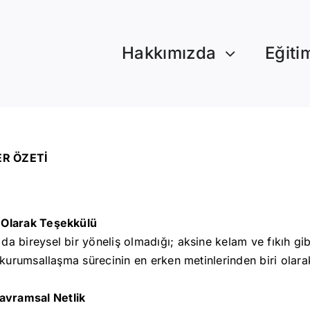
Hakkımızda
Eğiti
ER ÖZETİ
ı Olarak Teşekkülü
a bireysel bir yöneliş olmadığı; aksine kelam ve fıkıh gibi
u kurumsallaşma sürecinin en erken metinlerinden biri olara
avramsal Netlik