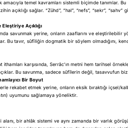
ak amacıyla temel kavramları sistemli biçimde tanımlar. B
in açıklığı sağlar. “Zühd”, “hal”, “nefs”, “sekr”, “sahv” gi
leştiriye Açıklığı
mda savunmak yerine, onların zaaflarını ve eleştirilebilir y
ar. Bu tavır, sûfîliğin dogmatik bir söylem olmadığını, ken
’at ithamları karşısında, Serrâc’ın metni hem tarihsel örne
ıklar. Bu savunma, sadece sûfîlerin değil, tasavvufun bizat
amamlayıcı Bir Boyut
mlerle rekabet etmek yerine, onların eksik bıraktığı içsel/k
âtın) uyumunu sağlamaya yöneliktir.
gi alanı, bir ahlâk sistemi ve aynı zamanda bir varlık görü