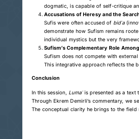
dogmatic, is capable of self-critique an
Accusations of Heresy and the Search
Sufis were often accused of
bid
ʿa
(inno
demonstrate how Sufism remains rooted i
individual mystics but the very framewo
Sufism’s Complementary Role Among 
Sufism does not compete with external s
This integrative approach reflects the b
Conclusion
In this session,
Luma
ʿ
is presented as a text
Through Ekrem Demirli’s commentary, we see h
The conceptual clarity he brings to the field 