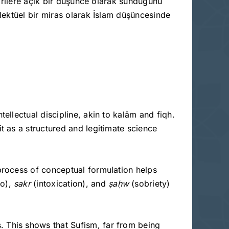
irilere açık bir düşünce olarak sunduğunu
lektüel bir miras olarak İslam düşüncesinde
tellectual discipline, akin to kalām and fiqh.
 it as a structured and legitimate science
 process of conceptual formulation helps
o),
sakr
(intoxication), and
ṣa
ḥw
(sobriety)
. This shows that Sufism, far from being