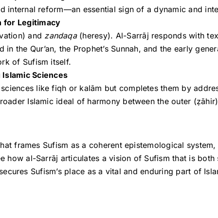
d internal reform—an essential sign of a dynamic and intel
 for Legitimacy
vation) and
zandaqa
(heresy). Al-Sarrāj responds with te
n the Qur’an, the Prophet’s Sunnah, and the early generat
rk of Sufism itself.
Islamic Sciences
ciences like fiqh or kalām but completes them by addressi
roader Islamic ideal of harmony between the outer (ẓāhir) a
 that frames Sufism as a coherent epistemological system,
ow al-Sarrāj articulates a vision of Sufism that is both 
secures Sufism’s place as a vital and enduring part of Islam