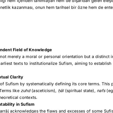
îliği hem içeriden tanımlayan hem de dışarıdan gelen eleşt
 netlik kazanması, onun hem tarihsel bir özne hem de ente
endent Field of Knowledge
ot merely a moral or personal orientation but a distinct in
rliest texts to institutionalize Sufism, aiming to establish
tual Clarity
 of Sufism by systematically defining its core terms. This
 Terms like
zuhd
(asceticism),
ḥāl
(spiritual state),
nafs
(eg
heoretical contexts.
tability in Sufism
-Sarrāj acknowledges the flaws and excesses of some Sufis