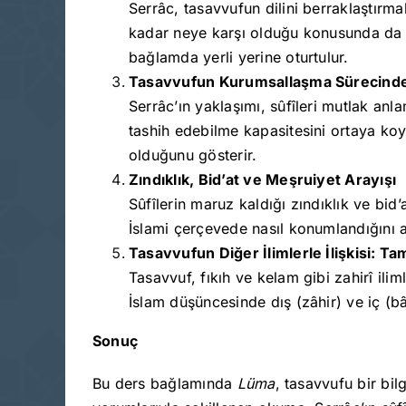
Serrâc, tasavvufun dilini berraklaştırm
kadar neye karşı olduğu konusunda da zih
bağlamda yerli yerine oturtulur.
Tasavvufun Kurumsallaşma Sürecinde E
Serrâc’ın yaklaşımı, sûfîleri mutlak anla
tashih edebilme kapasitesini ortaya koy
olduğunu gösterir.
Zındıklık, Bid’at ve Meşruiyet Arayışı
Sûfîlerin maruz kaldığı zındıklık ve bid
İslami çerçevede nasıl konumlandığını aç
Tasavvufun Diğer İlimlerle İlişkisi: T
Tasavvuf, fıkıh ve kelam gibi zahirî ili
İslam düşüncesinde dış (zâhir) ve iç (b
Sonuç
Bu ders bağlamında
Lüma
, tasavvufu bir bil