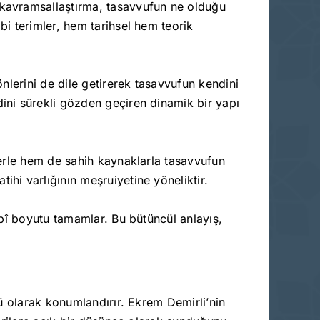
u kavramsallaştırma, tasavvufun ne olduğu
bi terimler, hem tarihsel hem teorik
önlerini de dile getirerek tasavvufun kendini
dini sürekli gözden geçiren dinamik bir yapı
klerle hem de sahih kaynaklarla tasavvufun
ihi varlığının meşruiyetine yöneliktir.
albî boyutu tamamlar. Bu bütüncül anlayış,
şü olarak konumlandırır. Ekrem Demirli’nin