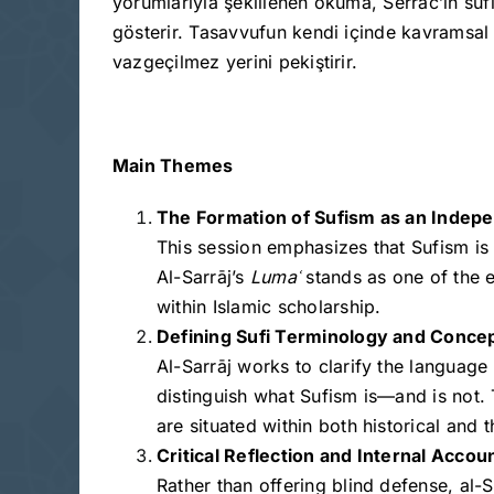
yorumlarıyla şekillenen okuma, Serrâc’ın sûf
gösterir. Tasavvufun kendi içinde kavramsal
vazgeçilmez yerini pekiştirir.
Main Themes
The Formation of Sufism as an Indep
This session emphasizes that Sufism is n
Al-Sarrāj’s
Luma
ʿ
stands as one of the ea
within Islamic scholarship.
Defining Sufi Terminology and Concep
Al-Sarrāj works to clarify the language
distinguish what Sufism is—and is not.
are situated within both historical and t
Critical Reflection and Internal Accoun
Rather than offering blind defense, al