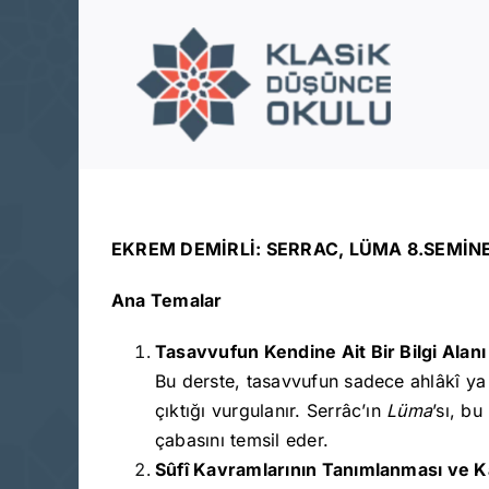
Skip
to
content
EKREM DEMİRLİ: SERRAC, LÜMA 8.SEMİN
Ana Temalar
Tasavvufun Kendine Ait Bir Bilgi Alan
Bu derste, tasavvufun sadece ahlâkî ya d
çıktığı vurgulanır. Serrâc’ın
Lüma
’sı, b
çabasını temsil eder.
Sûfî Kavramlarının Tanımlanması ve K