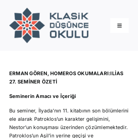
Skip
to
content
Toggle
Navigati
Hakkımızda
Eğitimler
ERMAN GÖREN, HOMEROS OKUMALARI:ILİAS
27. SEMİNER ÖZETİ
Blog
Seminerin Amacı ve İçeriği
Bu seminer, İlyada’nın 11. kitabının son bölümlerini
İletişim
ele alarak Patroklos’un karakter gelişimini,
Nestor’un konuşması üzerinden çözümlemektedir.
Patroklos’un Aşil’in yerine geçişi ve